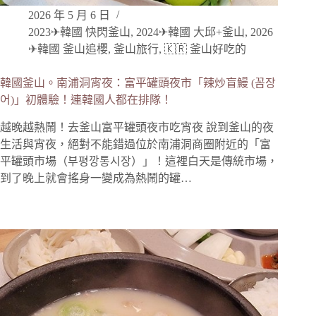
2026 年 5 月 6 日
2023✈韓國 快閃釜山
,
2024✈韓國 大邱+釜山
,
2026
✈韓國 釜山追櫻
,
釜山旅行
,
🇰🇷 釜山好吃的
韓國釜山。南浦洞宵夜：富平罐頭夜市「辣炒盲鰻 (꼼장
어)」初體驗！連韓國人都在排隊！
越晚越熱鬧！去釜山富平罐頭夜市吃宵夜 說到釜山的夜
生活與宵夜，絕對不能錯過位於南浦洞商圈附近的「富
平罐頭市場（부평깡통시장）」！這裡白天是傳統市場，
到了晚上就會搖身一變成為熱鬧的罐…