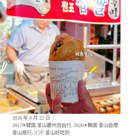
2026 年 6 月 22 日
2017✈韓國 釜山慶州自由行
,
2026✈韓國 釜山追櫻
,
釜山旅行
,
🇰🇷 釜山好吃的