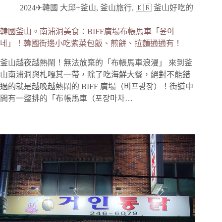
2024✈韓國 大邱+釜山
,
釜山旅行
,
🇰🇷 釜山好吃的
韓國釜山。南浦洞美食：BIFF廣場布帳馬車「윤이
네」！韓國街邊小吃紫菜包飯、煎餅、拉麵通通有！
釜山越夜越熱鬧！無法放棄的「布帳馬車浪漫」 來到釜
山南浦洞與札嘎其一帶，除了吃海鮮大餐，絕對不能錯
過的就是越晚越熱鬧的 BIFF 廣場（비프광장）！街道中
間有一整排的「布帳馬車（포장마차…