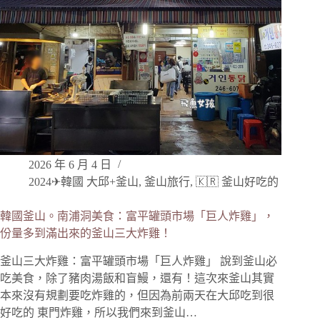
2026 年 6 月 4 日
2024✈韓國 大邱+釜山
,
釜山旅行
,
🇰🇷 釜山好吃的
韓國釜山。南浦洞美食：富平罐頭市場「巨人炸雞」，
份量多到滿出來的釜山三大炸雞！
釜山三大炸雞：富平罐頭市場「巨人炸雞」 說到釜山必
吃美食，除了豬肉湯飯和盲鰻，還有！這次來釜山其實
本來沒有規劃要吃炸雞的，但因為前兩天在大邱吃到很
好吃的 東門炸雞，所以我們來到釜山…