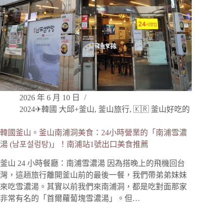
2026 年 6 月 10 日
2024✈韓國 大邱+釜山
,
釜山旅行
,
🇰🇷 釜山好吃的
韓國釜山。釜山南浦洞美食：24小時營業的「南浦雪濃
湯 (남포설렁탕)」！南浦站1號出口美食推薦
釜山 24 小時餐廳：南浦雪濃湯 因為搭晚上的飛機回台
灣，這趟旅行離開釜山前的最後一餐，我們帶弟弟妹妹
來吃雪濃湯。其實以前我們來南浦洞，都是吃對面那家
非常有名的「首爾蘿蔔塊雪濃湯」。但…