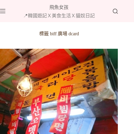
跳
飛魚女孩
至
📍韓國遊記Ｘ美食生活Ｘ貓奴日記
主
要
內
標籤
biff 廣場 dcard
容