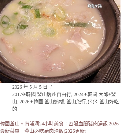
2026 年 5 月 5 日
2017✈韓國 釜山慶州自由行
,
2024✈韓國 大邱+釜
山
,
2026✈韓國 釜山追櫻
,
釜山旅行
,
🇰🇷 釜山好吃
的
韓國釜山。南浦洞24小時美食：密陽血腸豬肉湯飯 2026
最新菜單！釜山必吃豬肉湯飯(2026更新)