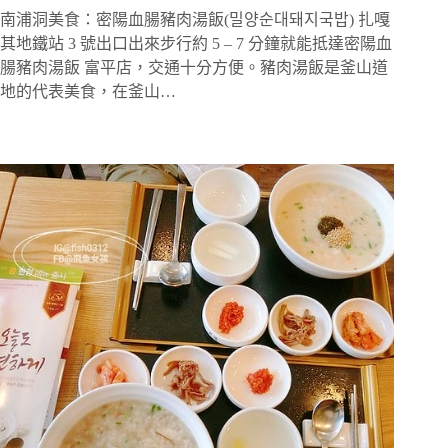
南浦洞美食：密陽血腸豬肉湯飯(밀양순대돼지국밥) 扎嘎
其地鐵站 3 號出口出來步行約 5 – 7 分鐘就能抵達密陽血
腸豬肉湯飯 富平店，交通十分方便。豬肉湯飯是釜山道
地的代表美食，在釜山…