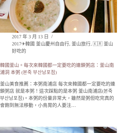
2017 年 3 月 13 日
2017✈韓國 釜山慶州自由行
,
釜山旅行
,
🇰🇷 釜山
好吃的
韓國釜山。每次來韓國都一定要吃的連鎖粥店：釜山南
浦洞 本粥 (본죽 부산남포점)
釜山美食推薦：本粥南浦店 每次來韓國都一定要吃的連
鎖粥店 就是本粥！這次踩點的是本粥 釜山南浦店(본죽
부산남포점)。本粥的份量非常大，雖然是粥但吃完真的
會飽到無法移動，小鳥胃的人要注…