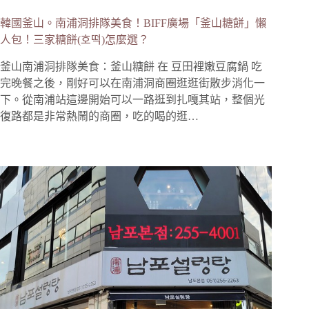
韓國釜山。南浦洞排隊美食！BIFF廣場「釜山糖餅」懶
人包！三家糖餅(호떡)怎麼選？
釜山南浦洞排隊美食：釜山糖餅 在 豆田裡嫩豆腐鍋 吃
完晚餐之後，剛好可以在南浦洞商圈逛逛街散步消化一
下。從南浦站這邊開始可以一路逛到扎嘎其站，整個光
復路都是非常熱鬧的商圈，吃的喝的逛…