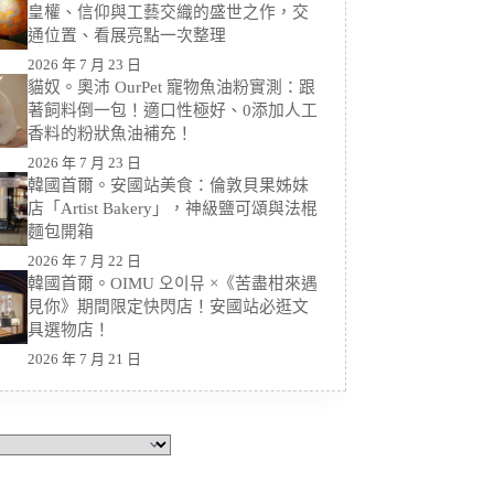
皇權、信仰與工藝交織的盛世之作，交
通位置、看展亮點一次整理
2026 年 7 月 23 日
貓奴。奧沛 OurPet 寵物魚油粉實測：跟
著飼料倒一包！適口性極好、0添加人工
香料的粉狀魚油補充！
2026 年 7 月 23 日
韓國首爾。安國站美食：倫敦貝果姊妹
店「Artist Bakery」，神級鹽可頌與法棍
麵包開箱
2026 年 7 月 22 日
韓國首爾。OIMU 오이뮤 ×《苦盡柑來遇
見你》期間限定快閃店！安國站必逛文
具選物店！
2026 年 7 月 21 日