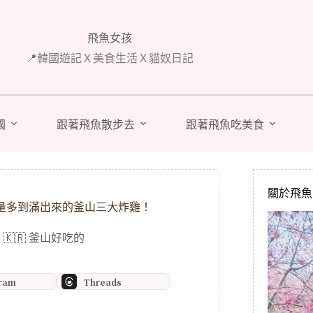
飛魚女孩
📍韓國遊記Ｘ美食生活Ｘ貓奴日記
國
跟著飛魚散步去
跟著飛魚吃美食
關於飛魚 A
量多到滿出來的釜山三大炸雞！
,
🇰🇷 釜山好吃的
gram
Threads