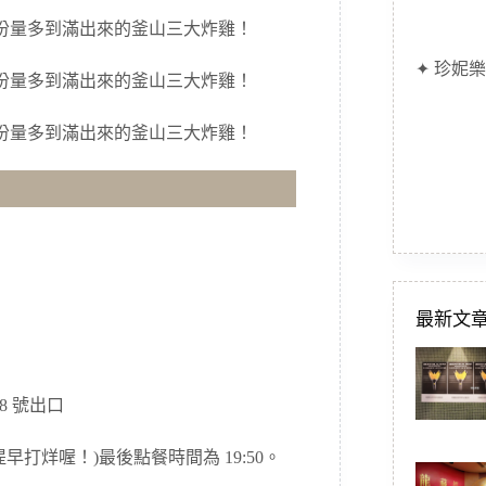
✦ 珍妮樂
最新文
8 號出口
完會提早打烊喔！)最後點餐時間為 19:50。