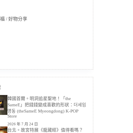
福 / 好物分享
章
韓國首爾。明洞追星聖地！「the
SameE」把錢錢變成喜歡的形狀：더세임
명동 (theSameE Myeongdong) K-POP
Store
2026 年 7 月 24 日
台北。故宮特展《龍藏經》值得看嗎？