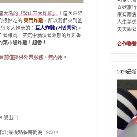
喜歡旅行
鼎大名的「釜山三大炸雞」
！這次來釜
家有兩隻
到很好吃的
東門炸雞
，所以我們來到釜
人生夢想
上很多人推薦的：
巨人炸雞 (거인통닭)
。
天天跟著
炸著雞肉，空氣中瀰漫著濃郁的炸雞香
的菜市場炸雞！超香！
合作聯繫
，目前僅提供外帶服務、無內用。
2026最
8 號出口
早打烊)最後點餐時間為 19:50。