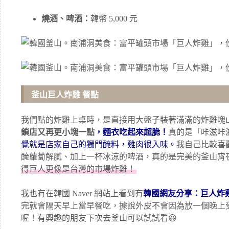
燒酒、啤酒：
韓幣 5,000 元
釜山巨人炸雞 餐點
我們點的炸雞上桌時，是直接用大盤子裝著滿滿的炸雞塊
鎖店又再更小塊一點
，麵衣吃起來超脆！
真的是「咔滋咔
覺就是店家自己的獨門醃料，雞肉很入味。
我自己比較喜
醃蘿蔔解膩、加上一杯冰涼的啤酒，真的是完美的釜山宵
得巨人更像是台灣的市場炸雞！
我也有在韓國 Naver 網站上看到有
韓國網友分享：巨人炸
完就會隔天早上當早餐吃，據說外皮不會因為放一個晚上
喔！有興趣的朋友下次去釜山可以試試看😆