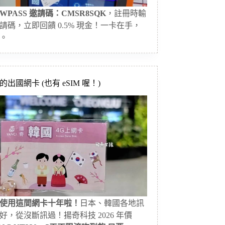
WPASS 邀請碼：CMSR8SQK
，註冊時輸
請碼，立即回饋 0.5% 現金！一卡在手，
。
出國網卡 (也有 eSIM 喔！)
使用這間網卡十年啦！
日本、韓國各地訊
好，從沒斷訊過！揚奇科技 2026 年價