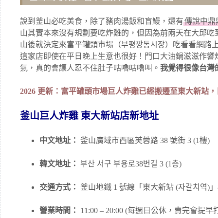
說到釜山必吃美食，除了豬肉湯飯和盲鰻，還有
傳說中鼎
山其實本來沒有規劃要吃炸雞的，但因為前兩天在大邱吃
山後就決定來富平罐頭市場（부평깡통시장）吃看看網路
這家店即使在平日晚上生意也很好！門口大油鍋滋滋作響
氣，真的會讓人忍不住肚子咕嚕咕嚕叫。
我覺得很像台灣
2026 更新：富平罐頭市場巨人炸雞已經搬遷至東大新站
釜山巨人炸雞 東大新站店新地址
中文地址：
釜山廣域市西區芙蓉路 38 號街 3 (1樓)
韓文地址：
부산 서구 부용로38번길 3 (1층)
交通方式：
釜山地鐵 1 號線「東大新站 (자갈치역)」
營業時間：
11:00 – 20:00 (每週日公休，賣完會提