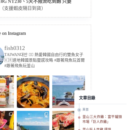
 10G NT230、5天不限流吃到飽 只要
（支援蝦皮隔日到貨）
 on Instagram
fish0312
TAIWAN대만 🏳️‍🌈 熱愛韓國自由行的雙魚女子
🇰🇷道地韓國景點靈感攻略
#跟著飛魚玩首爾
#跟著飛魚玩釜山
文章目錄
頁首
釜山三大炸雞：富平罐頭
市場「巨人炸雞」
釜山巨人炸雞 環境