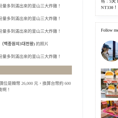
格：
5天
NT330！
Follow me
（백종원의3대천왕)
的照片
韓幣 26,000 元，換算台幣約 600
夜啊！