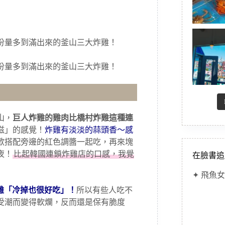
山，
巨人炸雞的雞肉比橋村炸雞這種連
滋」的感覺！
炸雞有淡淡的蒜頭香～感
歡搭配旁邊的紅色調醬一起吃，再來塊
夜！
比起韓國連鎖炸雞店的口感，我覺
在臉書追
✦ 飛魚女
雞「冷掉也很好吃」！
所以有些人吃不
受潮而變得軟爛，反而還是保有脆度