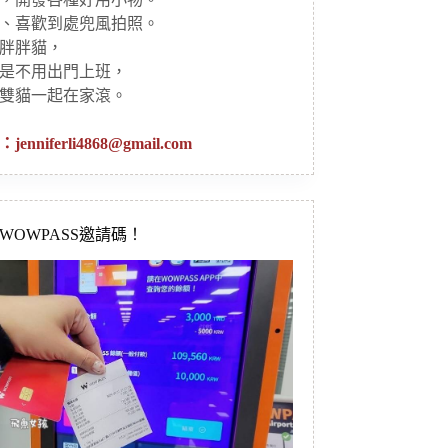
、喜歡到處兜風拍照。
胖胖貓，
是不用出門上班，
雙貓一起在家滾。
：
jenniferli4868@gmail.com
新WOWPASS邀請碼！