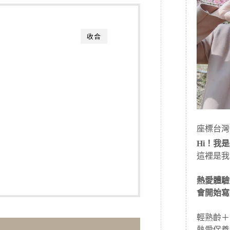
收合
座標台灣
Hi！我是J
這裡是我
熱愛體驗
會開始寫
輕熟齡＋
熱愛保養