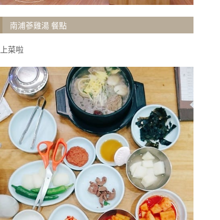
南浦蔘雞湯 餐點
上菜啦