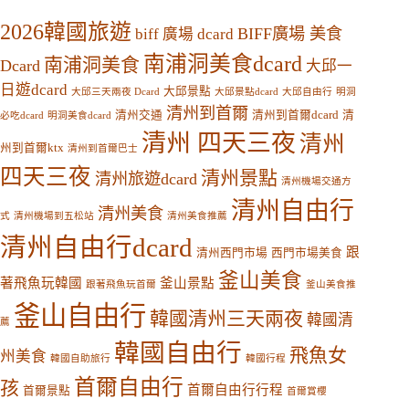
2026韓國旅遊
BIFF廣場 美食
biff 廣場 dcard
南浦洞美食dcard
南浦洞美食
Dcard
大邱一
日遊dcard
大邱景點
大邱三天兩夜 Dcard
大邱景點dcard
大邱自由行
明洞
清州到首爾
清州交通
清州到首爾dcard
清
必吃dcard
明洞美食dcard
清州 四天三夜
清州
州到首爾ktx
清州到首爾巴士
四天三夜
清州景點
清州旅遊dcard
清州機場交通方
清州自由行
清州美食
式
清州機場到五松站
清州美食推薦
清州自由行dcard
跟
清州西門市場
西門市場美食
釜山美食
著飛魚玩韓國
釜山景點
跟著飛魚玩首爾
釜山美食推
釜山自由行
韓國清州三天兩夜
韓國清
薦
韓國自由行
飛魚女
州美食
韓國自助旅行
韓國行程
首爾自由行
孩
首爾自由行行程
首爾景點
首爾賞櫻