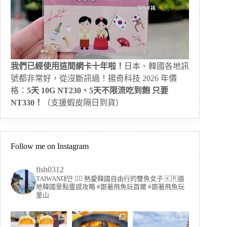
我們已經使用這間網卡十年啦！
日本、韓國各地訊
號都非常好，從沒斷訊過！揚奇科技 2026 年價
格：
5天 10G NT230、5天不限流吃到飽 只要
NT330！
（支援蝦皮隔日到貨）
Follow me on Instagram
fish0312
TAIWAN대만 🏳️‍🌈 熱愛韓國自由行的雙魚女子
🇰🇷道
地韓國景點靈感攻略
#跟著飛魚玩首爾 #跟著飛魚玩
釜山