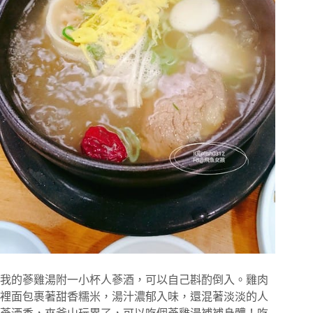
我的蔘雞湯附一小杯人蔘酒，可以自己斟酌倒入。雞肉
裡面包裹著甜香糯米，湯汁濃郁入味，還混著淡淡的人