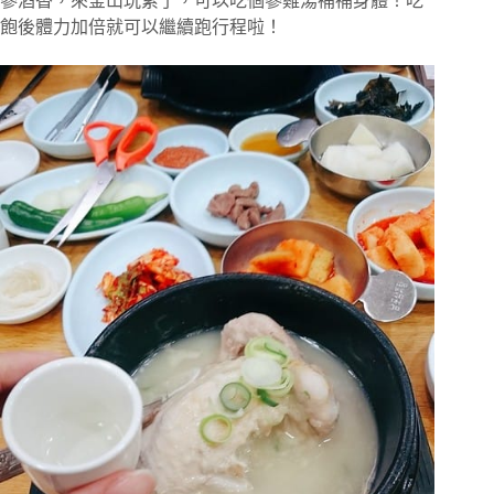
蔘酒香，來釜山玩累了，可以吃個蔘雞湯補補身體！吃
飽後體力加倍就可以繼續跑行程啦！