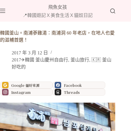
跳
飛魚女孩
至
📍韓國遊記Ｘ美食生活Ｘ貓奴日記
主
要
內
韓國釜山。南浦蔘雞湯：南浦洞 60 年老店，在地人也愛
容
的滋補首選！
2017 年 3 月 12 日
2017✈韓國 釜山慶州自由行
,
釜山旅行
,
🇰🇷 釜山
好吃的
Google 偏好來源
Facebook
Instagram
Threads