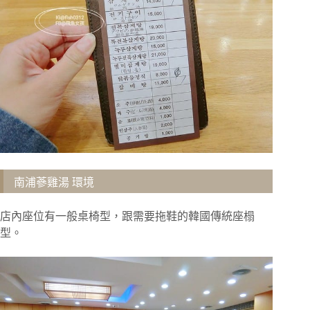
南浦蔘雞湯 環境
店內座位有一般桌椅型，跟需要拖鞋的韓國傳統座榻
型。