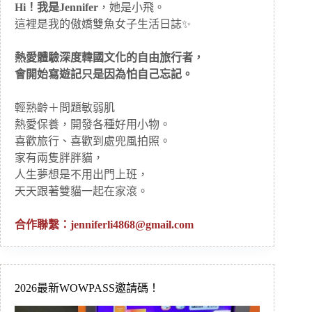
Hi！我是Jennifer
，她是小飛。
這裡是我的傲嬌雙魚女子生活日誌✨
熱愛體驗深度韓國文化的自由旅行者，
會開始寫遊記只是因為怕自己忘記。
輕熟齡＋問題敏弱肌
熱愛保養，開發各種好用小物。
喜歡旅行、喜歡到處兜風拍照。
家有兩隻胖胖貓，
人生夢想是不用出門上班，
天天跟著雙貓一起在家滾。
合作聯繫：
jenniferli4868@gmail.com
2026最新WOWPASS邀請碼！