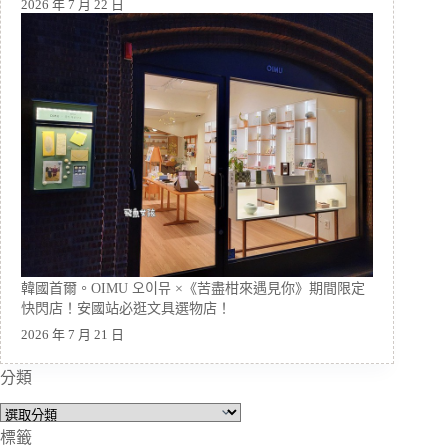
2026 年 7 月 22 日
韓國首爾。OIMU 오이뮤 ×《苦盡柑來遇見你》期間限定
快閃店！安國站必逛文具選物店！
2026 年 7 月 21 日
分類
分
類
標籤