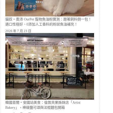
貓奴。奧沛 OurPet 寵物魚油粉實測：跟著飼料倒一包！
適口性極好、0添加人工香料的粉狀魚油補充！
2026 年 7 月 23 日
韓國首爾。安國站美食：倫敦貝果姊妹店「Artist
Bakery」，神級鹽可頌與法棍麵包開箱