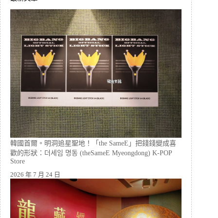
韓國首爾。明洞追星聖地！「the SameE」把錢錢變成喜
歡的形狀：더세임 명동 (theSameE Myeongdong) K-POP
Store
2026 年 7 月 24 日