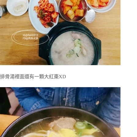
排骨湯裡面還有一顆大紅棗XD