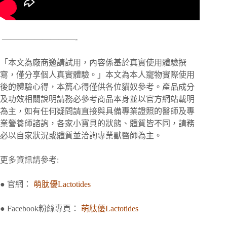
—————————-
「本文為廠商邀請試用，內容係基於真實使用體驗撰
寫，僅分享個人真實體驗。」
本文為本人寵物實際使用
後的體驗心得，本篇心得僅供各位貓奴參考。
產品成分
及功效相關說明請務必參考商品本身並以官方網站載明
為主，
如有任何疑問請直接與具備專業證照的醫師及專
業營養師諮詢，
各家小寶貝的狀態、體質皆不同，請務
必以自家狀況或體質並洽詢專業獸醫師為主。
更多資訊請參考:
● 官網：
萌肽優Lactotides
● Facebook粉絲專頁：
萌肽優Lactotides