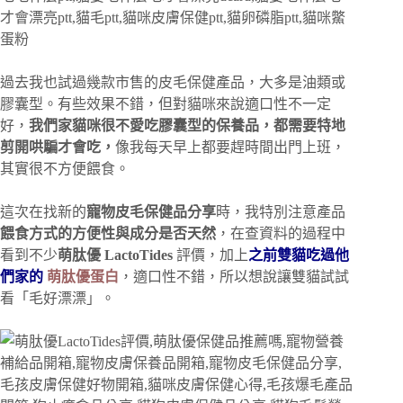
過去我也試過幾款市售的皮毛保健產品，大多是油類或
膠囊型。有些效果不錯，但對貓咪來說適口性不一定
好，
我們家貓咪很不愛吃膠囊型的保養品，都需要特地
剪開哄騙才會吃，
像我每天早上都要趕時間出門上班，
其實很不方便餵食。
這次在找新的
寵物皮毛保健品分享
時，我特別注意產品
餵食方式的方便性與成分是否天然
，在查資料的過程中
看到不少
萌肽優 LactoTides
評價，加上
之前雙貓吃過他
們家的
萌肽優蛋白
，適口性不錯，所以想說讓雙貓試試
看「毛好漂漂」。