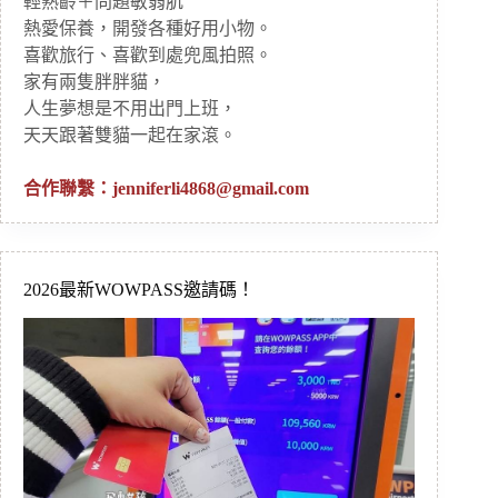
輕熟齡＋問題敏弱肌
熱愛保養，開發各種好用小物。
喜歡旅行、喜歡到處兜風拍照。
家有兩隻胖胖貓，
人生夢想是不用出門上班，
天天跟著雙貓一起在家滾。
合作聯繫：
jenniferli4868@gmail.com
2026最新WOWPASS邀請碼！