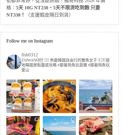
號都非常好，從沒斷訊過！揚奇科技 2026 年價
格：
5天 10G NT230、5天不限流吃到飽 只要
NT330！
（支援蝦皮隔日到貨）
Follow me on Instagram
fish0312
TAIWAN대만 🏳️‍🌈 熱愛韓國自由行的雙魚女子
🇰🇷道
地韓國景點靈感攻略
#跟著飛魚玩首爾 #跟著飛魚玩
釜山