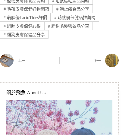
#
寵物皮膚保養品開箱
#
毛孩爆毛產品開箱
#
毛孩皮膚保健好物開箱
#
狗止癢食品分享
#
萌肽優LactoTides評價
#
萌肽優保健品推薦嗎
#
貓咪皮膚保健心得
#
貓狗毛髮營養品分享
#
貓狗皮膚保健品分享
上一
下一
關於飛魚 About Us