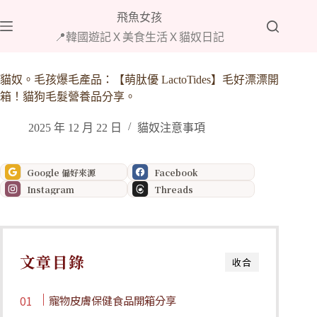
跳
飛魚女孩
至
📍韓國遊記Ｘ美食生活Ｘ貓奴日記
主
要
內
貓奴。毛孩爆毛產品：【萌肽優 LactoTides】毛好漂漂開
容
箱！貓狗毛髮營養品分享。
2025 年 12 月 22 日
貓奴注意事項
Google 偏好來源
Facebook
Instagram
Threads
文章目錄
收合
寵物皮膚保健食品開箱分享