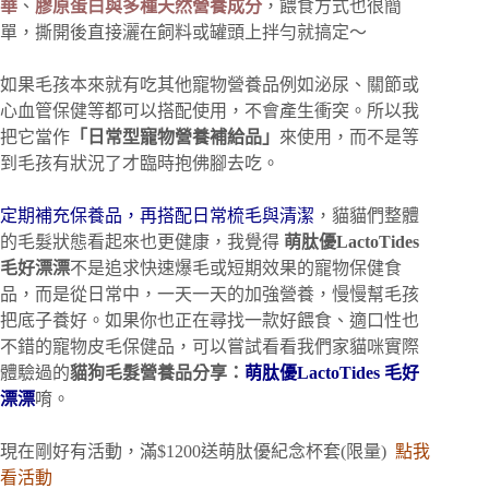
華
、
膠原蛋白與多種天然營養成分
，餵食方式也很簡
單，撕開後直接灑在飼料或罐頭上拌勻就搞定～
如果毛孩本來就有吃其他寵物營養品例如泌尿、關節或
心血管保健等都可以搭配使用，不會產生衝突。所以我
把它當作
「日常型寵物營養補給品」
來使用，而不是等
到毛孩有狀況了才臨時抱佛腳去吃。
定期補充保養品，再搭配日常梳毛與清潔
，貓貓們整體
的毛髮狀態看起來也更健康，我覺得
萌肽優LactoTides
毛好漂漂
不是追求快速爆毛或短期效果的寵物保健食
品，而是從日常中，一天一天的加強營養，慢慢幫毛孩
把底子養好。如果你也正在尋找一款好餵食、適口性也
不錯的寵物皮毛保健品，可以嘗試看看我們家貓咪實際
體驗過的
貓狗毛髮營養品分享：
萌肽優LactoTides 毛好
漂漂
唷。
現在剛好有活動，滿$1200送萌肽優紀念杯套(限量)
點我
看活動