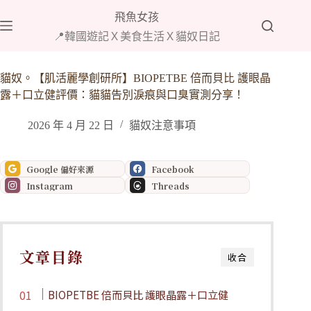
跳
飛魚女孩
至
📍韓國遊記Ｘ美食生活Ｘ貓奴日記
主
要
內
貓奴。【肌活麗學創研所】BIOPETBE 倍而貝比 護眼晶
容
露＋口立健評價：貓貓告別淚痕與口臭實測分享！
2026 年 4 月 22 日
貓奴注意事項
Google 偏好來源
Facebook
Instagram
Threads
文章目錄
收合
BIOPETBE 倍而貝比 護眼晶露＋口立健