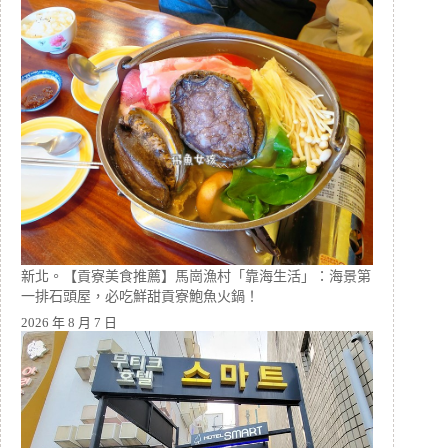
新北。【貢寮美食推薦】馬崗漁村「靠海生活」：海景第
一排石頭屋，必吃鮮甜貢寮鮑魚火鍋！
2026 年 8 月 7 日