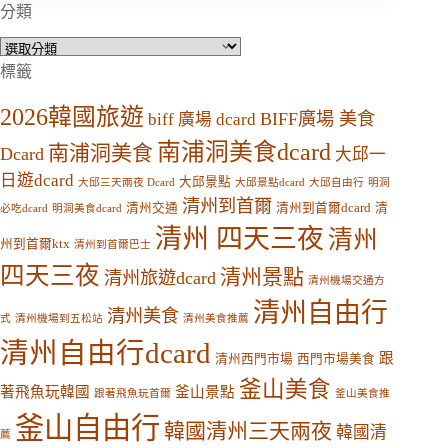
分類
分
類
標籤
2026韓國旅遊
BIFF廣場 美食
biff 廣場 dcard
南浦洞美食dcard
南浦洞美食
Dcard
大邱一
日遊dcard
大邱景點
大邱三天兩夜 Dcard
大邱景點dcard
大邱自由行
明洞
清州到首爾
清州交通
清州到首爾dcard
清
必吃dcard
明洞美食dcard
清州 四天三夜
清州
州到首爾ktx
清州到首爾巴士
四天三夜
清州景點
清州旅遊dcard
清州機場交通方
清州自由行
清州美食
式
清州機場到五松站
清州美食推薦
清州自由行dcard
跟
清州西門市場
西門市場美食
釜山美食
著飛魚玩韓國
釜山景點
跟著飛魚玩首爾
釜山美食推
釜山自由行
韓國清州三天兩夜
韓國清
薦