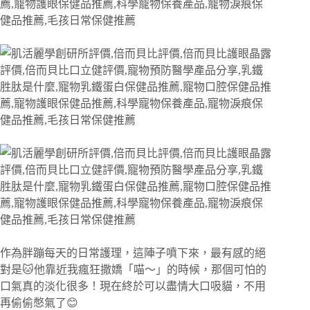
作為胖蹦每天的日常護理，這陣子噴下來，最有感的絕
對是🐱他靠近我瘋狂撒嬌「喵～」的時候，那個可怕的
口氣真的淡化很多！現在終於可以盡情大口吸貓，不用
再偷偷憋氣了😊