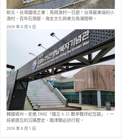
新北。台灣國境之東：馬岡漁村一日遊！台灣最東端的小
漁村，百年石頭屋、海女文化與東北角潮間帶。
2026 年 8 月 6 日
韓國坡州。走進 DMZ「國立 6·25 戰爭戰俘紀念館」，一
段被遺忘的沉痛歷史，臨津閣必訪行程。
2026 年 8 月 5 日