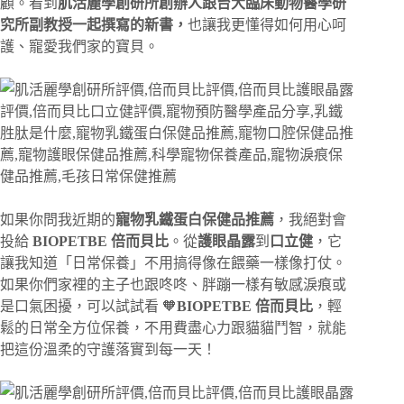
顧。看到
肌活麗學創研所創辦人跟台大臨床動物醫學研
究所副教授一起撰寫的新書，
也讓我更懂得如何用心呵
護、寵愛我們家的寶貝。
如果你問我近期的
寵物乳鐵蛋白保健品推薦
，我絕對會
投給
BIOPETBE 倍而貝比
。從
護眼晶露
到
口立健
，它
讓我知道「日常保養」不用搞得像在餵藥一樣像打仗。
如果你們家裡的主子也跟咚咚、胖蹦一樣有敏感淚痕或
是口氣困擾，可以試試看 🧡
BIOPETBE 倍而貝比
，輕
鬆的日常全方位保養，不用費盡心力跟貓貓鬥智，就能
把這份溫柔的守護落實到每一天！