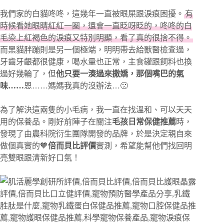
我們家的白貓咚咚，這幾年一直被眼屎跟淚痕困擾。
有
時候看她眼睛紅紅一圈，還會一直眨呀眨的，咚咚的白
毛染上紅褐色的淚痕又特別明顯，看了真的很捨不得。
而黑貓胖蹦則是另一個極端，明明帶去給獸醫檢查過，
牙齒牙齦都很健康，喝水量也正常，主食罐跟飼料也換
過好幾輪了，但
他只要一湊過來撒嬌，那個嘴巴的氣
味……
恩……媽媽我真的沒辦法…🙁
為了解決這兩隻的小毛病，我一直在找溫和、可以天天
用的保養品。剛好前陣子在關注
毛孩日常保健推薦
時，
發現了由農科院衍生團隊開發的品牌，於是決定親自來
做個真實的🧡
倍而貝比評價
實測，希望能幫他們找回明
亮雙眼跟清新好口氣！