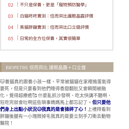
不只是保養，更是「寵物預防醫學」
白貓咚咚實測：倍而貝比護眼晶露評價
黑貓胖蹦實測：倍而貝比口立健評價
日常的全方位保養，其實很簡單
BIOPETBE 倍而貝比 護眼晶露＋口立健
🐱養貓真的跟養小孩一樣，平常被貓貓在家裡搗蛋氣得
要死，但是只要看到他們睡得香甜翻肚又會瞬間被融
化，覺得超療癒🥰 什麼亂抓沙發啊、吃太快講不聽啊、
狂吃完就會吐啊這些瑣事媽媽馬上都忘記了。
但只要他
們身上出點小狀況🥴我真的是會操碎了心！
上禮拜看到
胖蹦後腿有一小塊微掉毛我真的是要立刻手刀衝去動物
醫院！