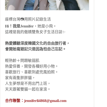
座標台灣📷用照片記錄生活
Hi！我是Jennifer
，她是小飛。
這裡是我的傲嬌雙魚女子生活日誌✨
熱愛體驗深度韓國文化的自由旅行者，
會開始寫遊記只是因為怕自己忘記。
輕熟齡＋問題敏弱肌
熱愛保養，開發各種好用小物。
喜歡旅行、喜歡到處兜風拍照。
家有兩隻胖胖貓，
人生夢想是不用出門上班，
天天跟著雙貓一起在家滾。
合作聯繫：
jenniferli4868@gmail.com