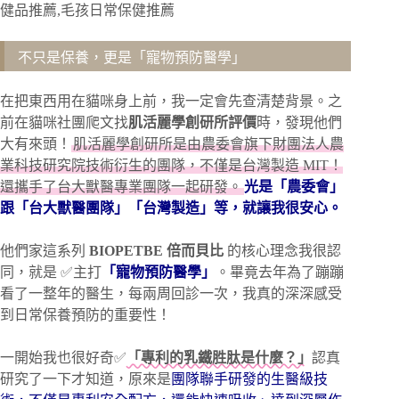
不只是保養，更是「寵物預防醫學」
在把東西用在貓咪身上前，我一定會先查清楚背景。之
前在貓咪社團爬文找
肌活麗學創研所評價
時，發現他們
大有來頭！
肌活麗學創研所是由農委會旗下財團法人農
業科技研究院技術衍生的團隊，不僅是台灣製造 MIT！
還攜手了台大獸醫專業團隊一起研發。
光是「農委會」
跟「台大獸醫團隊」「台灣製造」等，就讓我很安心。
他們家這系列
BIOPETBE 倍而貝比
的核心理念我很認
同，就是 ✅主打
「寵物預防醫學」
。畢竟去年為了蹦蹦
看了一整年的醫生，每兩周回診一次，我真的深深感受
到日常保養預防的重要性！
一開始我也很好奇✅
「專利的乳鐵胜肽是什麼？」
認真
研究了一下才知道，原來是
團隊聯手研發的生醫級技