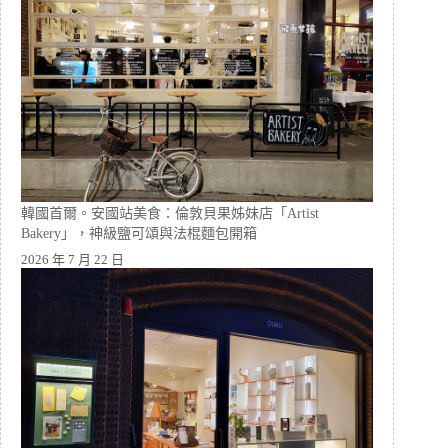
韓國首爾。安國站美食：倫敦貝果姊妹店「Artist
Bakery」，神級鹽可頌與法棍麵包開箱
2026 年 7 月 22 日