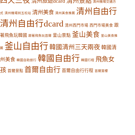
四天三夜
清州景點
清州旅遊dcard
清州機場交通方
清州自由行
清州美食
式
清州機場到五松站
清州美食推薦
清州自由行dcard
跟
清州西門市場
西門市場美食
釜山美食
著飛魚玩韓國
釜山景點
跟著飛魚玩首爾
釜山美食推
釜山自由行
韓國清州三天兩夜
韓國清
薦
韓國自由行
飛魚女
州美食
韓國自助旅行
韓國行程
首爾自由行
孩
首爾自由行行程
首爾景點
首爾賞櫻