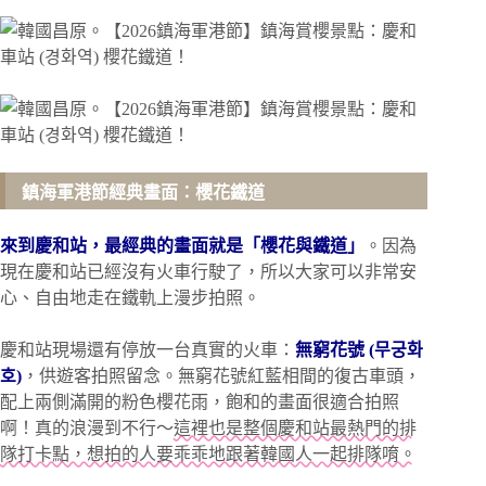
鎮海軍港節經典畫面：櫻花鐵道
來到慶和站，最經典的畫面就是「櫻花與鐵道」
。因為
現在慶和站已經沒有火車行駛了，所以大家可以非常安
心、自由地走在鐵軌上漫步拍照。
慶和站現場還有停放一台真實的火車：
無窮花號 (무궁화
호)
，供遊客拍照留念。無窮花號紅藍相間的復古車頭，
配上兩側滿開的粉色櫻花雨，飽和的畫面很適合拍照
啊！真的浪漫到不行～
這裡也是整個慶和站最熱門的排
隊打卡點，想拍的人要乖乖地跟著韓國人一起排隊唷。