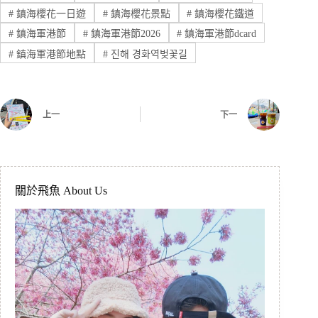
#
鎮海櫻花一日遊
#
鎮海櫻花景點
#
鎮海櫻花鐵道
#
鎮海軍港節
#
鎮海軍港節2026
#
鎮海軍港節dcard
#
鎮海軍港節地點
#
진해 경화역벚꽃길
上一
下一
關於飛魚 About Us