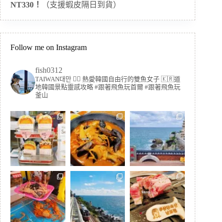
NT330！
（支援蝦皮隔日到貨）
Follow me on Instagram
fish0312
TAIWAN대만 🏳️‍🌈 熱愛韓國自由行的雙魚女子
🇰🇷道
地韓國景點靈感攻略
#跟著飛魚玩首爾 #跟著飛魚玩
釜山