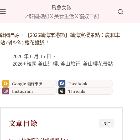
跳
飛魚女孩
至
📍韓國遊記Ｘ美食生活Ｘ貓奴日記
主
要
內
韓國昌原。【2026鎮海軍港節】鎮海賞櫻景點：慶和車
容
站 (경화역) 櫻花鐵道！
2026 年 6 月 15 日
2026✈韓國 釜山追櫻
,
釜山旅行
,
釜山櫻花景點
Google 偏好來源
Facebook
Instagram
Threads
文章目錄
收合