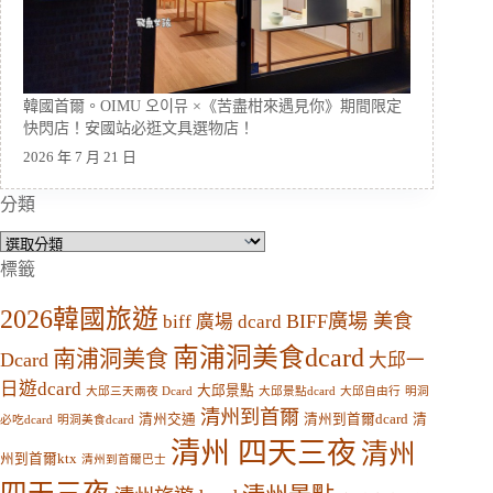
韓國首爾。OIMU 오이뮤 ×《苦盡柑來遇見你》期間限定
快閃店！安國站必逛文具選物店！
2026 年 7 月 21 日
分類
分
類
標籤
2026韓國旅遊
BIFF廣場 美食
biff 廣場 dcard
南浦洞美食dcard
南浦洞美食
Dcard
大邱一
日遊dcard
大邱景點
大邱三天兩夜 Dcard
大邱景點dcard
大邱自由行
明洞
清州到首爾
清州交通
清州到首爾dcard
清
必吃dcard
明洞美食dcard
清州 四天三夜
清州
州到首爾ktx
清州到首爾巴士