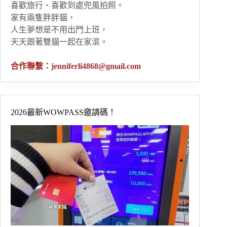
喜歡旅行、喜歡到處兜風拍照。
家有兩隻胖胖貓，
人生夢想是不用出門上班，
天天跟著雙貓一起在家滾。
合作聯繫：
jenniferli4868@gmail.com
2026最新WOWPASS邀請碼！