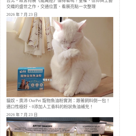
台北。故宮特展《龍藏經》值得看嗎？皇權、信仰與工藝
交織的盛世之作，交通位置、看展亮點一次整理
2026 年 7 月 23 日
貓奴。奧沛 OurPet 寵物魚油粉實測：跟著飼料倒一包！
適口性極好、0添加人工香料的粉狀魚油補充！
2026 年 7 月 23 日