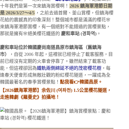
十年我們是第一次來鎮海賞櫻啊！
2026 鎮海軍港節日期
是 2026/3/27～4/5
，之前去過首爾、釜山賞櫻，但鎮海櫻
花給的震撼真的印象深刻！整個城市都是滿滿的櫻花🌸
來鎮海軍港節賞櫻，有一個絕對不能錯過的賞櫻景點，
那就是擁有🌸絕美櫻花鐵道的
慶和車站 (경화역)
。
慶和車站位於韓國慶尚南道昌原市鎮海區（舊鎮海
市）
，自從 2006 年起，這裡就已經停止了載客服務，目
前已經沒有定期的火車會停靠了。雖然結束了載客功
能，但這裡卻因為
鐵軌兩側綿延不絕的茂密櫻花樹
，每
逢春天便會形成無敵壯觀的粉紅櫻花隧道，一躍成為全
韓國最著名的春季賞櫻景點！
點我看👉韓國昌原。
【2026鎮海軍港節】余佐川 (여좌천) 1.5公里櫻花隧道，
走進韓劇《羅曼史》拍攝地！