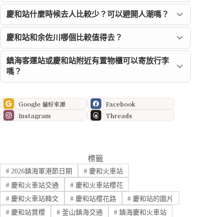
慶和站什麼時候去人比較少？可以避開人潮嗎？
慶和站和余佐川哪個比較值得去？
鎮海客運站或慶和站附近有置物櫃可以寄放行李
嗎？
Google 偏好來源
Facebook
Instagram
Threads
標籤
#
2026鎮海軍港節日期
#
慶和火車站
#
慶和火車站交通
#
慶和火車站櫻花
#
慶和火車站韓文
#
慶和站櫻花路
#
慶和站的圖片
#
慶和站賞櫻
#
釜山鎮海交通
#
鎮海慶和火車站