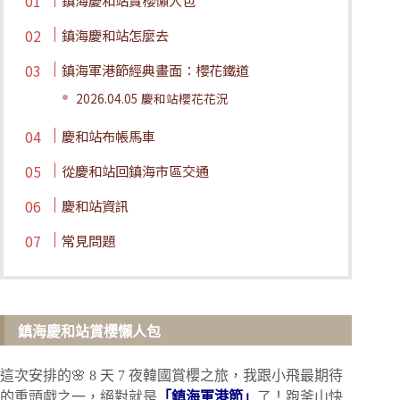
鎮海慶和站賞櫻懶人包
鎮海慶和站怎麼去
鎮海軍港節經典畫面：櫻花鐵道
2026.04.05 慶和站櫻花花況
慶和站布帳馬車
從慶和站回鎮海市區交通
慶和站資訊
常見問題
鎮海
慶和站
賞櫻懶人包
這次安排的🌸 8 天 7 夜韓國賞櫻之旅，我跟小飛最期待
的重頭戲之一，絕對就是
「鎮海軍港節」
了！跑釜山快