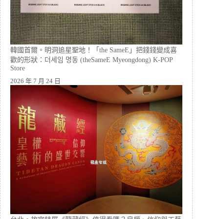
韓國首爾。明洞追星聖地！「the SameE」把錢錢變成喜
歡的形狀：더세임 명동 (theSameE Myeongdong) K-POP
Store
2026 年 7 月 24 日