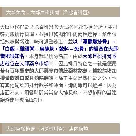
大邱美食：大邱巨松排骨（거송갈비찜）
大邱巨松排骨 거송갈비찜 於大邱多地都設有分店，主打
韓式燉排骨料理，並提供豬肉和牛肉兩種選擇，菜色包
括辣味與醬油口味可調整辣度。
並
以「濃醇燉排骨」 +
「白飯 + 雞蛋粥 + 烏龍茶 + 飲料 = 免費」的組合在大邱
當地很知名
，本身就是排隊名店。由於
大邱巨松排骨本
店就位在大邱藥令市場
中，因此排骨特色之一就是
使用
帶有百年歷史的大邱藥令市傳統藥材熬煮，據說能增加
排骨軟嫩口感且消除腥味，
除了主菜是燉排骨之外，也
有其他配菜如排骨餃子和冷面、烤肉等可以選擇。因為
店面不大，用餐時間常常會大排長龍，不想排隊的話建
議避開用餐高峰期。
大邱巨松排骨（거송갈비찜） 店內環境