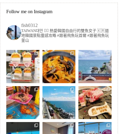
Follow me on Instagram
fish0312
TAIWAN대만 🏳️‍🌈 熱愛韓國自由行的雙魚女子
🇰🇷道
地韓國景點靈感攻略
#跟著飛魚玩首爾 #跟著飛魚玩
釜山