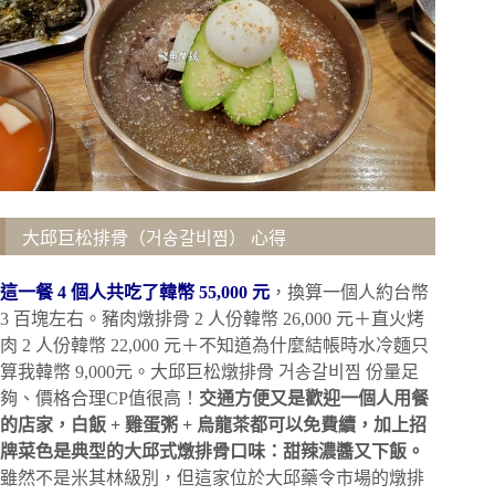
大邱巨松排骨（거송갈비찜） 心得
這一餐 4 個人共吃了韓幣 55,000 元
，換算一個人約台幣
3 百塊左右。豬肉燉排骨 2 人份韓幣 26,000 元＋直火烤
肉 2 人份韓幣 22,000 元＋不知道為什麼結帳時水冷麵只
算我韓幣 9,000元。大邱巨松燉排骨 거송갈비찜 份量足
夠、價格合理CP值很高！
交通方便又是歡迎一個人用餐
的店家，白飯 + 雞蛋粥 + 烏龍茶都可以免費續，加上招
牌菜色是典型的大邱式燉排骨口味：甜辣濃醬又下飯。
雖然不是米其林級別，但這家位於大邱藥令市場的燉排