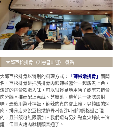
大邱巨松排骨（거송갈비찜） 餐點
大邱巨松排骨以特別的料理方式：
「辣椒燉排骨」
而聞
名，⁣巨松排骨是把豬排骨肉跟辣椒醬汁一起燉煮上色，⁣
燉好的排骨軟嫩入味，⁣可以很輕易地用筷子或剪刀把骨
肉分離。推薦配上蔥絲、芝麻葉、蘿蔔片一起吃最對
味，最後用醬汁拌飯，辣辣的真的會上癮。以韓國的烤
肉、排骨店來說巨松燉排骨거송갈비찜的價格蠻合理
的，且米飯可無限續加。我們還有另外點直火烤肉＋冷
麵，但直火烤肉就稍顯普通了。