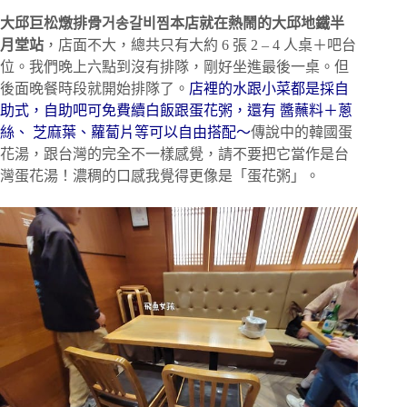
大邱巨松燉排骨거송갈비찜本店就在熱鬧的大邱地鐵半
月堂站
，店面不大，總共只有大約 6 張 2 – 4 人桌＋吧台
位。我們晚上六點到沒有排隊，剛好坐進最後一桌。但
後面晚餐時段就開始排隊了。
店裡的水跟小菜都是採自
助式，自助吧可免費續白飯跟蛋花粥，還有 醬蘸料＋蔥
絲、 芝麻葉、蘿蔔片等可以自由搭配～
傳說中的韓國蛋
花湯，跟台灣的完全不一樣感覺，請不要把它當作是台
灣蛋花湯！濃稠的口感我覺得更像是「蛋花粥」。