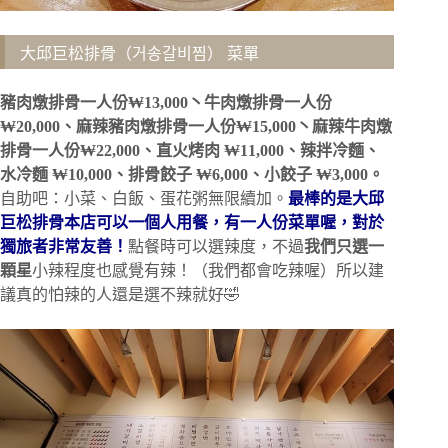
大邱巨松排骨（거송갈비찜） 菜單
豬肉燉排骨一人份₩13,000丶牛肉燉排骨一人份
₩20,000、
麻辣豬肉燉排骨一人份₩15,000丶麻辣牛肉燉
排骨一人份₩22,000、
直火烤肉 ₩11,000、辣拌冷麵、
水冷麵 ₩10,000、排骨餃子 ₩6,000、小餃子 ₩3,000。
自助吧：小菜、白飯、蛋花粥無限續加。
最棒的是大邱
巨松排骨本店可以一個人用餐，⁣有一人份菜單喔，對於
獨旅者非常友善！⁣
點餐時可以選辣度，⁣不過
我們只選一
顆星
小辣程度也感覺有辣！（我們都會吃辣喔）所以⁣建
議真的怕辣的人還是選不辣就好🤣⁣