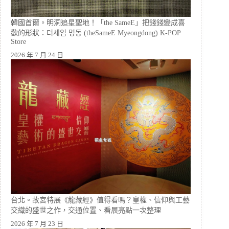
韓國首爾。明洞追星聖地！「the SameE」把錢錢變成喜
歡的形狀：더세임 명동 (theSameE Myeongdong) K-POP
Store
2026 年 7 月 24 日
台北。故宮特展《龍藏經》值得看嗎？皇權、信仰與工藝
交織的盛世之作，交通位置、看展亮點一次整理
2026 年 7 月 23 日