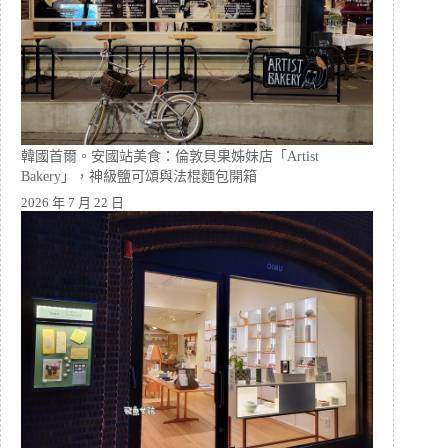
韓國首爾。安國站美食：倫敦貝果姊妹店「Artist
Bakery」，神級鹽可頌與法棍麵包開箱
2026 年 7 月 22 日