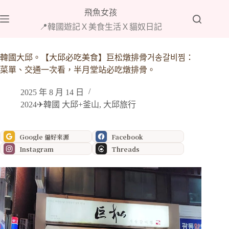
跳
飛魚女孩
至
📍韓國遊記Ｘ美食生活Ｘ貓奴日記
主
要
內
韓國大邱。【大邱必吃美食】巨松燉排骨거송갈비찜：
容
菜單、交通一次看，半月堂站必吃燉排骨。
2025 年 8 月 14 日
2024✈韓國 大邱+釜山
,
大邱旅行
Google 偏好來源
Facebook
Instagram
Threads