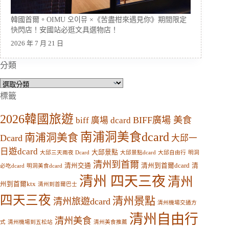
韓國首爾。OIMU 오이뮤 ×《苦盡柑來遇見你》期間限定
快閃店！安國站必逛文具選物店！
2026 年 7 月 21 日
分類
分
類
標籤
2026韓國旅遊
BIFF廣場 美食
biff 廣場 dcard
南浦洞美食dcard
南浦洞美食
Dcard
大邱一
日遊dcard
大邱景點
大邱三天兩夜 Dcard
大邱景點dcard
大邱自由行
明洞
清州到首爾
清州交通
清州到首爾dcard
清
必吃dcard
明洞美食dcard
清州 四天三夜
清州
州到首爾ktx
清州到首爾巴士
四天三夜
清州景點
清州旅遊dcard
清州機場交通方
清州自由行
清州美食
式
清州機場到五松站
清州美食推薦