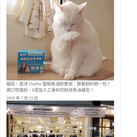
貓奴。奧沛 OurPet 寵物魚油粉實測：跟著飼料倒一包！
適口性極好、0添加人工香料的粉狀魚油補充！
2026 年 7 月 23 日