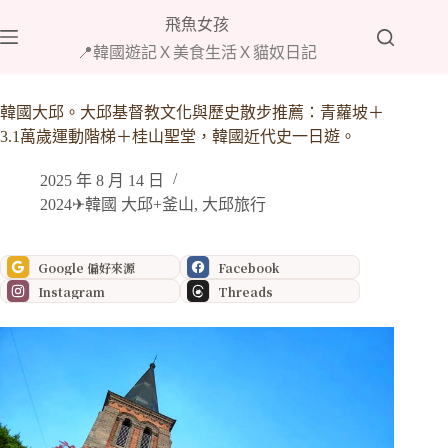
跳
飛魚女孩
至
📍韓國遊記Ｘ美食生活Ｘ貓奴日記
主
要
內
韓國大邱。大邱基督教文化與歷史散步推薦：青蘿坡＋
容
3.1萬歲運動階梯＋桂山聖堂，韓國近代史一日遊。
2025 年 8 月 14 日
2024✈韓國 大邱+釜山
,
大邱旅行
Google 偏好來源
Facebook
Instagram
Threads