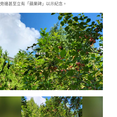
旁邊甚至立有「蘋果碑」以示紀念。