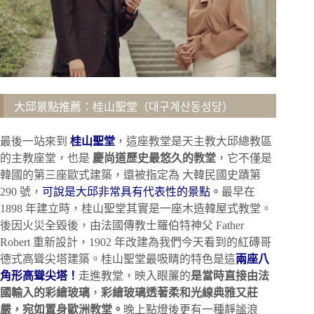
大邱景點推薦：桂山聖堂（대구계산동성당）
最後一站來到
桂山聖堂
，這座教堂是天主教大邱總教區
的主教座堂，也是
慶尚道歷史最悠久的教堂
，它不僅是
韓國的第三座歐式建築，還被指定為 大韓民國史蹟第
290 號，
可說是大邱非常具有代表性的景點。
最早在
1898 年建立時，桂山聖堂其實是一座木造韓屋式教堂。
後因火災全毀後，由法國傳教士羅伯特神父 Father
Robert 重新設計，1902 年改建為我們今天看到的紅磚哥
德式高聳尖塔建築。桂山聖堂最吸睛的特色是這
兩座八
角形高聳尖塔！
走進教堂，映入眼簾的
是當時直接由法
國輸入的彩繪玻璃
，
彩繪玻璃透著柔和光線典雅又莊
嚴，宛如置身歐洲教堂。
晚上點燈後更有一種靜謐浪