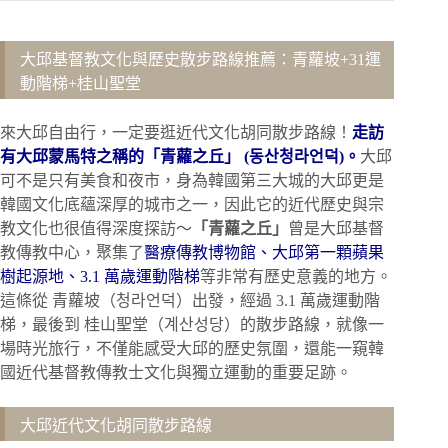
大邱基督教文化與歷史散步路線推薦：青蘿坡+31運
動階梯+桂山聖堂
來大邱自由行，一定要逛近代文化胡同散步路線！
走訪
有大邱蒙馬特之稱的「青蘿之丘」 (동산청라언덕)。
大邱
可不是只有美食和夜市，身為韓國第三大城的大邱更是
韓國文化底蘊深厚的城市之一，因此它的近代歷史與宗
教文化也很值得深度探訪～
「青蘿之丘」
曾是大邱基督
教傳教中心，聚集了
醫療傳教博物館、大邱第一顆蘋果
樹起源地、3.1 萬歲運動階梯
等非常有歷史意義的地方。
這條從 青蘿坡（청라언덕）出發，經過 3.1 萬歲運動階
梯，最後到 桂山聖堂（계산성당）的散步路線，就像一
場時光旅行，不僅能感受大邱的歷史氛圍，還能一窺韓
國近代基督教傳教士文化與獨立運動的重要足跡。
大邱近代文化胡同散步路線