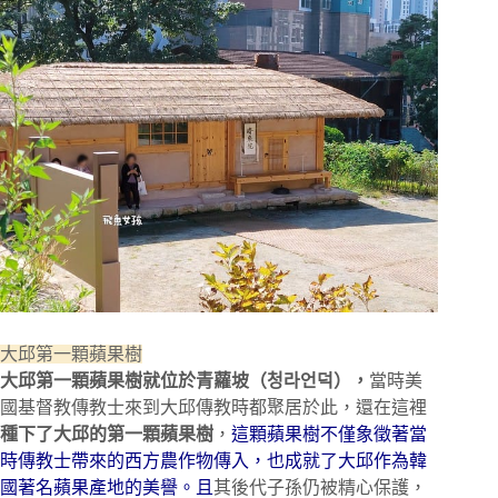
大邱第一顆蘋果樹
大邱第一顆蘋果樹就位於青蘿坡（청라언덕），
當時美
國基督教傳教士來到大邱傳教時都聚居於此，還在這裡
種下了大邱的第一顆蘋果樹
，
這顆蘋果樹不僅象徵著當
時傳教士帶來的西方農作物傳入，也成就了大邱作為韓
國著名蘋果產地的美譽。且
其後代子孫仍被精心保護，