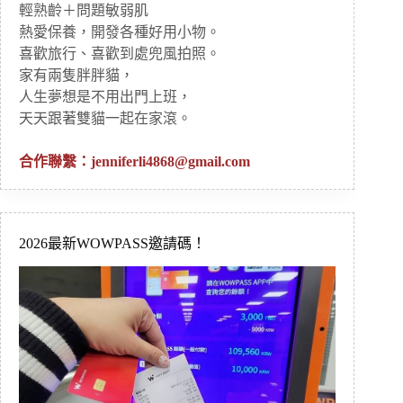
輕熟齡＋問題敏弱肌
熱愛保養，開發各種好用小物。
喜歡旅行、喜歡到處兜風拍照。
家有兩隻胖胖貓，
人生夢想是不用出門上班，
天天跟著雙貓一起在家滾。
合作聯繫：
jenniferli4868@gmail.com
2026最新WOWPASS邀請碼！