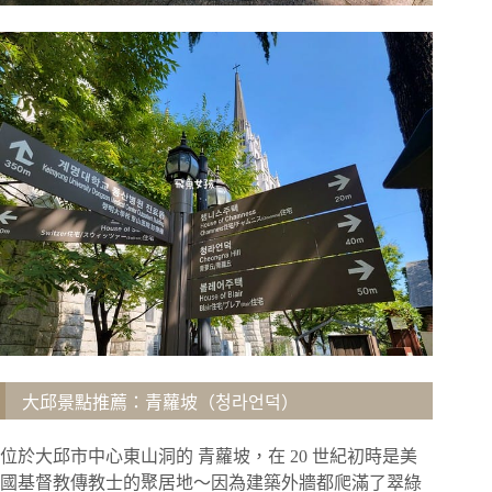
大邱景點推薦：青蘿坡（청라언덕）
位於大邱市中心東山洞的 青蘿坡，在 20 世紀初時是美
國基督教傳教士的聚居地～因為建築外牆都爬滿了翠綠