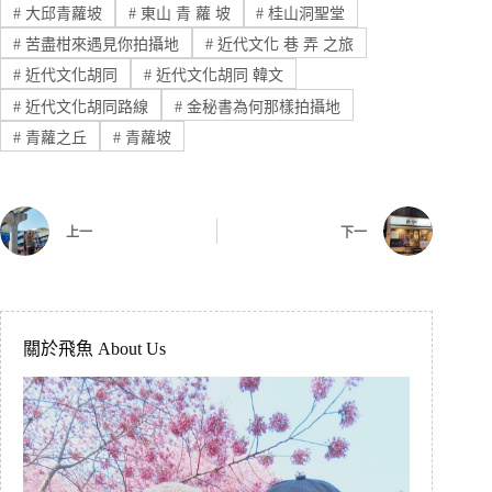
#
大邱青蘿坡
#
東山 青 蘿 坡
#
桂山洞聖堂
#
苦盡柑來遇見你拍攝地
#
近代文化 巷 弄 之旅
#
近代文化胡同
#
近代文化胡同 韓文
#
近代文化胡同路線
#
金秘書為何那樣拍攝地
#
青蘿之丘
#
青蘿坡
上一
下一
關於飛魚 About Us