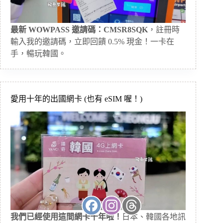
最新 WOWPASS 邀請碼：CMSR8SQK
，註冊時
輸入我的邀請碼，立即回饋 0.5% 現金！一卡在
手，暢玩韓國。
愛用十年的出國網卡 (也有 eSIM 喔！)
我們已經使用這間網卡十年啦！
日本、韓國各地訊