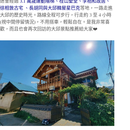
途會經過
3.1 萬歲運動階梯、桂山聖堂、李相和故居、
徐相敦古宅 、長胡同與大邱韓屋星巴克
等地，一路走進
大邱的歷史時光。路線全程可步行，行走約 3 至 4 小時
(視中間停留情況)，不用搭車，輕鬆自在。是我非常喜
歡，而且也會再次回訪的大邱景點推薦給大家❤️