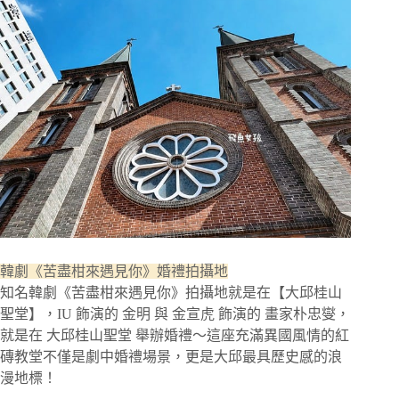
韓劇《苦盡柑來遇見你》婚禮拍攝地
知名韓劇《苦盡柑來遇見你》拍攝地就是在【大邱桂山
聖堂】，IU 飾演的 金明 與 金宣虎 飾演的 畫家朴忠燮，
就是在 大邱桂山聖堂 舉辦婚禮～這座充滿異國風情的紅
磚教堂不僅是劇中婚禮場景，更是大邱最具歷史感的浪
漫地標！