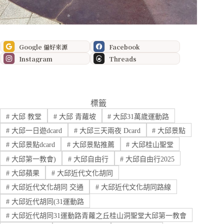
Google 偏好來源
Facebook
Instagram
Threads
標籤
#
大邱 教堂
#
大邱 青蘿坡
#
大邱31萬歲運動路
#
大邱一日遊dcard
#
大邱三天兩夜 Dcard
#
大邱景點
#
大邱景點dcard
#
大邱景點推薦
#
大邱桂山聖堂
#
大邱第一教會)
#
大邱自由行
#
大邱自由行2025
#
大邱蘋果
#
大邱近代文化胡同
#
大邱近代文化胡同 交通
#
大邱近代文化胡同路線
#
大邱近代胡同(31運動路
#
大邱近代胡同31運動路青蘿之丘桂山洞聖堂大邱第一教會