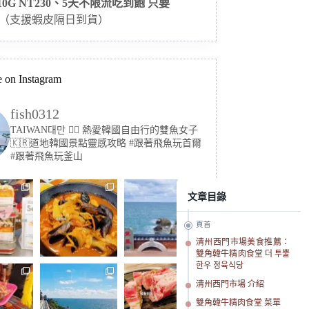
 10G NT230、5天不限流吃到飽 只要
（支援蝦皮隔日到貨）
 on Instagram
fish0312
TAIWAN대만 🏳️‍🌈 熱愛韓國自由行的雙魚女子
🇰🇷道地韓國景點靈感攻略
#跟著飛魚玩首爾
#跟著飛魚玩釜山
文章目錄
頁首
清州西門市場美食推薦：
雙角韓牛精肉食堂 더 투뿔
한우 정육식당
清州西門市場 介紹
雙角韓牛精肉食堂 菜單