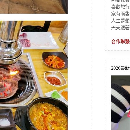
喜歡旅行
家有兩隻
人生夢想
天天跟著
合作聯繫
2026最