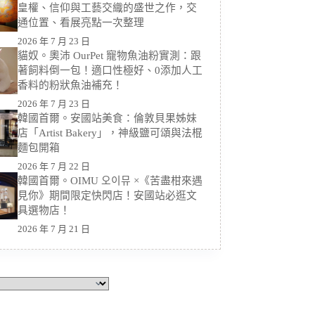
皇權、信仰與工藝交織的盛世之作，交
通位置、看展亮點一次整理
2026 年 7 月 23 日
貓奴。奧沛 OurPet 寵物魚油粉實測：跟
著飼料倒一包！適口性極好、0添加人工
香料的粉狀魚油補充！
2026 年 7 月 23 日
韓國首爾。安國站美食：倫敦貝果姊妹
店「Artist Bakery」，神級鹽可頌與法棍
麵包開箱
2026 年 7 月 22 日
韓國首爾。OIMU 오이뮤 ×《苦盡柑來遇
見你》期間限定快閃店！安國站必逛文
具選物店！
2026 年 7 月 21 日