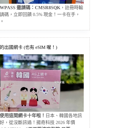
WPASS 邀請碼：CMSR8SQK
，註冊時輸
請碼，立即回饋 0.5% 現金！一卡在手，
。
出國網卡 (也有 eSIM 喔！)
使用這間網卡十年啦！
日本、韓國各地訊
好，從沒斷訊過！揚奇科技 2026 年價