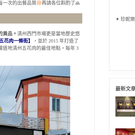
每一次的出餐品質
😢
再請各位斟酌了🙏
✦ 珍妮樂
的貢品。
清州西門市場更是當地歷史悠
五花肉一條街】
，並於 2015 年打造了
道地清州五花肉的最佳地點。每年 3
最新文