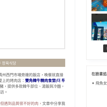
 정육식당
在臉書追
住清州西門市場旁邊的飯店，晚餐就直接
愛上的烤肉店：
雙角韓牛精肉食堂(더 투
✦ 飛魚女
豬，提供多款韓牛部位、湯飯與冷麵，
二訪。
用餐但遇到品質很不好的肉，
文章中分享我