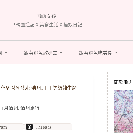
飛魚女孩
📍韓國遊記Ｘ美食生活Ｘ貓奴日記
國
跟著飛魚散步去
跟著飛魚吃美食
關於飛魚 A
한우 정육식당) 清州1＋＋等級韓牛烤
國 1月清州
,
清州旅行
gram
Threads