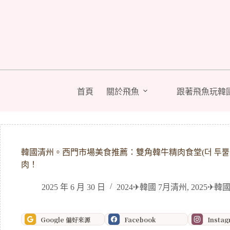
跳
至
主
要
內
容
首頁
關於飛魚
跟著飛魚玩韓
韓國清州。西門市場美食推薦：雙角韓牛精肉食堂(더 투뿔 
肉！
2025 年 6 月 30 日
2024✈韓國 7月清州
,
2025✈韓
Google 偏好來源
Facebook
Insta