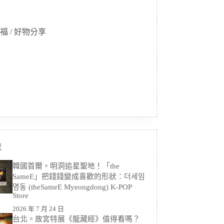
福 / 好物分享
章
韓國首爾。明洞追星聖地！「the
SameE」把錢錢變成喜歡的形狀：더세임
명동 (theSameE Myeongdong) K-POP
Store
2026 年 7 月 24 日
台北。故宮特展《龍藏經》值得看嗎？