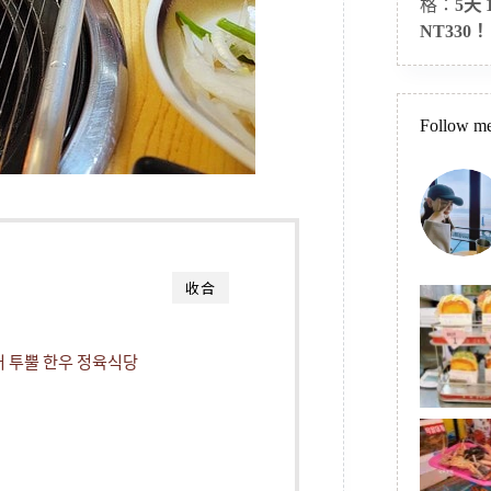
格：
5天
NT330！
Follow me
收合
투뿔 한우 정육식당