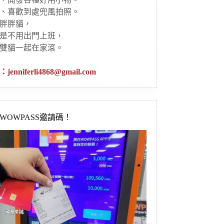
、喜歡到處兜風拍照。
胖胖貓，
是不用出門上班，
雙貓一起在家滾。
：
jenniferli4868@gmail.com
新WOWPASS邀請碼！