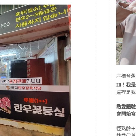
座標台灣
Hi！我是J
這裡是我
熱愛體驗
會開始寫
輕熟齡＋
熱愛保養