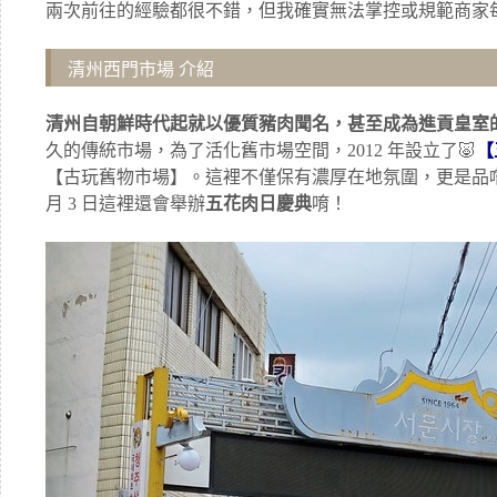
兩次前往的經驗都很不錯，但我確實無法掌控或規範商家
清州西門市場 介紹
清州自朝鮮時代起就以優質豬肉聞名，甚至成為進貢皇室
久的傳統市場，為了活化舊市場空間，2012 年設立了🐷
【
【古玩舊物市場】。這裡不僅保有濃厚在地氛圍，更是品嚐
月 3 日這裡還會舉辦
五花肉日慶典
唷！