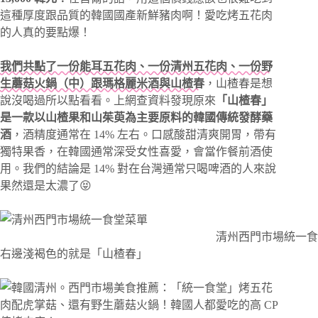
這種厚度跟品質的韓國國產新鮮豬肉啊！愛吃烤五花肉
的人真的要點爆！
我們共點了一份能耳五花肉、一份清州五花肉、一份野
生蘑菇火鍋（中）跟瑪格麗米酒與山楂春
，山楂春是想
說沒喝過所以點看看。上網查資料發現原來
「山楂春」
是一款以山楂果和山茱萸為主要原料的韓國傳統發酵藥
酒
，酒精度通常在 14% 左右。口感酸甜清爽開胃，帶有
獨特果香，在韓國通常深受女性喜愛，會當作餐前酒使
用。我們的結論是 14% 對在台灣通常只喝啤酒的人來說
果然還是太濃了😝
清州西門市場統一食
右邊淺褐色的就是「山楂春」