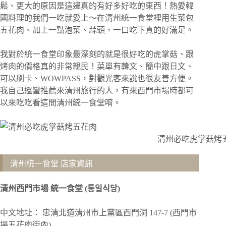
鬆、更大的原因是這邊真的有好多好吃的東西！熱愛韓
國料理的我們一吃就愛上～在清州統一食堂裡用生菜包
五花肉、加上一點泡菜、蒜頭，一口吃下真的好滿足。
我對於統一食堂印象最深刻的就是很好吃的虎掌菇、跟
烤肉的價格真的非常親民！菜單有韓文、簡中跟日文、
可以刷卡、WOWPASS，對觀光客來說也很友善方便。
我自己還蠻推薦來清州旅行的人，有來西門市場時都可
以來吃吃看這間清州統一食堂唷。
清州必吃虎掌菇烤
清州統一食堂 店家資訊
清州西門市場 統一食堂 (통일식당)
中文地址： 忠清北道清州市上黨區西門洞 147-7 (西門市
場五花肉街內)