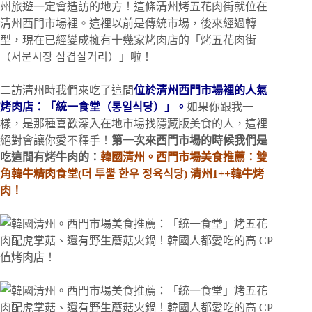
州旅遊一定會造訪的地方！這條清州烤五花肉街就位在
清州西門市場裡。這裡以前是傳統市場，後來經過轉
型，現在已經變成擁有十幾家烤肉店的「烤五花肉街
（서문시장 삼겹살거리）」啦！
二訪清州時我們來吃了這間
位於清州西門市場裡的人氣
烤肉店：「統一食堂（통일식당）」。
如果你跟我一
樣，是那種喜歡深入在地市場找隱藏版美食的人，這裡
絕對會讓你愛不釋手！
第一次來西門市場的時候我們是
吃這間有烤牛肉的：
韓國清州。西門市場美食推薦：雙
角韓牛精肉食堂(더 투뿔 한우 정육식당) 清州1++韓牛烤
肉！