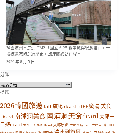
韓國坡州。走進 DMZ「國立 6·25 戰爭戰俘紀念館」，一
段被遺忘的沉痛歷史，臨津閣必訪行程。
2026 年 8 月 5 日
分類
分
類
標籤
2026韓國旅遊
BIFF廣場 美食
biff 廣場 dcard
南浦洞美食dcard
南浦洞美食
Dcard
大邱一
日遊dcard
大邱景點
大邱三天兩夜 Dcard
大邱景點dcard
大邱自由行
明洞
清州到首爾
清州交通
清州到首爾dcard
清
必吃dcard
明洞美食dcard