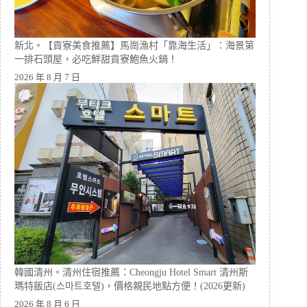
新北。【貢寮美食推薦】馬崗漁村「靠海生活」：海景第
一排石頭屋，必吃鮮甜貢寮鮑魚火鍋！
2026 年 8 月 7 日
韓國清州。清州住宿推薦：Cheongju Hotel Smart 清州斯
瑪特飯店(스마트호텔)，價格親民地點方便！(2026更新)
2026 年 8 月 6 日