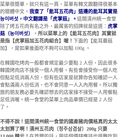
菜單很簡單，就只有這一頁，菜單有韓文跟翻得很基本
的簡體中文。
我查了「能耳五花肉」這邊的能耳其實是
능이버섯，中文翻譯是「虎掌菇」。
這間清州統一食堂
除了烤五花肉有名之外，最厲害的招牌就是這道：
虎掌
菇（능이버섯）
。
所以菜單上的【能耳五花肉】其實就
是指【虎掌菇加五花肉組合】喔！
下面的【能耳蘑菇
加】，是如果後面吃不夠可以加點 100g 。
在韓國吃烤肉一般都會規定最少要點 2 人份，因此很多
韓國烤肉店不接受一個人用餐，有些會接受你一個人吃
但點足低消兩人份、但有些店家是就算你告知確認一人
會點滿兩人份低消，也不會同意一人入內用餐。所以獨
旅的朋友務必要先確認想去的店家接不接受一人用餐點
足低消喔。統一食堂的菜單上肉品單價已經是 2 人份
了。
不得不說！這間清州統一食堂的國產豬肉價格真的太太
太划算了啊！清州五花肉（청주삼겹살）200g 只要
13,000 韓元！
在首爾的話，用這個價錢應該也很難吃到