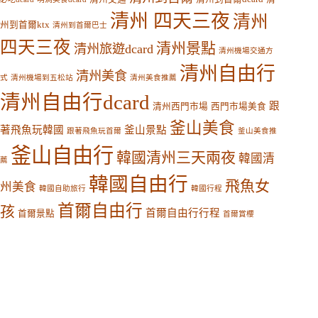
清州 四天三夜
清州
州到首爾ktx
清州到首爾巴士
四天三夜
清州景點
清州旅遊dcard
清州機場交通方
清州自由行
清州美食
式
清州機場到五松站
清州美食推薦
清州自由行dcard
跟
清州西門市場
西門市場美食
釜山美食
著飛魚玩韓國
釜山景點
跟著飛魚玩首爾
釜山美食推
釜山自由行
韓國清州三天兩夜
韓國清
薦
韓國自由行
飛魚女
州美食
韓國自助旅行
韓國行程
首爾自由行
孩
首爾自由行行程
首爾景點
首爾賞櫻