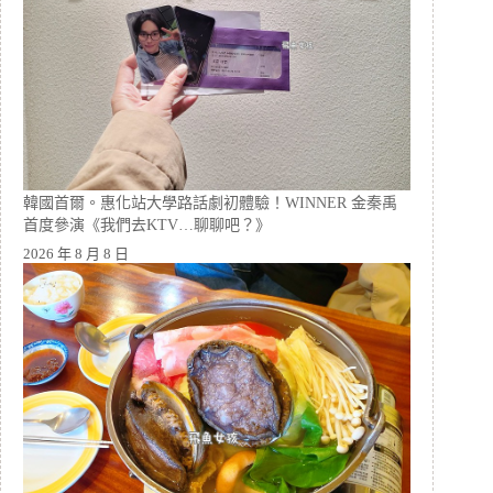
韓國首爾。惠化站大學路話劇初體驗！WINNER 金秦禹
首度參演《我們去KTV…聊聊吧？》
2026 年 8 月 8 日