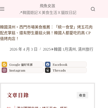
跳
飛魚女孩
至
📍韓國遊記Ｘ美食生活Ｘ貓奴日記
主
要
內
韓國清州。西門市場美食推薦：「統一食堂」烤五花肉
容
配虎掌菇、還有野生蘑菇火鍋！韓國人都愛吃的高 CP
值烤肉店！
2026 年 4 月 3 日
2025✈韓國 1月清州
,
清州旅行
Google 偏好來源
Facebook
Instagram
Threads
文章目錄
收合