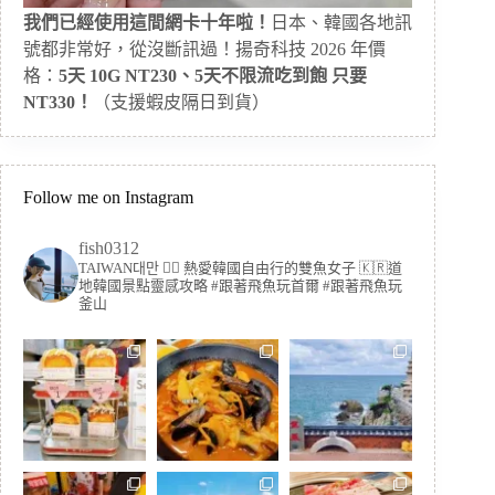
我們已經使用這間網卡十年啦！
日本、韓國各地訊
號都非常好，從沒斷訊過！揚奇科技 2026 年價
格：
5天 10G NT230、5天不限流吃到飽 只要
NT330！
（支援蝦皮隔日到貨）
Follow me on Instagram
fish0312
TAIWAN대만 🏳️‍🌈 熱愛韓國自由行的雙魚女子
🇰🇷道
地韓國景點靈感攻略
#跟著飛魚玩首爾 #跟著飛魚玩
釜山