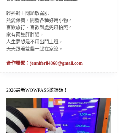
輕熟齡＋問題敏弱肌
熱愛保養，開發各種好用小物。
喜歡旅行、喜歡到處兜風拍照。
家有兩隻胖胖貓，
人生夢想是不用出門上班，
天天跟著雙貓一起在家滾。
合作聯繫：
jenniferli4868@gmail.com
2026最新WOWPASS邀請碼！