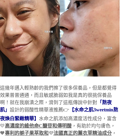
這幾年邁入輕熟齡的我們擦了很多保養品，但是都覺得
效果普普通通，而且敏感脆弱如我是真的很挑保養品
啊！就在我崩潰之際，滑到了這瓶傳說中針對
「熬夜
肌」
設計的弱酸性精華液推薦👉
【水命之肌3weetmin熬
夜煥白緊緻精華】
水命之肌添加高濃度活性成分，富含
💛
高濃度的維他命C醣苷和傳明酸
，有助於均勻膚色，
🧡
專利的梔子果萃取和
💜
法國真正的薰衣草精油成分
，