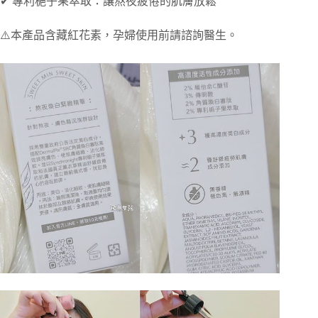
✔ 專利梔子果萃取：讓熬夜疲倦的肌膚放鬆
⚠️本產品含藏紅花素，孕婦使用前請諮詢醫生。