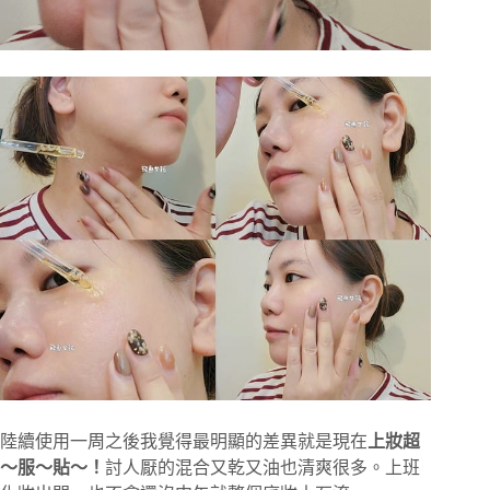
陸續使用一周之後我覺得最明顯的差異就是現在
上妝超
～服～貼～！
討人厭的混合又乾又油也清爽很多。上班