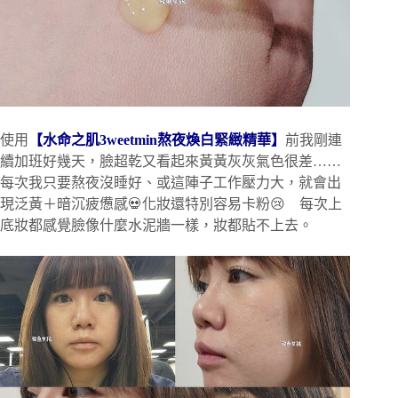
使用
【水命之肌3weetmin熬夜煥白緊緻精華】
前我剛連
續加班好幾天，臉超乾又看起來黃黃灰灰氣色很差……
每次我只要熬夜沒睡好、或這陣子工作壓力大，就會出
現泛黃＋暗沉疲憊感💀化妝還特別容易卡粉😢 每次上
底妝都感覺臉像什麼水泥牆一樣，妝都貼不上去。