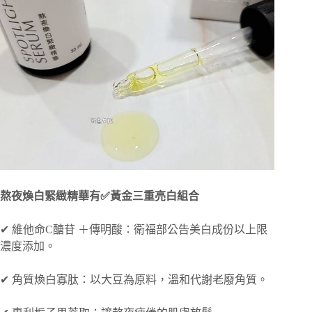
熬夜煥白緊緻精華有✅黃金三重亮白組合
✔ 維他命C醣苷 ＋傳明酸：衛福部公告美白成份以上限
濃度添加。
✔ 角質煥白寡肽：以大豆為原料，溫和代謝老廢角質。