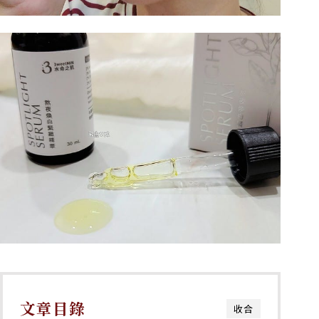
文章目錄
收合