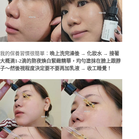
我的保養習慣很簡單：
晚上洗完澡後 → 化妝水 → 接著
大概滴1-2滴的熬夜煥白緊緻精華，均勻塗抹在臉上跟脖
子～然後視程度決定要不要再加乳液 → 收工睡覺！