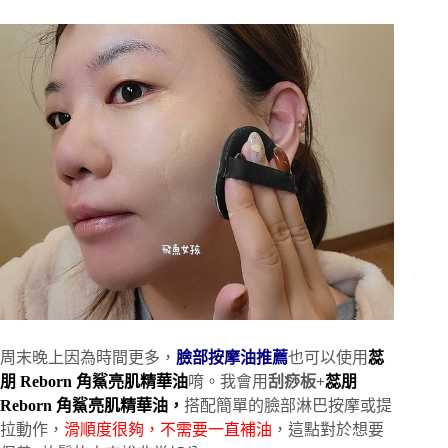
周末晚上因為時間更多，
臉部按摩油推薦
也可以使用
蕊
朋 Reborn 角鯊亮肌精華油
唷。我會用
刮痧板+
蕊朋
Reborn 角鯊亮肌精華油，
搭配簡單的臉部淋巴按摩或提
拉動作，
滑順度很夠，不需要一直補油
，這點對於想要