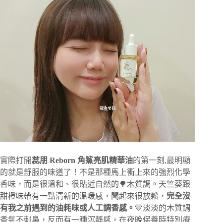
實際打開
蕊朋 Reborn 角鯊亮肌精華油
的第一刻,最明顯
的就是舒服的味道了！不是那種馬上衝上來的強烈化學
香味，而是很溫和、很貼近自然的🌳木質調。天竺葵跟
甜橙味帶有一點清新的溫暖感，聞起來很放鬆，
完全沒
有我之前遇到的油耗味或人工調香感。
🤎淡淡的木質調
香氣不刺鼻，反而有一種沉靜感，在夜晚保養時特別療