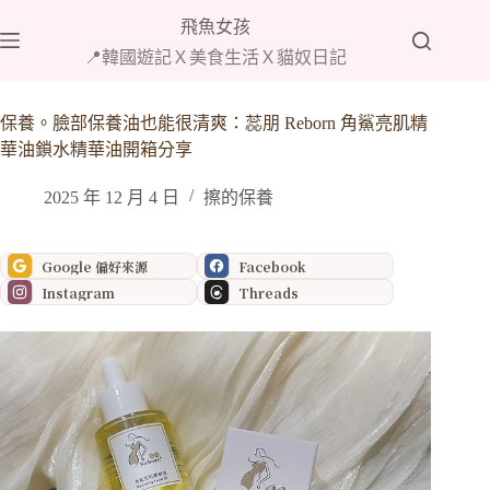
跳
飛魚女孩
至
📍韓國遊記Ｘ美食生活Ｘ貓奴日記
主
要
內
保養。臉部保養油也能很清爽：蕊朋 Reborn 角鯊亮肌精
容
華油鎖水精華油開箱分享
2025 年 12 月 4 日
擦的保養
Google 偏好來源
Facebook
Instagram
Threads