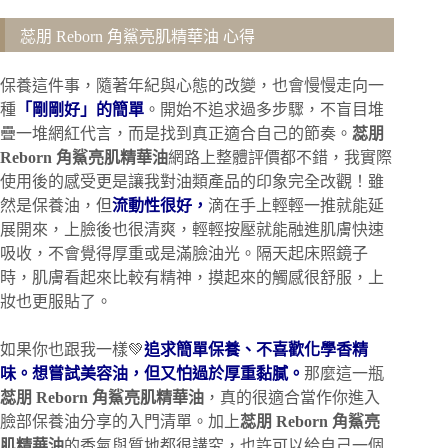
蕊朋 Reborn 角鯊亮肌精華油 心得
保養這件事，隨著年紀與心態的改變，也會慢慢走向一
種
「剛剛好」的簡單
。開始不追求過多步驟，不盲目堆
疊一堆網紅代言，而是找到真正適合自己的節奏。
蕊朋
Reborn 角鯊亮肌精華油
網路上整體評價都不錯，我實際
使用後的感受更是讓我對油類產品的印象完全改觀！雖
然是保養油，但
流動性很好，
滴在手上輕輕一推就能延
展開來，上臉後也很清爽，輕輕按壓就能融進肌膚快速
吸收，不會覺得厚重或是滿臉油光。隔天起床照鏡子
時，肌膚看起來比較有精神，摸起來的觸感很舒服，上
妝也更服貼了。
如果你也跟我一樣💚
追求簡單保養、不喜歡化學香精
味。想嘗試美容油，但又怕過於厚重黏膩。
那麼這一瓶
蕊朋 Reborn 角鯊亮肌精華油
，真的很適合當作你進入
臉部保養油分享的入門清單。加上
蕊朋 Reborn 角鯊亮
肌精華油
的香氣與質地都很講究，也許可以給自己一個