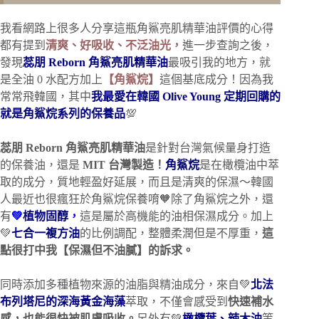
我看網路上很多人分享這瓶角鯊亮肌精華油評價的心得
都有提到
清爽、好吸收、不泛油光，
進一步查詢之後，
發現
蕊朋 Reborn 角鯊亮肌精華油
最吸引我的地方，就
是全油 0 水配方加上
【角鯊烷】
這個基底成分！
因為我
常常飛韓國，其中
我最愛在韓國 Olive Young 定期回購的
就是角鯊烷系列的保養品
💯
蕊朋 Reborn 角鯊亮肌精華油
是針對台灣氣候量身打造
的保養油，還是
MIT 台灣製造！
角鯊烷
是在橄欖油中萃
取的成分，質地輕盈好延展，而且是清爽的保濕～韓國
人最近也很瘋狂於角鯊烷保養唷🧡除了角鯊烷之外，還
有
💚
植物固醇
，
這是屬於高機能的油相保濕成分。加上
💚
七合一複方油
的比例調配，整體柔潤但是不厚重，
這
點很打中我【保濕但不油膩】的訴求。
同時添加多種植物來源的油脂與精油成分，來自💚
北法
布列塔尼的深海黃金海藻
萃取，不僅會感受到
快速補水
感，也能很快被肌膚吸收。
另外有💚
橄欖葉、辣木油
等