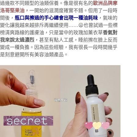
過幾款不同類型的油類保養。像是很有名的
歐洲品牌摩
洛哥堅果油，
一開始的滋潤度確實不錯。但用了一段時
間後，
瓶口與擦過的手心總會出現一種油耗味
，氣味的
變化讓我越來越排斥再繼續使用……😦也曾試過一些標
榜清爽路線的護膚油，只是當中的玫瑰加薰衣草
香氣對
我來說太過濃烈
，甚至有點人工感，睡前擦在臉上反而
變成一種負擔。因為這些經驗，我有很長一段時間幾乎
是刻意避開所有美容油類產品。