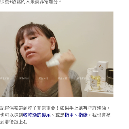
保養+放鬆的人來說非常加分。
記得保養帶到脖子非常重要！如果手上還有些許殘油，
也可以抹到
較乾燥的髮尾
、或是
指甲、指緣
，我也會塗
到腳後跟上💪