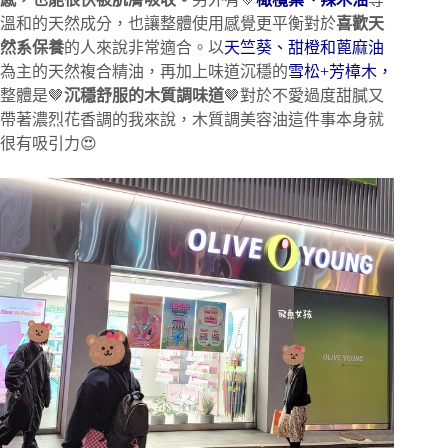
溫和的天然成分，也讓整體使用感覺更平衡對於
喜歡天
然系保養
的人來說非常適合。以
天竺葵、甜橙和蓖麻油
為主的天然複合精油，再加上味道沉穩的
雪松+芳樟木，
整體是🤎
沉穩舒服的木質調味道
🤎對於不愛過度甜膩又
帶著濃烈花香調的我來說，木質調美容油這件事本身就
很有吸引力😍