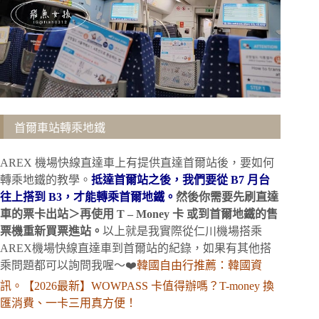
首爾車站轉乘地鐵
AREX 機場快線直達車上有提供直達首爾站後，要如何
轉乘地鐵的教學。
抵達首爾站之後，我們要從 B7 月台
往上搭到 B3，才能轉乘首爾地鐵。
然後你需要先刷直達
車的票卡出站＞再使用 T – Money 卡 或到首爾地鐵的售
票機重新買票進站。
以上就是我實際從仁川機場搭乘
AREX機場快線直達車到首爾站的紀錄，如果有其他搭
乘問題都可以詢問我喔～❤️
韓國自由行推薦：韓國資
訊。【2026最新】WOWPASS 卡值得辦嗎？T-money 換
匯消費、一卡三用真方便！