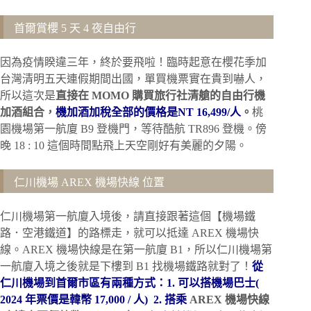
首爾賞櫻 5 天 4 夜自由行
因為疫情睽違三年，終於要飛啦！臨時起意在櫻花季加
台灣清明五天連假期間出國，單買機票實在貴到嚇人，
所以這次是
直接在 MOMO 購買旅行社清艙的自由行機
加酒組合，
機加酒加稅全部的價格是NT 16,499/人
。
桃
園機場第一航廈 B9 登機門，等待酷航 TR896 登機。傍
晚 18 : 10 這個時間點飛上天空剛好有美麗的夕陽。
仁川機場 AREX 機場快線 位置
仁川機場第一航廈入境後，請直接跟著這個【機場鐵
路．空港鐵道】的路標走，就可以抵達 AREX 機場快
線。AREX 機場快線是在第一航廈 B1，所以仁川機場第
一航廈入境之後就是下樓到 B1 找機場鐵路就對了！
從
仁川機場到首爾市區有兩種方式：1. 可以搭機場巴士(
2024 年票價是韓幣 17,000 / 人) 2. 搭乘
AREX 機場快線