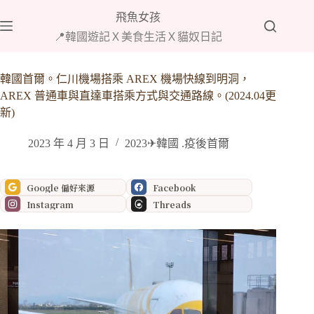
跳
飛魚女孩
至
📍韓國遊記Ｘ美食生活Ｘ貓奴日記
主
要
內
韓國首爾。仁川機場搭乘 AREX 機場快線到明洞，
容
AREX 普通車與直達車搭乘方式與交通路線。(2024.04更
新)
2023 年 4 月 3 日
2023✈韓國 .疫後首爾
Google 偏好來源
Facebook
Instagram
Threads