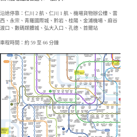
沿途停靠：仁川 2 航、仁川 1 航、機場貨物辦公樓、雲
西、永宗、青羅國際城、黔岩、桂陽、金浦機場、麻谷
渡口、數碼媒體城、弘大入口、孔德、首爾站
車程時間：約 59 至 66 分鐘