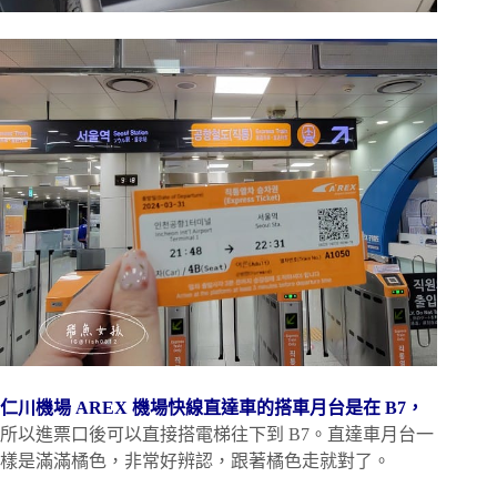
仁川機場 AREX 機場快線直達車的搭車月台是在 B7，
所以進票口後可以直接搭電梯往下到 B7。直達車月台一
樣是滿滿橘色，非常好辨認，跟著橘色走就對了。