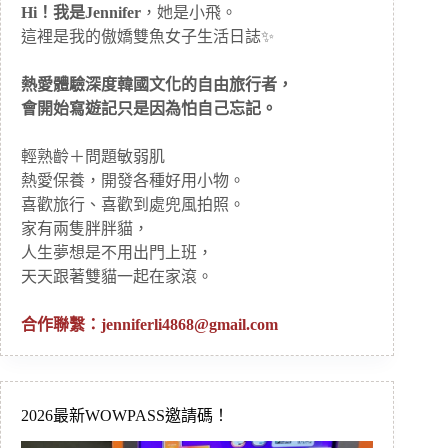
Hi！我是Jennifer
，她是小飛。
這裡是我的傲嬌雙魚女子生活日誌✨
熱愛體驗深度韓國文化的自由旅行者，
會開始寫遊記只是因為怕自己忘記。
輕熟齡＋問題敏弱肌
熱愛保養，開發各種好用小物。
喜歡旅行、喜歡到處兜風拍照。
家有兩隻胖胖貓，
人生夢想是不用出門上班，
天天跟著雙貓一起在家滾。
合作聯繫：
jenniferli4868@gmail.com
2026最新WOWPASS邀請碼！