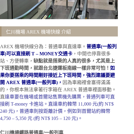
仁川機場 AREX 機場快線 介紹
AREX 機場快線分為：普通車與直達車。
普通車(一般列
車)可以直接刷 T – MONEY交通卡
，中間也停靠很多
站、方便轉車，
缺點就是搭乘的人真的很多，尤其是上
下班通勤時間，就跟台北捷運板南線一樣非常可怕！
如
果你要搭乘的時間剛好接近上下班時間，強烈建議要避
開 AREX 普通車(一般列車)，
因為車廂裡會塞得滿滿
的，你根本無法拿著行李箱在 AREX 普通車裡面移動。
直
達車要在機場或首爾站售票機先購票，普通列車可直
接刷 T-money 卡進站。直達車約韓幣 11,000 元(約 NT$
240 元)，普通車則按距離計價，例如到首爾站約韓幣
4,750 – 5,350 元 (約 NT$ 105 – 120 元)。
仁川機場鐵路普通車/一般列車