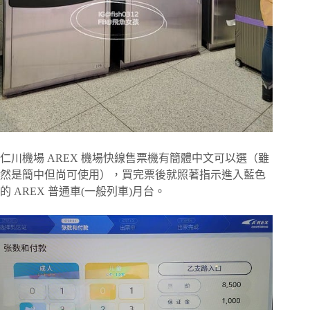
仁川機場 AREX 機場快線售票機有簡體中文可以選（雖
然是簡中但尚可使用），買完票後就照著指示進入藍色
的 AREX 普通車(一般列車)月台。