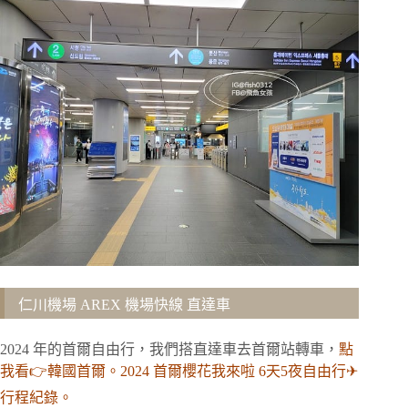
仁川機場 AREX 機場快線 直達車
2024 年的首爾自由行，我們搭直達車去首爾站轉車，
點
我看👉韓國首爾。2024 首爾櫻花我來啦 6天5夜自由行✈
行程紀錄。