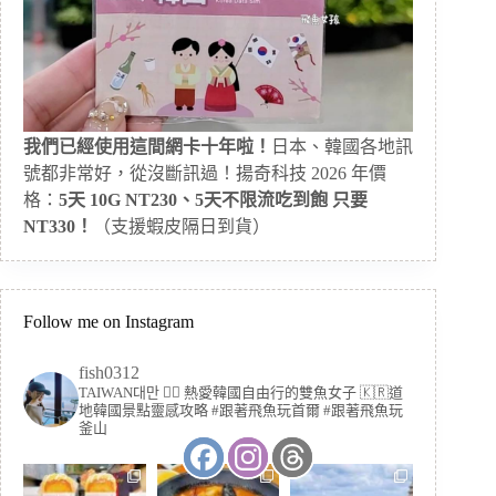
我們已經使用這間網卡十年啦！
日本、韓國各地訊
號都非常好，從沒斷訊過！揚奇科技 2026 年價
格：
5天 10G NT230、5天不限流吃到飽 只要
NT330！
（支援蝦皮隔日到貨）
Follow me on Instagram
fish0312
TAIWAN대만 🏳️‍🌈 熱愛韓國自由行的雙魚女子
🇰🇷道
地韓國景點靈感攻略
#跟著飛魚玩首爾 #跟著飛魚玩
釜山