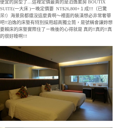
便宜的房型了…這裡定價最貴的是泊逸套房 BOUTIX
SUITE(一大床 )ㄧ晚定價要 NT$26,800+１成!!!（已驚
呆!）海景房都還沒這麼貴啊～裡面的裝潢想必非常奢華
吧!!泊逸的床墊有特別採用超高獨立筒，是號稱會讓妳想
要賴床的床墊實際住了ㄧ晚後的心得就是 真的!!真的!!真
的很好睡啊!!!