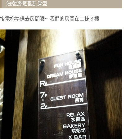
泊逸渡假酒店 房型
搭電梯準備去房間囉～我們的房間在二棟３樓