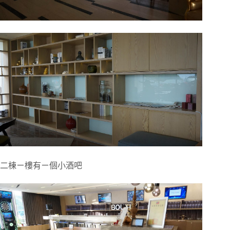
二棟ㄧ樓有ㄧ個小酒吧