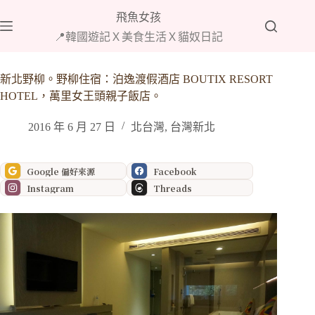
跳
飛魚女孩
至
📍韓國遊記Ｘ美食生活Ｘ貓奴日記
主
要
內
新北野柳。野柳住宿：泊逸渡假酒店 BOUTIX RESORT
容
HOTEL，萬里女王頭親子飯店。
2016 年 6 月 27 日
北台灣
,
台灣新北
Google 偏好來源
Facebook
Instagram
Threads