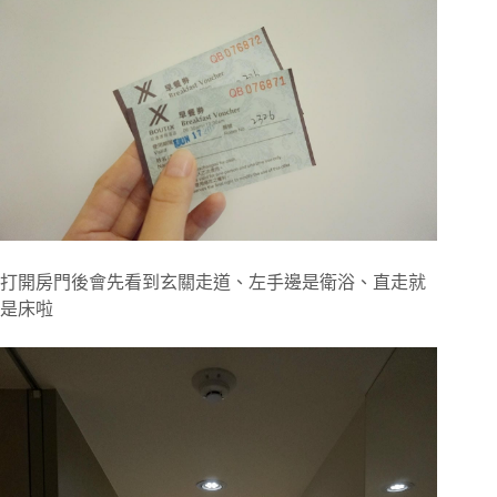
打開房門後會先看到玄關走道、左手邊是衛浴、直走就
是床啦