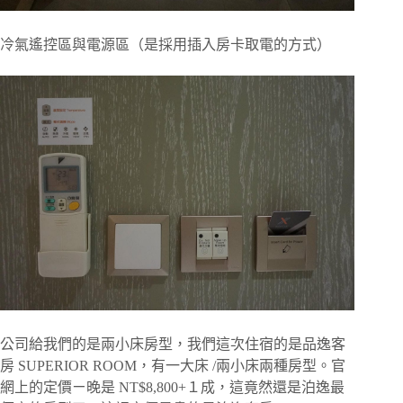
冷氣遙控區與電源區（是採用插入房卡取電的方式）
公司給我們的是兩小床房型，我們這次住宿的是品逸客
房 SUPERIOR ROOM，有一大床 /兩小床兩種房型。官
網上的定價ㄧ晚是 NT$8,800+１成，這竟然還是泊逸最