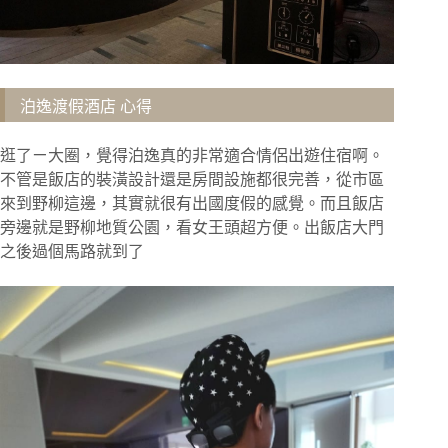
泊逸渡假酒店 心得
逛了ㄧ大圈，覺得泊逸真的非常適合情侶出遊住宿啊。
不管是飯店的裝潢設計還是房間設施都很完善，從市區
來到野柳這邊，其實就很有出國度假的感覺。而且飯店
旁邊就是野柳地質公園，看女王頭超方便。出飯店大門
之後過個馬路就到了