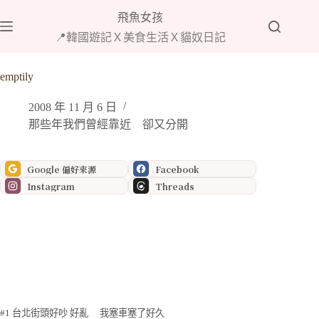
跳
飛魚女孩
至
📍韓國遊記Ｘ美食生活Ｘ貓奴日記
主
要
emptily
內
容
2008 年 11 月 6 日
那些年我們曾經靠近 卻又分開
Google 偏好來源
Facebook
Instagram
Threads
#1 台北街頭好吵 好亂 我塞車塞了好久