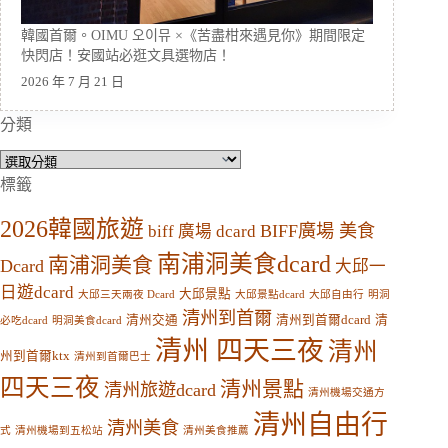
韓國首爾。OIMU 오이뮤 ×《苦盡柑來遇見你》期間限定
快閃店！安國站必逛文具選物店！
2026 年 7 月 21 日
分類
分
類
標籤
2026韓國旅遊
BIFF廣場 美食
biff 廣場 dcard
南浦洞美食dcard
南浦洞美食
Dcard
大邱一
日遊dcard
大邱景點
大邱三天兩夜 Dcard
大邱景點dcard
大邱自由行
明洞
清州到首爾
清州交通
清州到首爾dcard
清
必吃dcard
明洞美食dcard
清州 四天三夜
清州
州到首爾ktx
清州到首爾巴士
四天三夜
清州景點
清州旅遊dcard
清州機場交通方
清州自由行
清州美食
式
清州機場到五松站
清州美食推薦