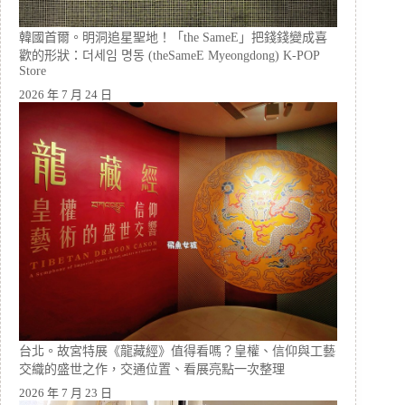
韓國首爾。明洞追星聖地！「the SameE」把錢錢變成喜
歡的形狀：더세임 명동 (theSameE Myeongdong) K-POP
Store
2026 年 7 月 24 日
台北。故宮特展《龍藏經》值得看嗎？皇權、信仰與工藝
交織的盛世之作，交通位置、看展亮點一次整理
2026 年 7 月 23 日