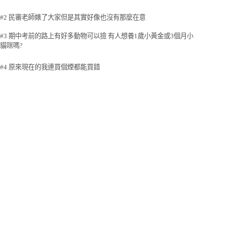
#2 民審老師婊了大家但是其實好像也沒有那麼在意
#3 期中考前的路上有好多動物可以撿 有人想養1歲小黃金或3個月小
貓咪嗎?
#4 原來現在的我連買個煙都能買錯