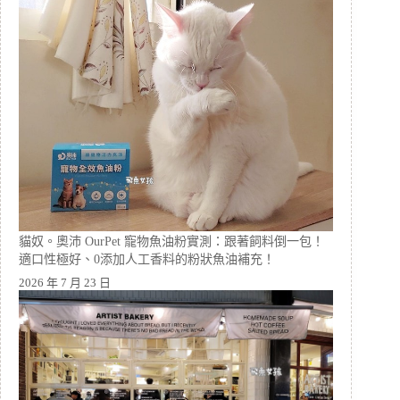
貓奴。奧沛 OurPet 寵物魚油粉實測：跟著飼料倒一包！
適口性極好、0添加人工香料的粉狀魚油補充！
2026 年 7 月 23 日