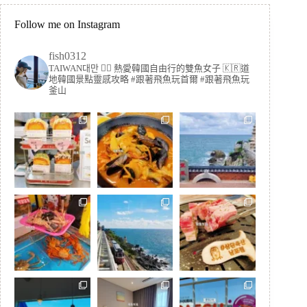
Follow me on Instagram
fish0312
TAIWAN대만 🏳️‍🌈 熱愛韓國自由行的雙魚女子
🇰🇷道
地韓國景點靈感攻略
#跟著飛魚玩首爾 #跟著飛魚玩
釜山