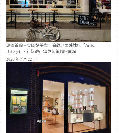
韓國首爾。安國站美食：倫敦貝果姊妹店「Artist
Bakery」，神級鹽可頌與法棍麵包開箱
2026 年 7 月 22 日