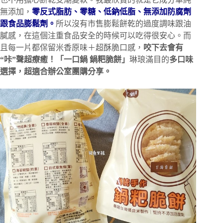
無添加，
零反式脂肪、零糖、低鈉低脂、無添加防腐劑
跟食品膨鬆劑。
所以沒有市售膨鬆餅乾的過度調味跟油
膩感，在這個注重食品安全的時候可以吃得很安心。而
且每一片都保留米香原味＋超酥脆口感，
咬下去會有
“咔”聲超療癒！「一口鍋 鍋粑脆餅」
琳琅滿目的
多口味
選擇，超適合辦公室團購分享。