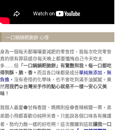
一口鍋鍋粑脆餅 心得
身為一個每天都嚷嚷要減肥的零食控，我每次吃完零食
真的很有罪惡感😓每天晚上都要懺悔自己今天吃太
多……但
「一口鍋鍋粑脆餅」有驚艷到我。每一口都吃
得到酥、脆、香。
而且各口味都是成分
單純無添加、無
負擔，
沒有奇怪的化學味，也不會吃到滿手油膩膩。果
然
用我們🍘台灣米手作的點心就是不一樣～
安心又美
味！
我個人最愛🟠甘梅香甜、媽媽則投🔴香辣椒鹽一票，弟
弟跟小飛都喜歡🟡純粹米香。只能說各個口味各有擁護
者，勢均力敵一樣的好吃啊！這次團購到這款
讓我一口