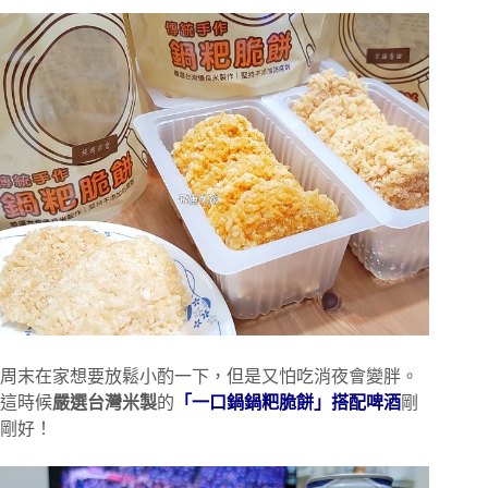
周末在家想要放鬆小酌一下，但是又怕吃消夜會變胖。
這時候
嚴選台灣米製
的
「一口鍋鍋粑脆餅」搭配啤酒
剛
剛好！