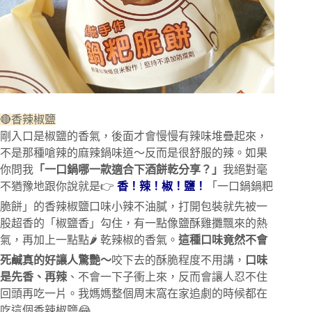
🔴香辣椒鹽
剛入口是椒鹽的香氣，後面才會慢慢有辣味堆疊起來，
不是那種嗆辣的麻辣鍋味道～反而是很舒服的辣。如果
你問我
「一口鍋哪一款適合下酒餅乾分享？」
我絕對毫
不猶豫地跟你說就是👉
香！辣！椒！鹽！
「一口鍋鍋粑
脆餅」的香辣椒鹽口味小辣不油膩，打開包裝就先被一
股超香的「椒鹽香」勾住，有一點像鹽酥雞攤飄來的熱
氣，再加上一點點🌶️ 乾辣椒的香氣。
這種口味竟然不會
死鹹真的好讓人驚艷～
咬下去的酥脆程度不用講，
口味
是先香、再辣
、不會一下子衝上來，反而會讓人忍不住
回頭再吃一片。我媽媽整個周末窩在家追劇的時候都在
吃這個香辣椒鹽😂