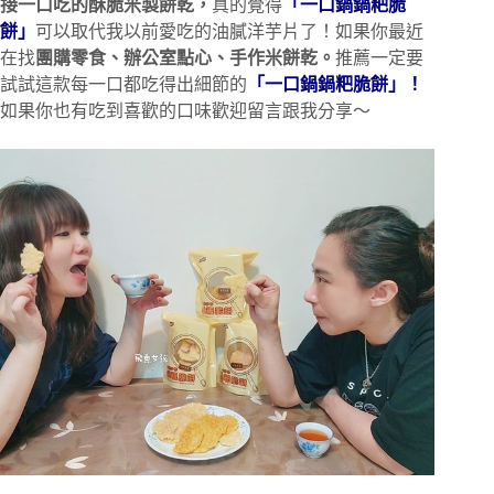
接一口吃的酥脆米製餅乾，
真的覺得
「
一口鍋鍋粑脆
餅
」
可以取代我以前愛吃的油膩洋芋片了！如果你最近
在找
團購零食、辦公室點心、手作米餅乾。
推薦一定要
試試這款每一口都吃得出細節的
「一口鍋鍋粑脆餅」！
如果你也有吃到喜歡的口味歡迎留言跟我分享～