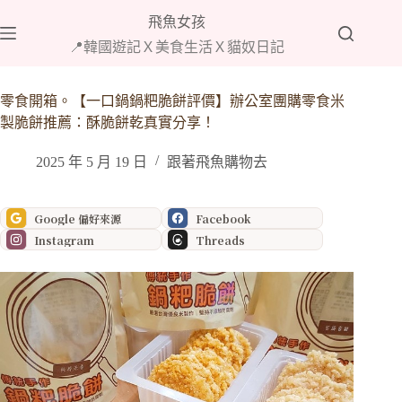
跳
飛魚女孩
至
📍韓國遊記Ｘ美食生活Ｘ貓奴日記
主
要
內
零食開箱。【一口鍋鍋粑脆餅評價】辦公室團購零食米
容
製脆餅推薦：酥脆餅乾真實分享！
2025 年 5 月 19 日
跟著飛魚購物去
Google 偏好來源
Facebook
Instagram
Threads