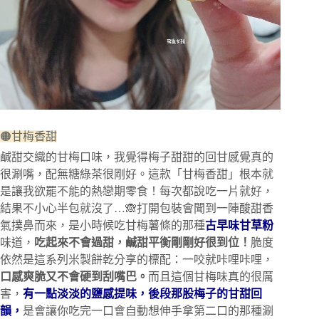
🟠甘梅香甜
鹹甜交織的甘梅口味，我覺得梅子甜甜的回甘感覺真的
很涮嘴，配無糖綠茶很剛好。這款「甘梅香甜」根本就
是讓我欲罷不能的熱戀期零食！每次都說吃一片就好，
結果不小心半包就沒了…🙈打開包裝會聞到一陣酸甜香
氣撲鼻而來，是小時候吃甘梅薯條的那種
古早味甘草粉
味道，
吃起來不會過甜，鹹甜平衡剛剛好很到位！
脆度
依然是這系列米製餅乾分享的標配：一咬就咔哩咔哩，
口感爽脆又不會硬到刮嘴巴。
而且這個甘梅味真的很厲
害，
有一點淡淡的鹽感提味，後段那股梅子的甘甜回
韻，
是會讓你吃完一口會自動想伸手拿第二口的那種涮