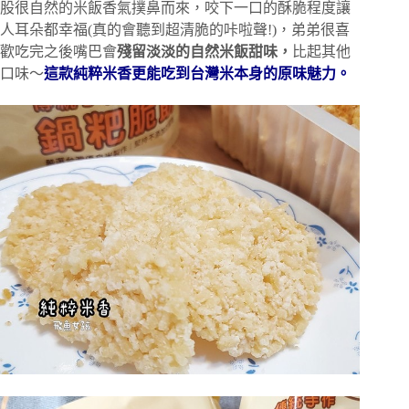
股很自然的米飯香氣撲鼻而來，咬下一口的酥脆程度讓
人耳朵都幸福(真的會聽到超清脆的咔啦聲!)，弟弟很喜
歡吃完之後嘴巴會
殘留淡淡的自然米飯甜味，
比起其他
口味～
這款純粹米香更能吃到台灣米本身的原味魅力。