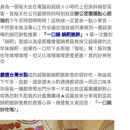
身為一個每天坐在電腦前超過 8 小時的上班族斜槓部落
客，我每天在公司最期待的時刻就是
辦公室團購點心開
箱
的
下午茶時間啊啊啊！這時候一定要來一點小零食，
不然根本無法專心工作😰最近我就被同事揪到一團超涮
嘴的鍋巴餅乾推薦：
「一口鍋 鍋粑脆餅」
。
第一次聽到
「鍋粑」我還以為是那種像電鍋煮飯焦掉又超級硬的古
早味鍋粑，結果吃一口咬下去那個「喀啦」聲！酥到像
在吃喀哩喀哩，但又比喀哩喀哩更香更脆！真的好神奇
😍
嚴選台灣米製
成的超酥脆鍋粑脆餅真的很好吃，無論是
下午茶、追劇、還是週末小酌通通都很搭～而且口味多
到我每一種都想帶出門分享～不寫出來這篇團購餅乾心
得真的對不起我的社畜團購魂🔥這篇就來分享我對這款
鍋粑脆餅推薦的真實心得，順便幫大家回答：
「一口鍋
好吃嗎?」