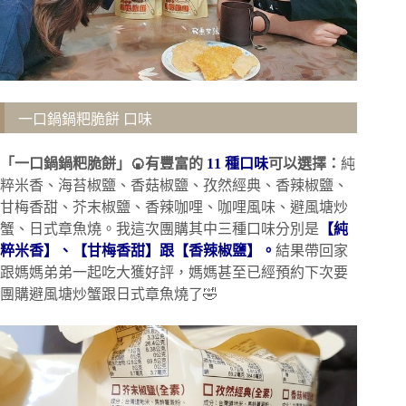
一口鍋鍋粑脆餅 口味
「一口鍋鍋粑脆餅」🍘有豐富的
11 種口味
可以選擇：
純
粹米香、海苔椒鹽、香菇椒鹽、孜然經典、香辣椒鹽、
甘梅香甜、芥末椒鹽、香辣咖哩、咖哩風味、避風塘炒
蟹、日式章魚燒。我這次團購其中三種口味分別是
【純
粹米香】、【甘梅香甜】跟【香辣椒鹽】。
結果帶回家
跟媽媽弟弟一起吃大獲好評，媽媽甚至已經預約下次要
團購避風塘炒蟹跟日式章魚燒了🤣