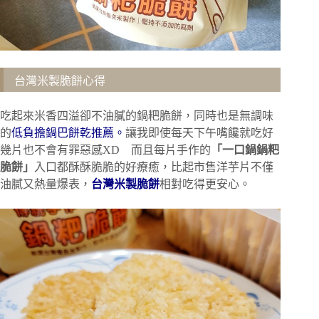
台灣米製脆餅心得
吃起來米香四溢卻不油膩的鍋粑脆餅，同時也是無調味
的
低負擔鍋巴餅乾推薦。
讓我即使每天下午嘴饞就吃好
幾片也不會有罪惡感XD 而且每片手作的
「一口鍋鍋粑
脆餅」
入口都酥酥脆脆的好療癒️，比起市售洋芋片不僅
油膩又熱量爆表，
台灣米製脆餅
相對吃得更安心。