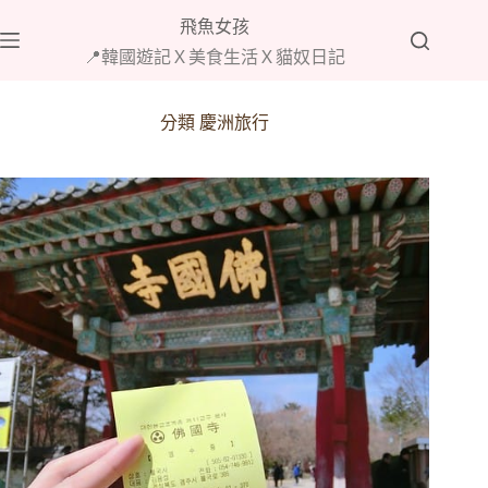
跳
飛魚女孩
至
📍韓國遊記Ｘ美食生活Ｘ貓奴日記
主
要
內
分類
慶洲旅行
容