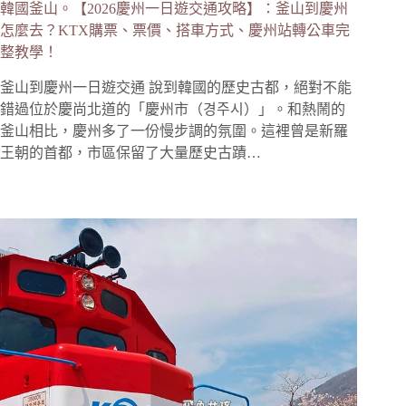
韓國釜山。【2026慶州一日遊交通攻略】：釜山到慶州
怎麼去？KTX購票、票價、搭車方式、慶州站轉公車完
整教學！
釜山到慶州一日遊交通 說到韓國的歷史古都，絕對不能
錯過位於慶尚北道的「慶州市（경주시）」。和熱鬧的
釜山相比，慶州多了一份慢步調的氛圍。這裡曾是新羅
王朝的首都，市區保留了大量歷史古蹟…