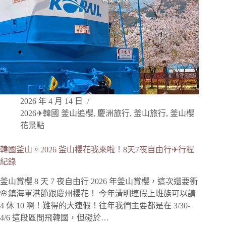
2026 年 4 月 14 日
2026✈韓國 釜山追櫻
,
慶洲旅行
,
釜山旅行
,
釜山櫻
花景點
韓國釜山。2026 釜山櫻花我來啦！8天7夜自由行✈行程
紀錄
釜山賞櫻 8 天 7 夜自由行 2026 年釜山賞櫻，這次還要衝
🌸鎮海軍港節跟慶州櫻花！ 今年清明連假上班族可以請
4 休 10 啊！難得的大連假！往年我們主要都是在 3/30-
4/6 這段區間飛韓國，但礙於…