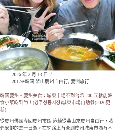
2026 年 2 月 13 日
2017✈韓國 釜山慶州自由行
,
慶洲旅行
韓國慶州。慶州美食：城東市場不到台幣 200 元就能韓
食小菜吃到飽！(경주성동시장)城東市場自助餐(2026更
新)
從慶州佛國寺回慶州市區 這趟從釜山來慶州自由行，我
們安排的是一日遊。在網路上有查到慶州城東市場有不