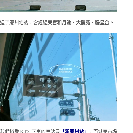
過了慶州塔後，會經過
東宮和月池、大陵苑、瞻星台。
我們搭乘 KTX 下車的車站是
「新慶州站」
，而城東市場