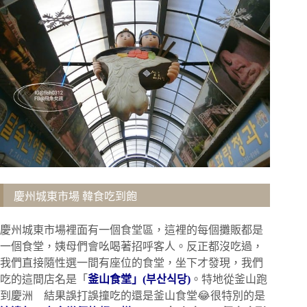
慶州城東市場 韓食吃到飽
慶州城東市場裡面有一個食堂區，這裡的每個攤販都是
一個食堂，姨母們會吆喝著招呼客人。反正都沒吃過，
我們直接隨性選一間有座位的食堂，坐下才發現，我們
吃的這間店名是「
釜山食堂」(부산식당)
。特地從釜山跑
到慶洲 結果誤打誤撞吃的還是釜山食堂😂很特別的是