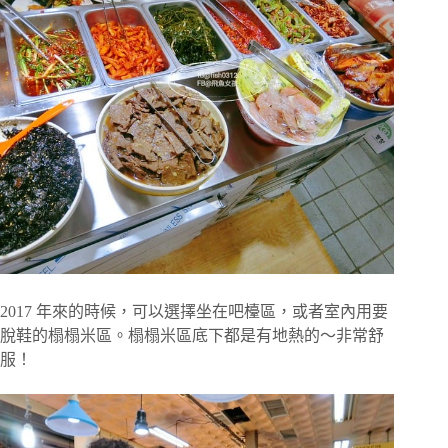
2017 年來的時候，可以選擇坐在吧檯區，或者室內用要
脫鞋的榻榻米區。榻榻米區底下都是有地熱的～非常舒
服！