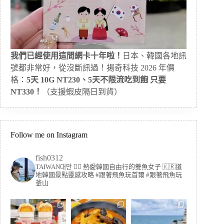
我們已經使用這間網卡十年啦！
日本、韓國各地訊
號都非常好，從沒斷訊過！揚奇科技 2026 年價
格：
5天 10G NT230、5天不限流吃到飽 只要
NT330！
（支援蝦皮隔日到貨）
Follow me on Instagram
fish0312
TAIWAN대만 🏳️‍🌈 熱愛韓國自由行的雙魚女子
🇰🇷道
地韓國景點靈感攻略
#跟著飛魚玩首爾 #跟著飛魚玩
釜山