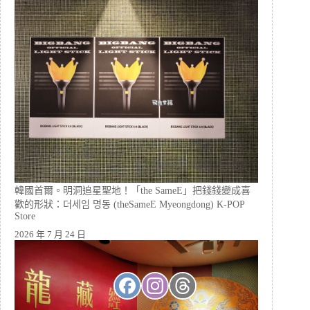
韓國首爾。明洞追星聖地！「the SameE」把錢錢變成喜
歡的形狀：더세임 명동 (theSameE Myeongdong) K-POP
Store
2026 年 7 月 24 日