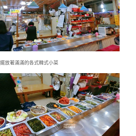
擺放著滿滿的各式韓式小菜