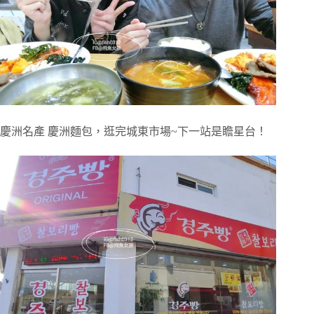
慶洲名產 慶洲麵包，逛完城東市場~下一站是瞻星台！