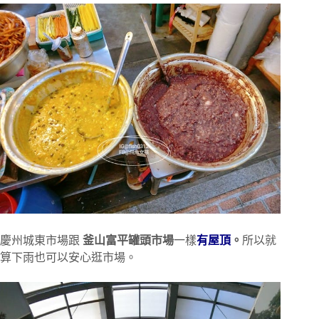
慶州城東市場跟
釜山富平罐頭市場
一樣
有屋頂
。
所以就
算下雨也可以安心逛市場。