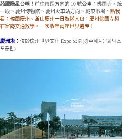
苑跟瞻星台唷！
前往市區方向的 10 號公車︰佛國寺 > 統
一殿 > 慶州博物館 > 慶州火車站方向 > 城東市場。
點我
看：韓國慶州。釜山慶州一日遊懶人包：慶州佛國寺與
石窟庵交通教學。一次收集兩座世界遺產！
慶洲塔：
位於慶州世界文化 Expo 公園(경주세계문화엑스
포공원)