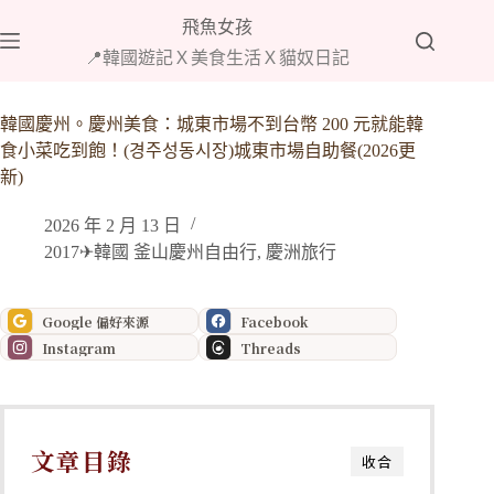
跳
飛魚女孩
至
📍韓國遊記Ｘ美食生活Ｘ貓奴日記
主
要
內
韓國慶州。慶州美食：城東市場不到台幣 200 元就能韓
容
食小菜吃到飽！(경주성동시장)城東市場自助餐(2026更
新)
2026 年 2 月 13 日
2017✈韓國 釜山慶州自由行
,
慶洲旅行
Google 偏好來源
Facebook
Instagram
Threads
文章目錄
收合