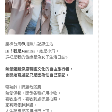
座標台灣📷用照片記錄生活
Hi！我是Jennifer
，她是小飛。
這裡是我的傲嬌雙魚女子生活日誌✨
熱愛體驗深度韓國文化的自由旅行者，
會開始寫遊記只是因為怕自己忘記。
輕熟齡＋問題敏弱肌
熱愛保養，開發各種好用小物。
喜歡旅行、喜歡到處兜風拍照。
家有兩隻胖胖貓，
人生夢想是不用出門上班，