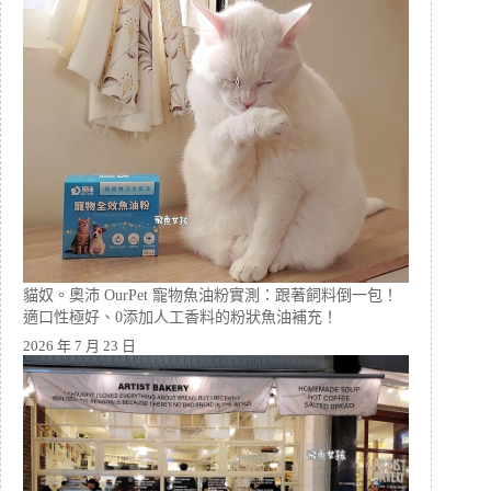
貓奴。奧沛 OurPet 寵物魚油粉實測：跟著飼料倒一包！
適口性極好、0添加人工香料的粉狀魚油補充！
2026 年 7 月 23 日