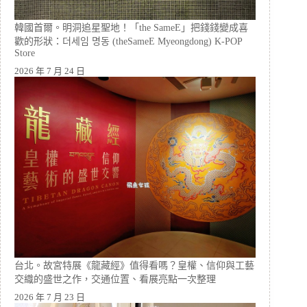
韓國首爾。明洞追星聖地！「the SameE」把錢錢變成喜
歡的形狀：더세임 명동 (theSameE Myeongdong) K-POP
Store
2026 年 7 月 24 日
台北。故宮特展《龍藏經》值得看嗎？皇權、信仰與工藝
交織的盛世之作，交通位置、看展亮點一次整理
2026 年 7 月 23 日