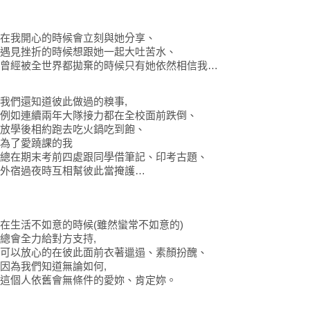
在我開心的時候會立刻與她分享、
遇見挫折的時候想跟她一起大吐苦水、
曾經被全世界都拋棄的時候只有她依然相信我…
我們還知道彼此做過的糗事,
例如連續兩年大隊接力都在全校面前跌倒、
放學後相約跑去吃火鍋吃到飽、
為了愛蹺課的我
總在期末考前四處跟同學借筆記、印考古題、
外宿過夜時互相幫彼此當掩護…
在生活不如意的時候(雖然蠻常不如意的)
總會全力給對方支持,
可以放心的在彼此面前衣著邋遢、素顏扮醜、
因為我們知道無論如何,
這個人依舊會無條件的愛妳、肯定妳。