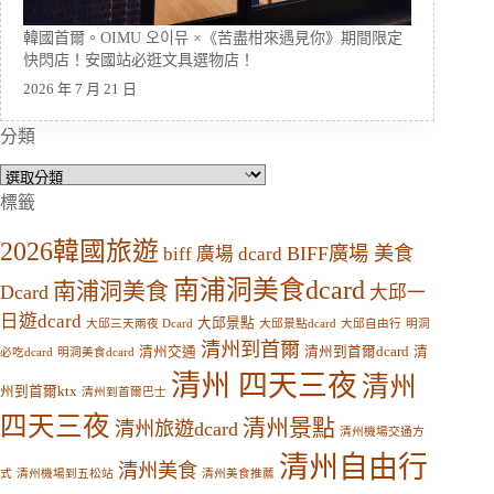
韓國首爾。OIMU 오이뮤 ×《苦盡柑來遇見你》期間限定
快閃店！安國站必逛文具選物店！
2026 年 7 月 21 日
分類
分
類
標籤
2026韓國旅遊
BIFF廣場 美食
biff 廣場 dcard
南浦洞美食dcard
南浦洞美食
Dcard
大邱一
日遊dcard
大邱景點
大邱三天兩夜 Dcard
大邱景點dcard
大邱自由行
明洞
清州到首爾
清州交通
清州到首爾dcard
清
必吃dcard
明洞美食dcard
清州 四天三夜
清州
州到首爾ktx
清州到首爾巴士
四天三夜
清州景點
清州旅遊dcard
清州機場交通方
清州自由行
清州美食
式
清州機場到五松站
清州美食推薦