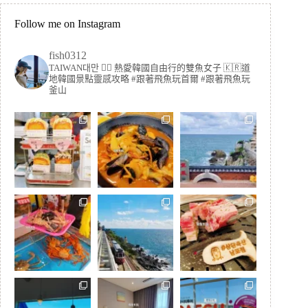
Follow me on Instagram
fish0312
TAIWAN대만 🏳️‍🌈 熱愛韓國自由行的雙魚女子
🇰🇷道
地韓國景點靈感攻略
#跟著飛魚玩首爾 #跟著飛魚玩
釜山