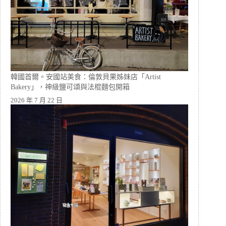
韓國首爾。安國站美食：倫敦貝果姊妹店「Artist
Bakery」，神級鹽可頌與法棍麵包開箱
2026 年 7 月 22 日