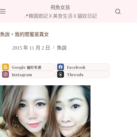
跳
飛魚女孩
至
📍韓國遊記Ｘ美食生活Ｘ貓奴日記
主
要
內
魚說。我的閨蜜是異女
容
2015 年 11 月 2 日
魚說
Google 偏好來源
Facebook
Instagram
Threads