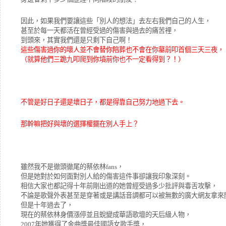
因此，如果我們要讓這些「別人的想法」去左右我們自己的人生，
甚至於每一天都活在曾經受過的傷害與過去的痛苦裡，
到頭來，其實我們還是只剩下自己啊！
這些傷害過你的壞人並不會替你陪葬也不會在你墓前叩首個三天三夜，
（就算他們三跪九叩爬到你墳前你也不一定看得到？！）
不管是好日子還是壞日子，都是得靠自己努力地過下去。
那幹嘛把好與壞的選擇權擺在別人手上？
雖然我不是徹頭徹尾的蔡依林fans，
但是她對於如何面對別人給的傷害這件事卻讓我印象深刻。
相信大家也都記得十年前剛出道的她曾經受過多少批評與毒舌攻擊，
不論是歌聲外表甚至是穿著或是講話音調都可以被無數的廣大網友拿來
但是十年過去了，
現在的蔡依林身價漲停並且蛻變成華語歌壇的天后級人物，
2007年她獲得了金曲獎最佳國語女歌手獎，