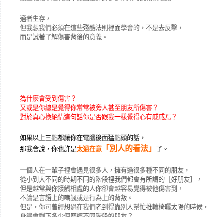
適者生存，
但我想我們必須在這些殘酷法則裡面學會的，不是去反擊，
而是試著了解傷害背後的意義。
為什麼會受到傷害？
又或是你總是覺得你常常被旁人甚至朋友所傷害？
對於真心換絕情這句話你是否跟我一樣覺得心有戚戚焉？
如果以上三點都讓你在電腦後面猛點頭的話，
「別人的看法」
那我會說，你也許是
太過在意
了。
一個人在一輩子裡會遇見很多人，擁有過很多種不同的朋友，
從小到大不同的時期不同的階段裡我們都會有所謂的［好朋友］，
但是越常與你接觸相處的人你卻會越容易覺得被他傷害到，
不論是言語上的嘲諷或是行為上的背叛。
但是，你可曾經想過在我們老到得靠別人幫忙推輪椅曬太陽的時候，
身邊會剩下多少個歷經不同階段的朋友？