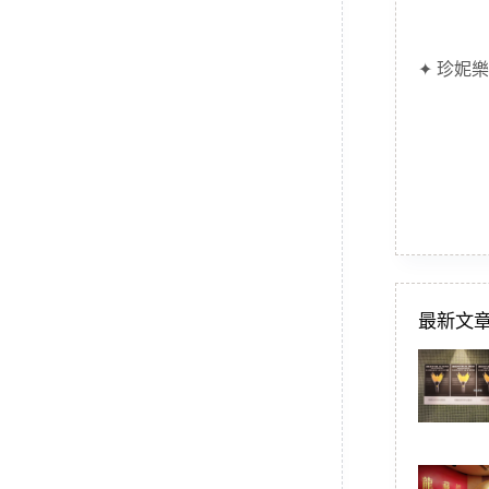
✦ 珍妮樂
最新文