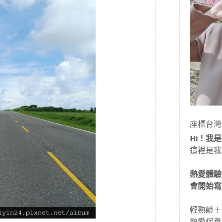
座標台灣
Hi！我是J
這裡是我
熱愛體驗
會開始寫
輕熟齡＋
熱愛保養