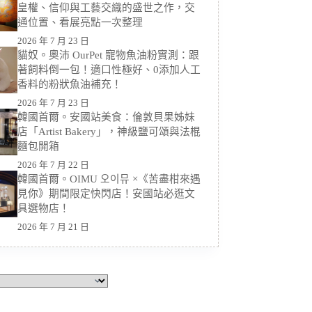
皇權、信仰與工藝交織的盛世之作，交
通位置、看展亮點一次整理
2026 年 7 月 23 日
貓奴。奧沛 OurPet 寵物魚油粉實測：跟
著飼料倒一包！適口性極好、0添加人工
香料的粉狀魚油補充！
2026 年 7 月 23 日
韓國首爾。安國站美食：倫敦貝果姊妹
店「Artist Bakery」，神級鹽可頌與法棍
麵包開箱
2026 年 7 月 22 日
韓國首爾。OIMU 오이뮤 ×《苦盡柑來遇
見你》期間限定快閃店！安國站必逛文
具選物店！
2026 年 7 月 21 日