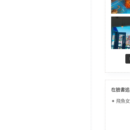
在臉書追
✦ 飛魚女