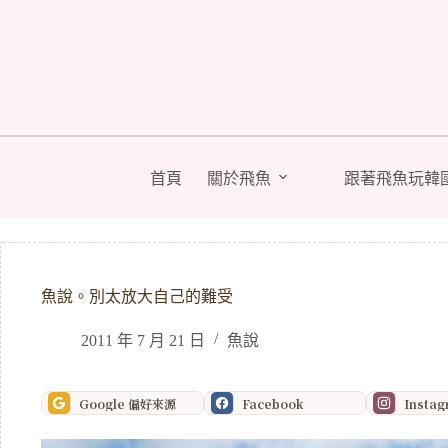
跳
至
主
要
內
容
首頁
關於飛魚
跟著飛魚玩韓
魚說。別太放大自己的難受
2011 年 7 月 21 日
魚說
Google 偏好來源
Facebook
Insta