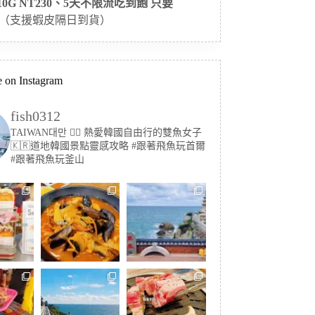
 10G NT230、5天不限流吃到飽 只要
（支援蝦皮隔日到貨）
 on Instagram
fish0312
TAIWAN대만 🏳️‍🌈 熱愛韓國自由行的雙魚女子
🇰🇷道地韓國景點靈感攻略
#跟著飛魚玩首爾
#跟著飛魚玩釜山