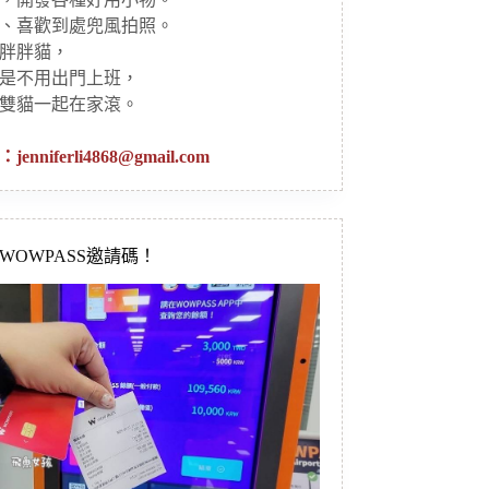
、喜歡到處兜風拍照。
胖胖貓，
是不用出門上班，
雙貓一起在家滾。
：
jenniferli4868@gmail.com
新WOWPASS邀請碼！