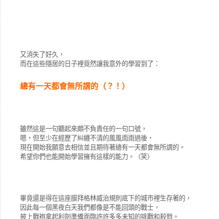
又消失了好久，
而在這些隱居的日子裡竟然讓我意外的學習到了：
總有一天都會無所謂的（？！）
雖然這是一句聽起來頗不負責任的一句口號，
嗯，但至少在經歷了糾纏不清的風風雨雨過後，
現在開始我願意去相信並且期待著總有一天都會無所謂的。
希望你們也能開始學習擁有這樣的能力。（笑）
畢竟還是得在這座膜拜格林威治規則底下的城市裡生存著的，
因此每一個黑夜白天我們都像是不能回頭的戰士，
披上戰袍拿起利劍準備面臨許許多多未知的挑戰和殺戮。