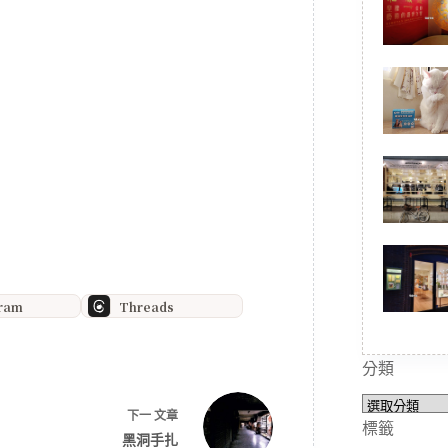
gram
Threads
分類
分
下一
文章
類
標籤
黑洞手扎