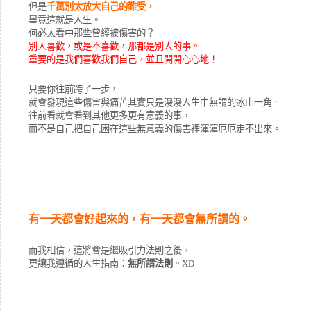
但是
千萬別太放大自己的難受，
畢竟這就是人生。
何必太看中那些曾經被傷害的？
別人喜歡，或是不喜歡，那都是別人的事。
重要的是我們喜歡我們自己，並且開開心心地！
只要你往前跨了一步，
就會發現這些傷害與痛苦其實只是漫漫人生中無謂的冰山一角。
往前看就會看到其他更多更有意義的事，
而不是自己把自己困在這些無意義的傷害裡渾渾厄厄走不出來。
有一天都會好起來的，有一天都會無所謂的。
而我相信，這將會是繼吸引力法則之後，
更讓我遵循的人生指南：
無所謂法則
。XD