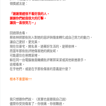
領獎感言是：
「謝謝曾經很不看好我的人，
謝謝你們給我很大的打擊，
讓我一直很努力。」
回過頭去看，
蔡依林把那些別人對她的惡評與傷害轉化成自己努力的動力，
讓自己更好，更完美。
現在住豪宅，開名車，過著好生活的，是蔡依林。
而當年那些批評她傷害她的網友呢，
可能還住在爸媽家裡，
躲在同一台電腦後面繼續批評著郭采潔或其他新進歌手。
這樣看來，
在乎他們，或是在乎那些傷害的意義是什麼？
根本不重要嘛!!!!
我只想跟你們說，（其實也是跟我自己說）
儘管你受到傷害了，你很痛，你很難過，