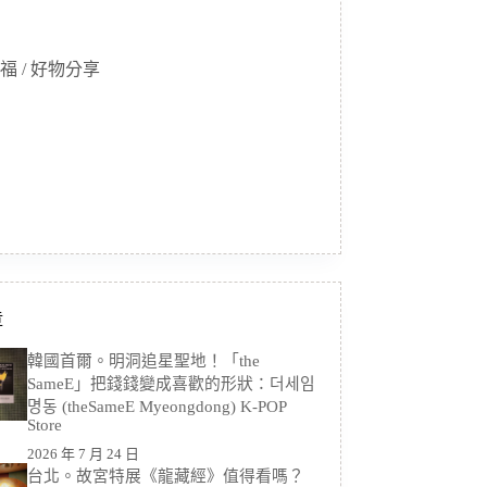
福 / 好物分享
章
韓國首爾。明洞追星聖地！「the
SameE」把錢錢變成喜歡的形狀：더세임
명동 (theSameE Myeongdong) K-POP
Store
2026 年 7 月 24 日
台北。故宮特展《龍藏經》值得看嗎？