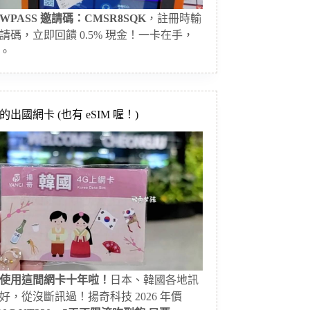
WPASS 邀請碼：CMSR8SQK
，註冊時輸
請碼，立即回饋 0.5% 現金！一卡在手，
。
出國網卡 (也有 eSIM 喔！)
使用這間網卡十年啦！
日本、韓國各地訊
好，從沒斷訊過！揚奇科技 2026 年價