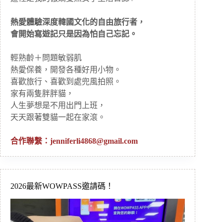
熱愛體驗深度韓國文化的自由旅行者，
會開始寫遊記只是因為怕自己忘記。
輕熟齡＋問題敏弱肌
熱愛保養，開發各種好用小物。
喜歡旅行、喜歡到處兜風拍照。
家有兩隻胖胖貓，
人生夢想是不用出門上班，
天天跟著雙貓一起在家滾。
合作聯繫：
jenniferli4868@gmail.com
2026最新WOWPASS邀請碼！