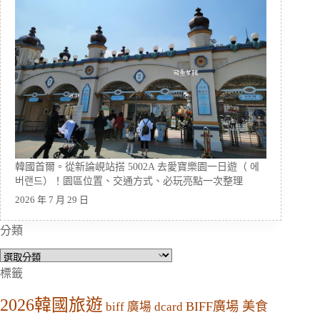
韓國首爾。從新論峴站搭 5002A 去愛寶樂園一日遊（ 에
버랜드）！園區位置、交通方式、必玩亮點一次整理
2026 年 7 月 29 日
分類
分
類
標籤
2026韓國旅遊
BIFF廣場 美食
biff 廣場 dcard