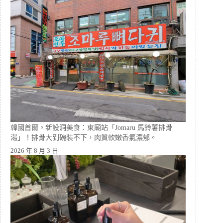
韓國首爾。新設洞美食：東廟站「Jomaru 馬鈴薯排骨
湯」！排骨大到碗裝不下，肉質軟嫩香氣濃郁。
2026 年 8 月 3 日