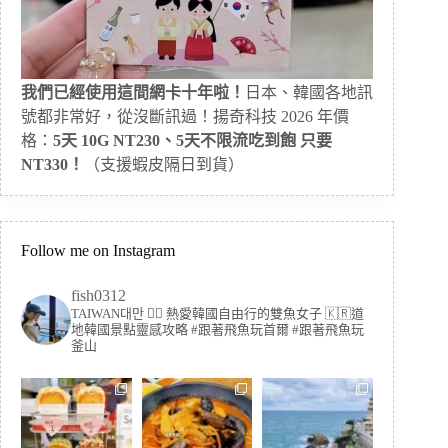
我們已經使用這間網卡十年啦！
日本、韓國各地訊
號都非常好，從沒斷訊過！揚奇科技 2026 年價
格：
5天 10G NT230、5天不限流吃到飽 只要
NT330！
（支援蝦皮隔日到貨）
Follow me on Instagram
fish0312
TAIWAN대만 🏳️‍🌈 熱愛韓國自由行的雙魚女子
🇰🇷道
地韓國景點靈感攻略
#跟著飛魚玩首爾 #跟著飛魚玩
釜山