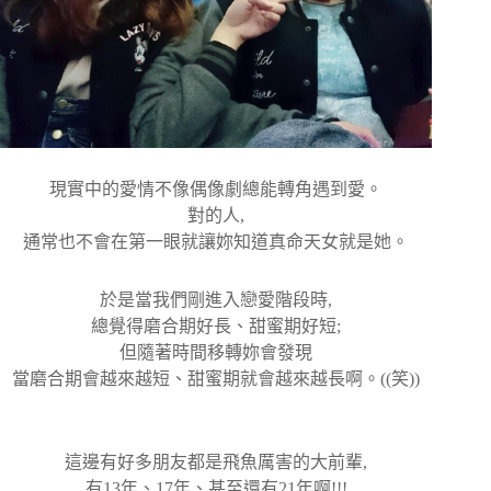
現實中的愛情不像偶像劇總能轉角遇到愛。
對的人,
通常也不會在第一眼就讓妳知道真命天女就是她。
於是當我們剛進入戀愛階段時,
總覺得磨合期好長、甜蜜期好短;
但隨著時間移轉妳會發現
當磨合期會越來越短、甜蜜期就會越來越長啊。((笑))
這邊有好多朋友都是飛魚厲害的大前輩,
有13年、17年、甚至還有21年啊!!!