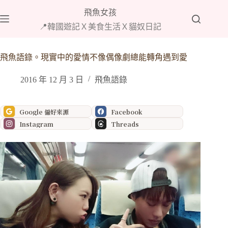
跳
飛魚女孩
至
📍韓國遊記Ｘ美食生活Ｘ貓奴日記
主
要
內
飛魚語錄。現實中的愛情不像偶像劇總能轉角遇到愛
容
2016 年 12 月 3 日
飛魚語錄
Google 偏好來源
Facebook
Instagram
Threads