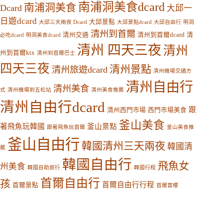
南浦洞美食dcard
南浦洞美食
Dcard
大邱一
日遊dcard
大邱景點
大邱三天兩夜 Dcard
大邱景點dcard
大邱自由行
明洞
清州到首爾
清州交通
清州到首爾dcard
清
必吃dcard
明洞美食dcard
清州 四天三夜
清州
州到首爾ktx
清州到首爾巴士
四天三夜
清州景點
清州旅遊dcard
清州機場交通方
清州自由行
清州美食
式
清州機場到五松站
清州美食推薦
清州自由行dcard
跟
清州西門市場
西門市場美食
釜山美食
著飛魚玩韓國
釜山景點
跟著飛魚玩首爾
釜山美食推
釜山自由行
韓國清州三天兩夜
韓國清
薦
韓國自由行
飛魚女
州美食
韓國自助旅行
韓國行程
首爾自由行
孩
首爾自由行行程
首爾景點
首爾賞櫻