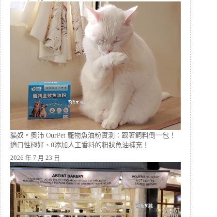
貓奴。奧沛 OurPet 寵物魚油粉實測：跟著飼料倒一包！
適口性極好、0添加人工香料的粉狀魚油補充！
2026 年 7 月 23 日