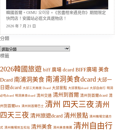
韓國首爾。OIMU 오이뮤 ×《苦盡柑來遇見你》期間限定
快閃店！安國站必逛文具選物店！
2026 年 7 月 21 日
分類
分
類
標籤
2026韓國旅遊
BIFF廣場 美食
biff 廣場 dcard
南浦洞美食dcard
南浦洞美食
Dcard
大邱一
日遊dcard
大邱景點
大邱三天兩夜 Dcard
大邱景點dcard
大邱自由行
明洞
清州到首爾
清州交通
清州到首爾dcard
清
必吃dcard
明洞美食dcard
清州 四天三夜
清州
州到首爾ktx
清州到首爾巴士
四天三夜
清州景點
清州旅遊dcard
清州機場交通方
清州自由行
清州美食
式
清州機場到五松站
清州美食推薦