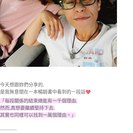
今天想跟妳們分享的,
是我無意間在ㄧ本暢銷書中看到的ㄧ段話
「每段關係的結束總能有一千個理由,
然而,真想要繼續堅持下去,
其實也同樣可以找到一萬個理由。」
———–