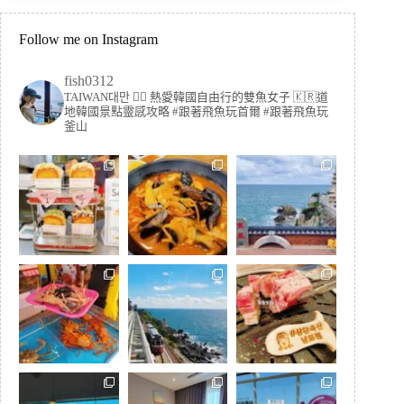
Follow me on Instagram
fish0312
TAIWAN대만 🏳️‍🌈 熱愛韓國自由行的雙魚女子
🇰🇷道
地韓國景點靈感攻略
#跟著飛魚玩首爾 #跟著飛魚玩
釜山