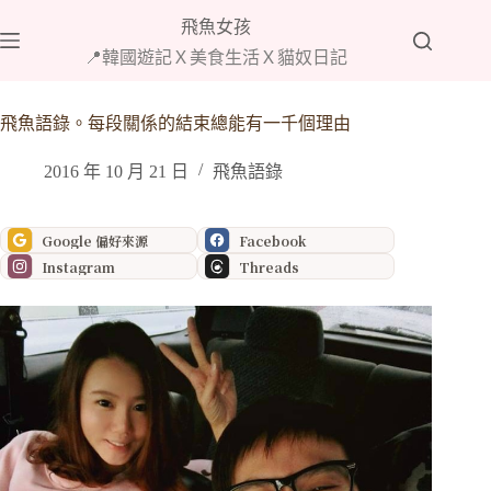
跳
飛魚女孩
至
📍韓國遊記Ｘ美食生活Ｘ貓奴日記
主
要
內
飛魚語錄。每段關係的結束總能有一千個理由
容
2016 年 10 月 21 日
飛魚語錄
Google 偏好來源
Facebook
Instagram
Threads