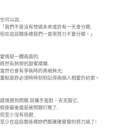
也可以說,
「我們不是沒有想過未來或許有一天會分開,
但在這段關係裡我們一直很努力不要分開。」
愛情是一體兩面的,
既然有熱戀的甜蜜燦爛,
當然也會有爭執時的黑暗無光;
重點是妳必須時時刻刻記得兩個人相愛的初衷。
感情遇到問題,就攜手面對、去克服它,
假使最後還是被問題打敗了,
但至少沒有逃避,
至少在這段關係裡妳們都確確實實的努力過了!