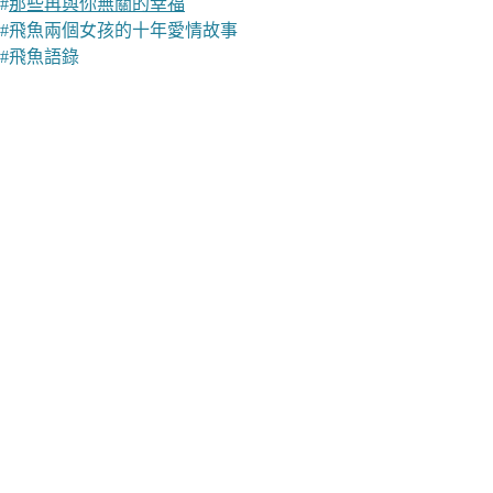
#
那些再與你無關的幸福
#
飛魚兩個女孩的十年愛情故事
#
飛魚語錄