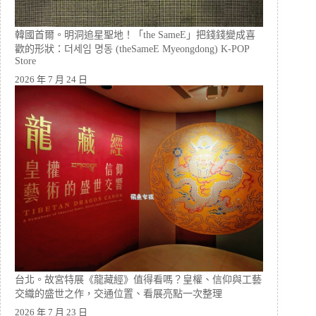
韓國首爾。明洞追星聖地！「the SameE」把錢錢變成喜
歡的形狀：더세임 명동 (theSameE Myeongdong) K-POP
Store
2026 年 7 月 24 日
台北。故宮特展《龍藏經》值得看嗎？皇權、信仰與工藝
交織的盛世之作，交通位置、看展亮點一次整理
2026 年 7 月 23 日