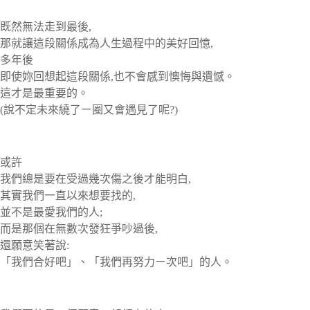
既然無法走到最後,
那就讓這段關係成為人生過程中的美好回憶,
多年後
即使妳回想起這段關係,也不會感到懊悔與遺憾。
這才是最重要的。
(說不定未來繞了ㄧ圈又會遇見了呢?)
或許
我們總是要在受過幾次傷之後才能明白,
其實我們一直以來想要找的,
並不是最愛我們的人;
而是那個在無數次發狂爭吵過後,
還願意笑著說:
「我們合好吧」、「我們再努力ㄧ次吧」的人。