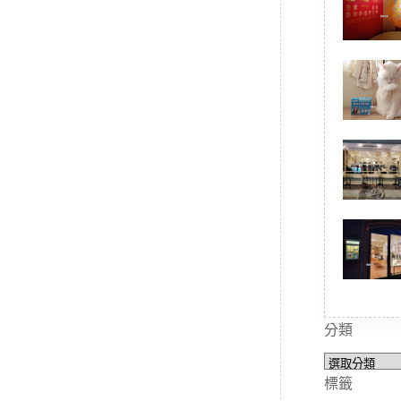
分類
分
類
標籤