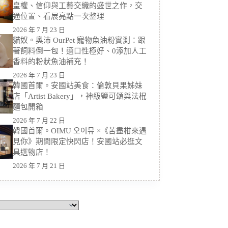
皇權、信仰與工藝交織的盛世之作，交
通位置、看展亮點一次整理
2026 年 7 月 23 日
貓奴。奧沛 OurPet 寵物魚油粉實測：跟
著飼料倒一包！適口性極好、0添加人工
香料的粉狀魚油補充！
2026 年 7 月 23 日
韓國首爾。安國站美食：倫敦貝果姊妹
店「Artist Bakery」，神級鹽可頌與法棍
麵包開箱
2026 年 7 月 22 日
韓國首爾。OIMU 오이뮤 ×《苦盡柑來遇
見你》期間限定快閃店！安國站必逛文
具選物店！
2026 年 7 月 21 日