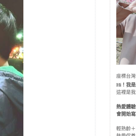
座標台灣
Hi！我是J
這裡是我
熱愛體驗
會開始寫
輕熟齡＋
熱愛保養