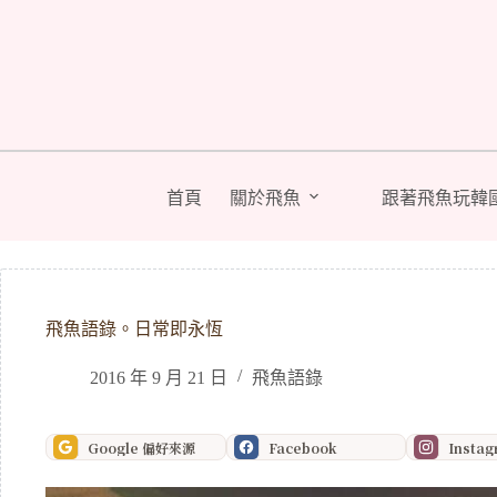
跳
至
主
要
內
容
首頁
關於飛魚
跟著飛魚玩韓
飛魚語錄。日常即永恆
2016 年 9 月 21 日
飛魚語錄
Google 偏好來源
Facebook
Insta