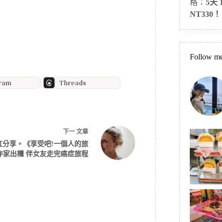
格：
5天
NT330！
Follow me
gram
Threads
下一
文章
虹分享。《享受吧!一個人的旅
作家出櫃 伴女友走完癌症旅程