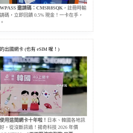
WPASS 邀請碼：CMSR8SQK
，註冊時輸
請碼，立即回饋 0.5% 現金！一卡在手，
。
出國網卡 (也有 eSIM 喔！)
使用這間網卡十年啦！
日本、韓國各地訊
好，從沒斷訊過！揚奇科技 2026 年價