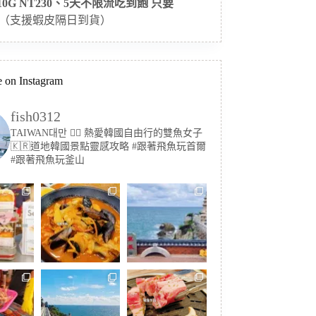
 10G NT230、5天不限流吃到飽 只要
（支援蝦皮隔日到貨）
 on Instagram
fish0312
TAIWAN대만 🏳️‍🌈 熱愛韓國自由行的雙魚女子
🇰🇷道地韓國景點靈感攻略
#跟著飛魚玩首爾
#跟著飛魚玩釜山