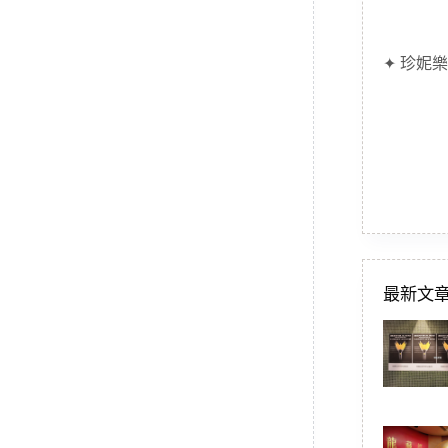
✦ 珍妮樂
最新文