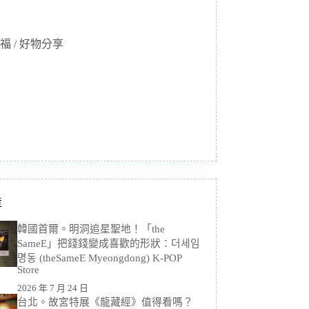
福 / 好物分享
章
韓國首爾。明洞追星聖地！「the
SameE」把錢錢變成喜歡的形狀：더세임
명동 (theSameE Myeongdong) K-POP
Store
2026 年 7 月 24 日
台北。故宮特展《龍藏經》值得看嗎？