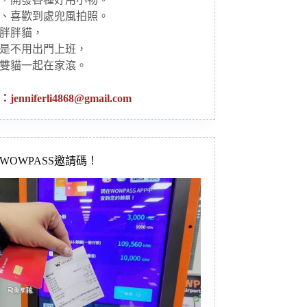
、喜歡到處兜風拍照。
胖胖貓，
是不用出門上班，
雙貓一起在家滾。
：
jenniferli4868@gmail.com
新WOWPASS邀請碼！