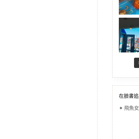
在臉書追
✦ 飛魚女