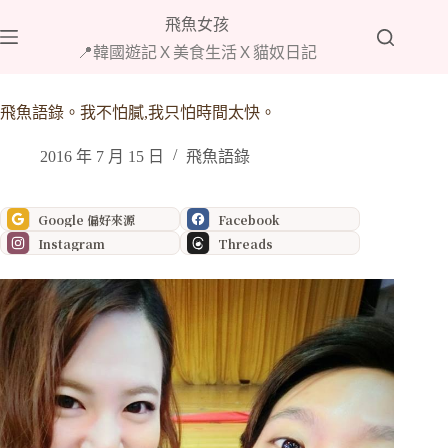
跳
飛魚女孩
至
📍韓國遊記Ｘ美食生活Ｘ貓奴日記
主
要
內
飛魚語錄。我不怕膩,我只怕時間太快。
容
2016 年 7 月 15 日
飛魚語錄
Google 偏好來源
Facebook
Instagram
Threads