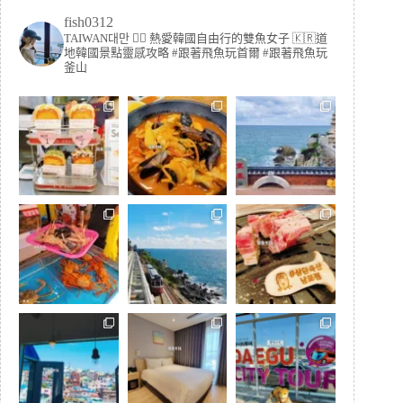
fish0312
TAIWAN대만 🏳️‍🌈 熱愛韓國自由行的雙魚女子
🇰🇷道
地韓國景點靈感攻略
#跟著飛魚玩首爾 #跟著飛魚玩
釜山