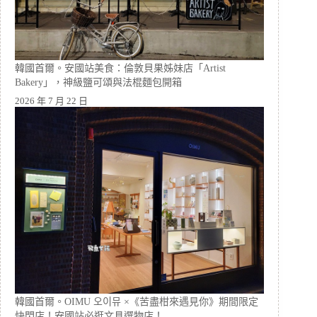
韓國首爾。安國站美食：倫敦貝果姊妹店「Artist
Bakery」，神級鹽可頌與法棍麵包開箱
2026 年 7 月 22 日
韓國首爾。OIMU 오이뮤 ×《苦盡柑來遇見你》期間限定
快閃店！安國站必逛文具選物店！