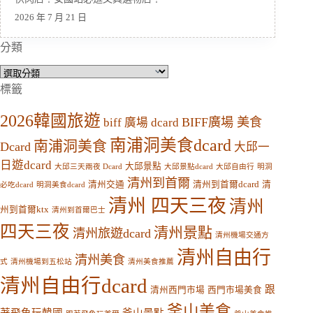
2026 年 7 月 21 日
分類
分
類
標籤
2026韓國旅遊
BIFF廣場 美食
biff 廣場 dcard
南浦洞美食dcard
南浦洞美食
Dcard
大邱一
日遊dcard
大邱景點
大邱三天兩夜 Dcard
大邱景點dcard
大邱自由行
明洞
清州到首爾
清州交通
清州到首爾dcard
清
必吃dcard
明洞美食dcard
清州 四天三夜
清州
州到首爾ktx
清州到首爾巴士
四天三夜
清州景點
清州旅遊dcard
清州機場交通方
清州自由行
清州美食
式
清州機場到五松站
清州美食推薦
清州自由行dcard
跟
清州西門市場
西門市場美食
釜山美食
著飛魚玩韓國
釜山景點