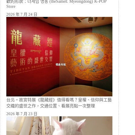
歡的形狀：더세임 명동 (theSameE Myeongdong) K-POP
Store
2026 年 7 月 24 日
台北。故宮特展《龍藏經》值得看嗎？皇權、信仰與工藝
交織的盛世之作，交通位置、看展亮點一次整理
2026 年 7 月 23 日