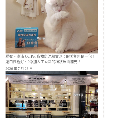
貓奴。奧沛 OurPet 寵物魚油粉實測：跟著飼料倒一包！
適口性極好、0添加人工香料的粉狀魚油補充！
2026 年 7 月 23 日