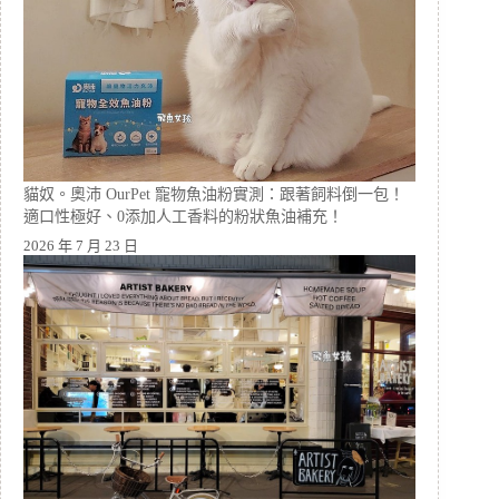
貓奴。奧沛 OurPet 寵物魚油粉實測：跟著飼料倒一包！
適口性極好、0添加人工香料的粉狀魚油補充！
2026 年 7 月 23 日