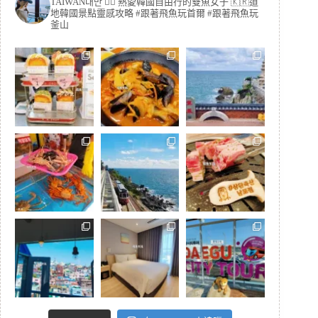
TAIWAN대만 🏳️‍🌈 熱愛韓國自由行的雙魚女子
🇰🇷道
地韓國景點靈感攻略
#跟著飛魚玩首爾 #跟著飛魚玩
釜山