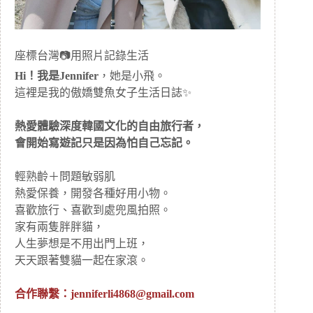
座標台灣📷用照片記錄生活
Hi！我是Jennifer
，她是小飛。
這裡是我的傲嬌雙魚女子生活日誌✨
熱愛體驗深度韓國文化的自由旅行者，
會開始寫遊記只是因為怕自己忘記。
輕熟齡＋問題敏弱肌
熱愛保養，開發各種好用小物。
喜歡旅行、喜歡到處兜風拍照。
家有兩隻胖胖貓，
人生夢想是不用出門上班，
天天跟著雙貓一起在家滾。
合作聯繫：
jenniferli4868@gmail.com