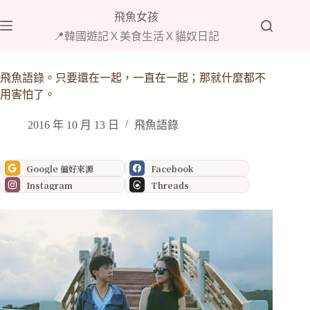
跳
飛魚女孩
至
📍韓國遊記Ｘ美食生活Ｘ貓奴日記
主
要
內
飛魚語錄。只要還在一起，一直在一起；那就什麼都不
容
用害怕了。
2016 年 10 月 13 日
飛魚語錄
Google 偏好來源
Facebook
Instagram
Threads