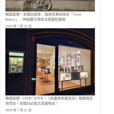
韓國首爾。安國站美食：倫敦貝果姊妹店「Artist
Bakery」，神級鹽可頌與法棍麵包開箱
2026 年 7 月 22 日
韓國首爾。OIMU 오이뮤 ×《苦盡柑來遇見你》期間限定
快閃店！安國站必逛文具選物店！
2026 年 7 月 21 日