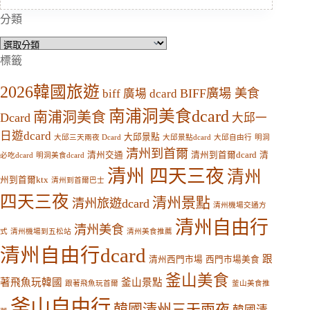
分類
分
類
標籤
2026韓國旅遊
BIFF廣場 美食
biff 廣場 dcard
南浦洞美食dcard
南浦洞美食
Dcard
大邱一
日遊dcard
大邱景點
大邱三天兩夜 Dcard
大邱景點dcard
大邱自由行
明洞
清州到首爾
清州交通
清州到首爾dcard
清
必吃dcard
明洞美食dcard
清州 四天三夜
清州
州到首爾ktx
清州到首爾巴士
四天三夜
清州景點
清州旅遊dcard
清州機場交通方
清州自由行
清州美食
式
清州機場到五松站
清州美食推薦
清州自由行dcard
跟
清州西門市場
西門市場美食
釜山美食
著飛魚玩韓國
釜山景點
跟著飛魚玩首爾
釜山美食推
釜山自由行
韓國清州三天兩夜