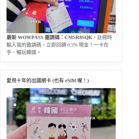
最新 WOWPASS 邀請碼：CMSR8SQK
，註冊時
輸入我的邀請碼，立即回饋 0.5% 現金！一卡在
手，暢玩韓國。
愛用十年的出國網卡 (也有 eSIM 喔！)