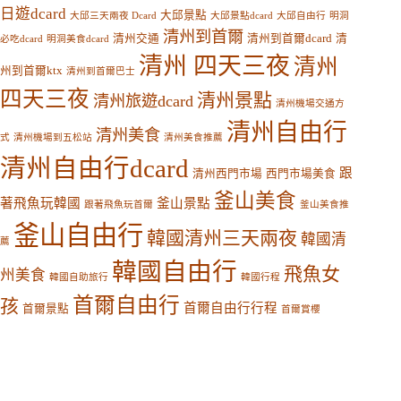
日遊dcard
大邱景點
大邱三天兩夜 Dcard
大邱景點dcard
大邱自由行
明洞
清州到首爾
清州交通
清州到首爾dcard
清
必吃dcard
明洞美食dcard
清州 四天三夜
清州
州到首爾ktx
清州到首爾巴士
四天三夜
清州景點
清州旅遊dcard
清州機場交通方
清州自由行
清州美食
式
清州機場到五松站
清州美食推薦
清州自由行dcard
跟
清州西門市場
西門市場美食
釜山美食
著飛魚玩韓國
釜山景點
跟著飛魚玩首爾
釜山美食推
釜山自由行
韓國清州三天兩夜
韓國清
薦
韓國自由行
飛魚女
州美食
韓國自助旅行
韓國行程
首爾自由行
孩
首爾自由行行程
首爾景點
首爾賞櫻