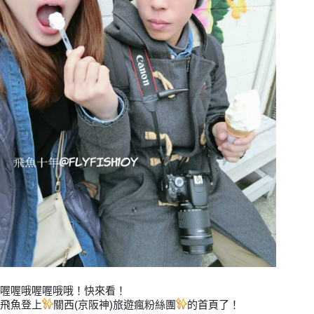
喔喔哦喔喔哦哦！快來看！
飛魚登上
✨
關西(京阪神)旅遊瘋粉絲團
✨
的首頁了！