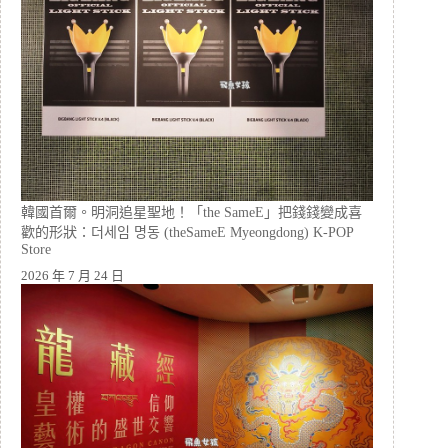
韓國首爾。明洞追星聖地！「the SameE」把錢錢變成喜
歡的形狀：더세임 명동 (theSameE Myeongdong) K-POP
Store
2026 年 7 月 24 日