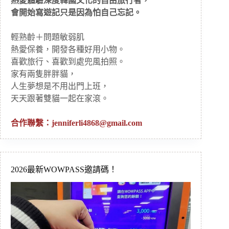
熱愛體驗深度韓國文化的自由旅行者，
會開始寫遊記只是因為怕自己忘記。
輕熟齡＋問題敏弱肌
熱愛保養，開發各種好用小物。
喜歡旅行、喜歡到處兜風拍照。
家有兩隻胖胖貓，
人生夢想是不用出門上班，
天天跟著雙貓一起在家滾。
合作聯繫：
jenniferli4868@gmail.com
2026最新WOWPASS邀請碼！