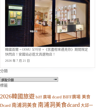
韓國首爾。OIMU 오이뮤 ×《苦盡柑來遇見你》期間限定
快閃店！安國站必逛文具選物店！
2026 年 7 月 21 日
分類
分
類
標籤
2026韓國旅遊
BIFF廣場 美食
biff 廣場 dcard
南浦洞美食dcard
南浦洞美食
Dcard
大邱一