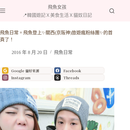
跳
飛魚女孩
至
📍韓國遊記Ｘ美食生活Ｘ貓奴日記
主
要
內
飛魚日常。飛魚登上✨關西(京阪神)旅遊瘋粉絲團✨的首
容
頁了！
2016 年 8 月 20 日
飛魚日常
Google 偏好來源
Facebook
Instagram
Threads