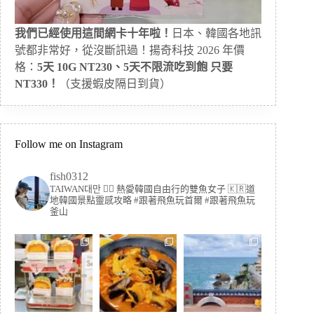
我們已經使用這間網卡十年啦！
日本、韓國各地訊
號都非常好，從沒斷訊過！揚奇科技 2026 年價
格：
5天 10G NT230、5天不限流吃到飽 只要
NT330！
（支援蝦皮隔日到貨）
Follow me on Instagram
fish0312
TAIWAN대만 🏳️‍🌈 熱愛韓國自由行的雙魚女子
🇰🇷道
地韓國景點靈感攻略
#跟著飛魚玩首爾 #跟著飛魚玩
釜山