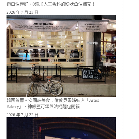
適口性極好、0添加人工香料的粉狀魚油補充！
2026 年 7 月 23 日
韓國首爾。安國站美食：倫敦貝果姊妹店「Artist
Bakery」，神級鹽可頌與法棍麵包開箱
2026 年 7 月 22 日