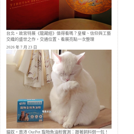
台北。故宮特展《龍藏經》值得看嗎？皇權、信仰與工藝
交織的盛世之作，交通位置、看展亮點一次整理
2026 年 7 月 23 日
貓奴。奧沛 OurPet 寵物魚油粉實測：跟著飼料倒一包！