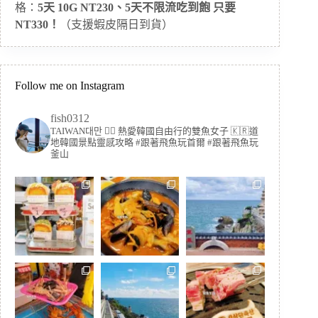
格：
5天 10G NT230、5天不限流吃到飽 只要
NT330！
（支援蝦皮隔日到貨）
Follow me on Instagram
fish0312
TAIWAN대만 🏳️‍🌈 熱愛韓國自由行的雙魚女子
🇰🇷道
地韓國景點靈感攻略
#跟著飛魚玩首爾 #跟著飛魚玩
釜山