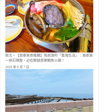
新北。【貢寮美食推薦】馬崗漁村「靠海生活」：海景第
一排石頭屋，必吃鮮甜貢寮鮑魚火鍋！
2026 年 8 月 7 日