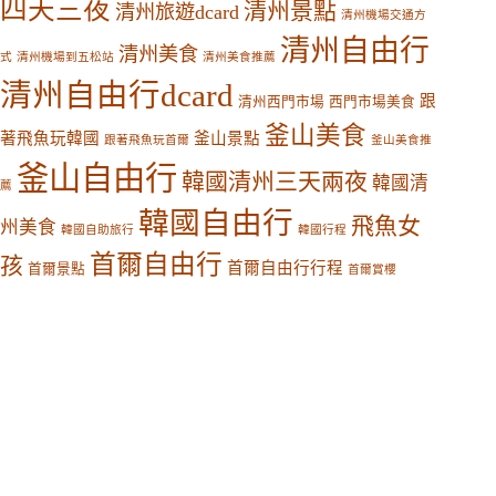
四天三夜
清州景點
清州旅遊dcard
清州機場交通方
清州自由行
清州美食
式
清州機場到五松站
清州美食推薦
清州自由行dcard
跟
清州西門市場
西門市場美食
釜山美食
著飛魚玩韓國
釜山景點
跟著飛魚玩首爾
釜山美食推
釜山自由行
韓國清州三天兩夜
韓國清
薦
韓國自由行
飛魚女
州美食
韓國自助旅行
韓國行程
首爾自由行
孩
首爾自由行行程
首爾景點
首爾賞櫻