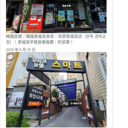
韓國首爾。韓國景福宮美食：本粥景福宮店（본죽 경복궁
점）！景福宮早餐營養推薦，附菜單！
2026 年 8 月 10 日