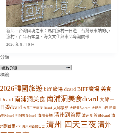
新北。台灣國境之東：馬岡漁村一日遊！台灣最東端的小
漁村，百年石頭屋、海女文化與東北角潮間帶。
2026 年 8 月 6 日
分類
分
類
標籤
2026韓國旅遊
BIFF廣場 美食
biff 廣場 dcard
南浦洞美食dcard
南浦洞美食
Dcard
大邱一
日遊dcard
大邱景點
大邱三天兩夜 Dcard
大邱景點dcard
大邱自由行
明洞
清州到首爾
清州交通
清州到首爾dcard
清
必吃dcard
明洞美食dcard
清州 四天三夜
清州
州到首爾ktx
清州到首爾巴士