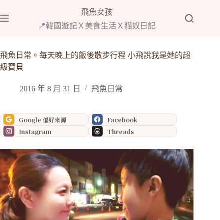
跳
飛魚女孩
至
📍韓國遊記Ｘ美食生活Ｘ貓奴日記
主
要
內
飛魚日常。每天晚上的飯後散步行程 小飛說我是她的超
容
級寶貝
2016 年 8 月 31 日
飛魚日常
Google 偏好來源
Facebook
Instagram
Threads