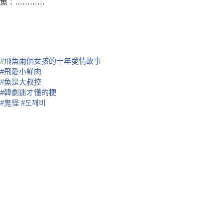
魚：…………
#
飛魚兩個女孩的十年愛情故事
#
飛愛小鮮肉
#
魚是大叔控
#
韓劇迷才懂的梗
#
鬼怪
#
도깨비