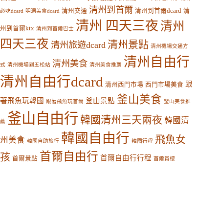
清州到首爾
清州交通
清州到首爾dcard
清
必吃dcard
明洞美食dcard
清州 四天三夜
清州
州到首爾ktx
清州到首爾巴士
四天三夜
清州景點
清州旅遊dcard
清州機場交通方
清州自由行
清州美食
式
清州機場到五松站
清州美食推薦
清州自由行dcard
跟
清州西門市場
西門市場美食
釜山美食
著飛魚玩韓國
釜山景點
跟著飛魚玩首爾
釜山美食推
釜山自由行
韓國清州三天兩夜
韓國清
薦
韓國自由行
飛魚女
州美食
韓國自助旅行
韓國行程
首爾自由行
孩
首爾自由行行程
首爾景點
首爾賞櫻