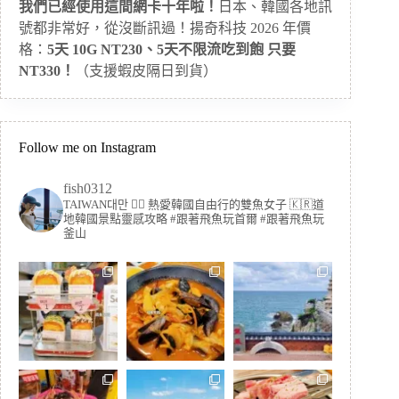
我們已經使用這間網卡十年啦！
日本、韓國各地訊
號都非常好，從沒斷訊過！揚奇科技 2026 年價
格：
5天 10G NT230、5天不限流吃到飽 只要
NT330！
（支援蝦皮隔日到貨）
Follow me on Instagram
fish0312
TAIWAN대만 🏳️‍🌈 熱愛韓國自由行的雙魚女子
🇰🇷道
地韓國景點靈感攻略
#跟著飛魚玩首爾 #跟著飛魚玩
釜山