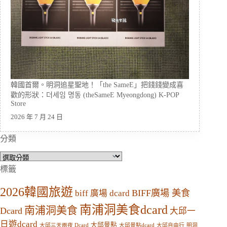
韓國首爾。明洞追星聖地！「the SameE」把錢錢變成喜
歡的形狀：더세임 명동 (theSameE Myeongdong) K-POP
Store
2026 年 7 月 24 日
分類
分
類
標籤
2026韓國旅遊
BIFF廣場 美食
biff 廣場 dcard
南浦洞美食dcard
南浦洞美食
Dcard
大邱一
日遊dcard
大邱景點
大邱三天兩夜 Dcard
大邱景點dcard
大邱自由行
明洞