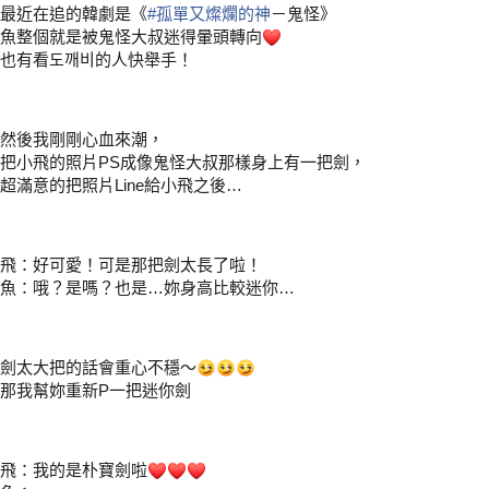
最近在追的韓劇是《
#
孤單又燦爛的神
－鬼怪》
魚整個就是被鬼怪大叔迷得暈頭轉向
❤
也有看도깨비的人快舉手！
然後我剛剛心血來潮，
把小飛的照片PS成像鬼怪大叔那樣身上有一把劍，
超滿意的把照片Line給小飛之後…
飛：好可愛！可是那把劍太長了啦！
魚：哦？是嗎？也是…妳身高比較迷你…
劍太大把的話會重心不穩～
😏
😏
😏
那我幫妳重新P一把迷你劍
飛：我的是朴寶劍啦
❤
❤
❤