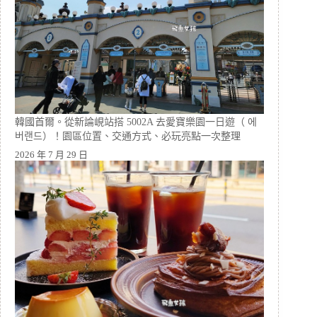
韓國首爾。從新論峴站搭 5002A 去愛寶樂園一日遊（ 에
버랜드）！園區位置、交通方式、必玩亮點一次整理
2026 年 7 月 29 日