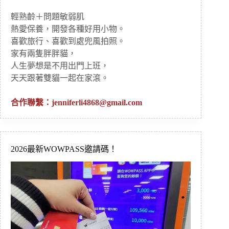
輕熟齡＋問題敏弱肌
熱愛保養，開發各種好用小物。
喜歡旅行、喜歡到處兜風拍照。
家有兩隻胖胖貓，
人生夢想是不用出門上班，
天天跟著雙貓一起在家滾。
合作聯繫：
jenniferli4868@gmail.com
2026最新WOWPASS邀請碼！