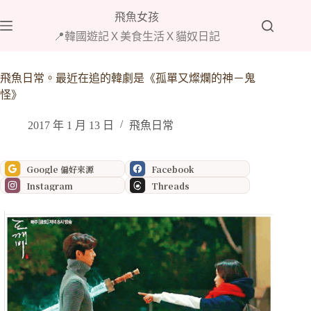
跳
飛魚女孩
至
📍韓國遊記Ｘ美食生活Ｘ貓奴日記
主
要
內
飛魚日常。最近在追的韓劇是《孤單又燦爛的神－鬼
容
怪》
2017 年 1 月 13 日
飛魚日常
Google 偏好來源
Facebook
Instagram
Threads