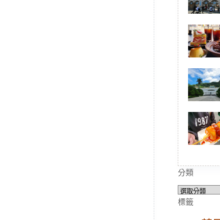
分類
分
類
標籤