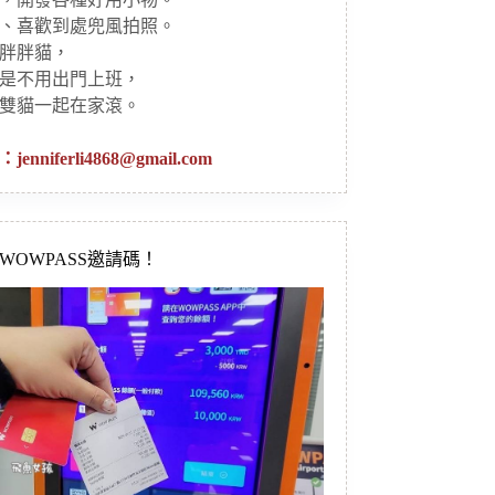
、喜歡到處兜風拍照。
胖胖貓，
是不用出門上班，
雙貓一起在家滾。
：
jenniferli4868@gmail.com
新WOWPASS邀請碼！