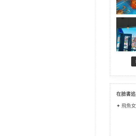
在臉書追
✦ 飛魚女