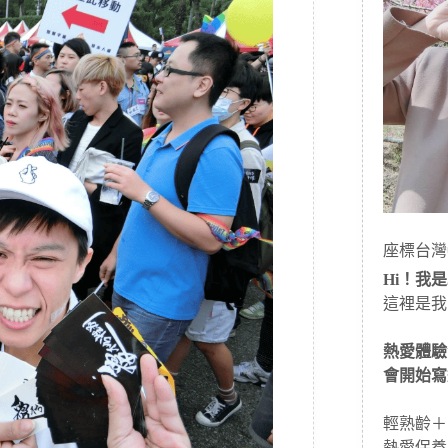
座標台灣
Hi！我是J
這裡是我
熱愛體驗
會開始寫
輕熟齡＋
熱愛保養