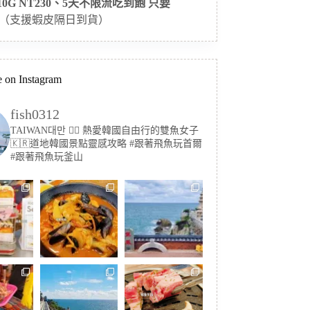
 10G NT230、5天不限流吃到飽 只要
（支援蝦皮隔日到貨）
 on Instagram
fish0312
TAIWAN대만 🏳️‍🌈 熱愛韓國自由行的雙魚女子
🇰🇷道地韓國景點靈感攻略
#跟著飛魚玩首爾
#跟著飛魚玩釜山