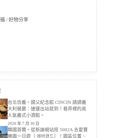
福 / 好物分享
章
台北信義。國父紀念館 CINCIN 請請義
大利餐廳：捷運出站就到！巷弄裡的高
人氣義式小酒館。
2026 年 7 月 30 日
韓國首爾。從新論峴站搭 5002A 去愛寶
樂園一日遊（ 에버랜드）！園區位置、