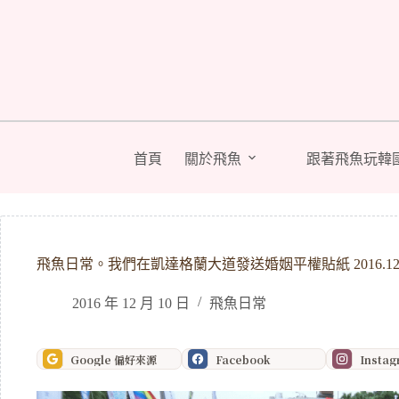
跳
至
主
要
內
容
首頁
關於飛魚
跟著飛魚玩韓
飛魚日常。我們在凱達格蘭大道發送婚姻平權貼紙 2016.12
2016 年 12 月 10 日
飛魚日常
Google 偏好來源
Facebook
Insta