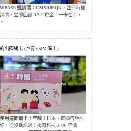
WPASS 邀請碼：CMSR8SQK
，註冊時輸
請碼，立即回饋 0.5% 現金！一卡在手，
。
出國網卡 (也有 eSIM 喔！)
使用這間網卡十年啦！
日本、韓國各地訊
好，從沒斷訊過！揚奇科技 2026 年價