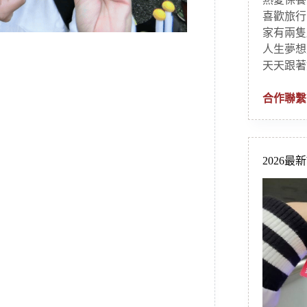
喜歡旅行
家有兩隻
人生夢想
天天跟著
合作聯繫
2026最