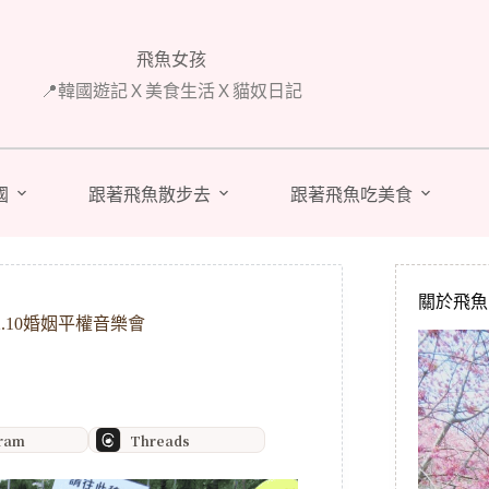
飛魚女孩
📍韓國遊記Ｘ美食生活Ｘ貓奴日記
國
跟著飛魚散步去
跟著飛魚吃美食
關於飛魚 A
.10婚姻平權音樂會
gram
Threads