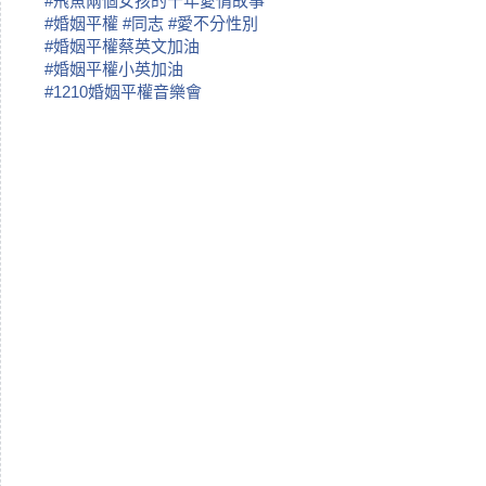
#
飛魚兩個女孩的十年愛情故事
#
婚姻平權
#
同志
#
愛不分性別
#
婚姻平權蔡英文加油
#
婚姻平權小英加油
#
1210婚姻平權音樂會