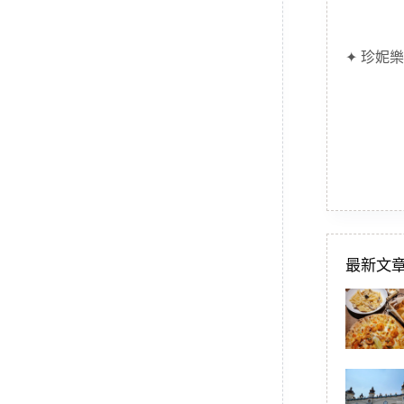
✦ 珍妮樂
最新文