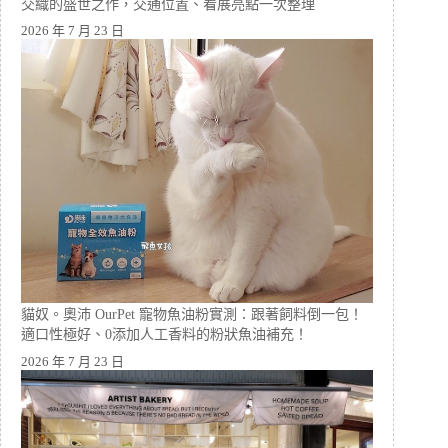
交織的盛世之作，交通位置、看展亮點一次整理
2026 年 7 月 23 日
貓奴。奧沛 OurPet 寵物魚油粉實測：跟著飼料倒一包！
適口性極好、0添加人工香料的粉狀魚油補充！
2026 年 7 月 23 日