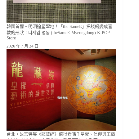
韓國首爾。明洞追星聖地！「the SameE」把錢錢變成喜
歡的形狀：더세임 명동 (theSameE Myeongdong) K-POP
Store
2026 年 7 月 24 日
台北。故宮特展《龍藏經》值得看嗎？皇權、信仰與工藝