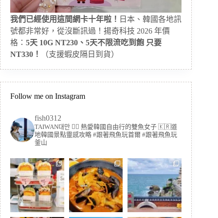
我們已經使用這間網卡十年啦！
日本、韓國各地訊
號都非常好，從沒斷訊過！揚奇科技 2026 年價
格：
5天 10G NT230、5天不限流吃到飽 只要
NT330！
（支援蝦皮隔日到貨）
Follow me on Instagram
fish0312
TAIWAN대만 🏳️‍🌈 熱愛韓國自由行的雙魚女子
🇰🇷道
地韓國景點靈感攻略
#跟著飛魚玩首爾 #跟著飛魚玩
釜山