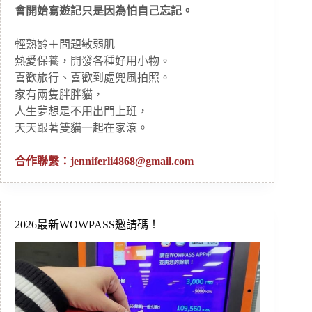
會開始寫遊記只是因為怕自己忘記。
輕熟齡＋問題敏弱肌
熱愛保養，開發各種好用小物。
喜歡旅行、喜歡到處兜風拍照。
家有兩隻胖胖貓，
人生夢想是不用出門上班，
天天跟著雙貓一起在家滾。
合作聯繫：
jenniferli4868@gmail.com
2026最新WOWPASS邀請碼！