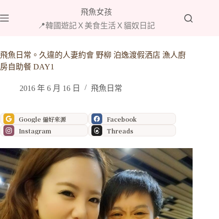
跳
飛魚女孩
至
📍韓國遊記Ｘ美食生活Ｘ貓奴日記
主
要
內
飛魚日常。久違的人妻約會 野柳 泊逸渡假洒店 漁人廚
容
房自助餐 DAY1
2016 年 6 月 16 日
飛魚日常
Google 偏好來源
Facebook
Instagram
Threads