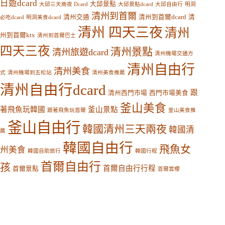
日遊dcard
大邱景點
大邱三天兩夜 Dcard
大邱景點dcard
大邱自由行
明洞
清州到首爾
清州交通
清州到首爾dcard
清
必吃dcard
明洞美食dcard
清州 四天三夜
清州
州到首爾ktx
清州到首爾巴士
四天三夜
清州景點
清州旅遊dcard
清州機場交通方
清州自由行
清州美食
式
清州機場到五松站
清州美食推薦
清州自由行dcard
跟
清州西門市場
西門市場美食
釜山美食
著飛魚玩韓國
釜山景點
跟著飛魚玩首爾
釜山美食推
釜山自由行
韓國清州三天兩夜
韓國清
薦
韓國自由行
飛魚女
州美食
韓國自助旅行
韓國行程
首爾自由行
孩
首爾自由行行程
首爾景點
首爾賞櫻