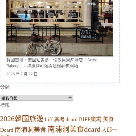
韓國首爾。安國站美食：倫敦貝果姊妹店「Artist
Bakery」，神級鹽可頌與法棍麵包開箱
2026 年 7 月 22 日
分類
分
類
標籤
2026韓國旅遊
BIFF廣場 美食
biff 廣場 dcard
南浦洞美食dcard
南浦洞美食
Dcard
大邱一