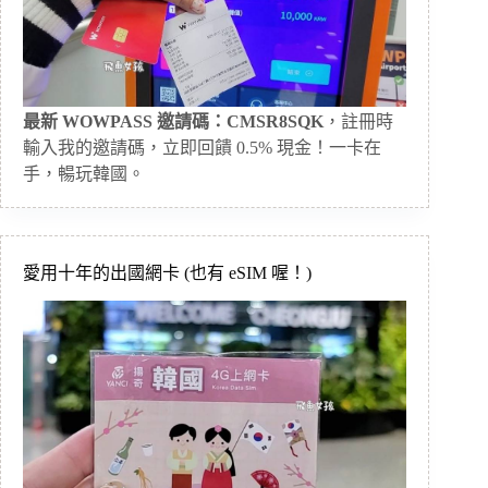
最新 WOWPASS 邀請碼：CMSR8SQK
，註冊時
輸入我的邀請碼，立即回饋 0.5% 現金！一卡在
手，暢玩韓國。
愛用十年的出國網卡 (也有 eSIM 喔！)