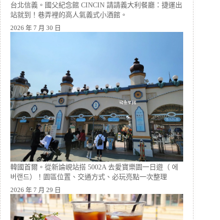
台北信義。國父紀念館 CINCIN 請請義大利餐廳：捷運出
站就到！巷弄裡的高人氣義式小酒館。
2026 年 7 月 30 日
韓國首爾。從新論峴站搭 5002A 去愛寶樂園一日遊（ 에
버랜드）！園區位置、交通方式、必玩亮點一次整理
2026 年 7 月 29 日