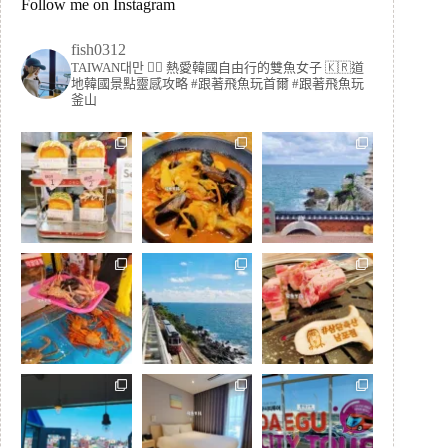
Follow me on Instagram
fish0312
TAIWAN대만 🏳️‍🌈 熱愛韓國自由行的雙魚女子
🇰🇷道
地韓國景點靈感攻略
#跟著飛魚玩首爾 #跟著飛魚玩
釜山