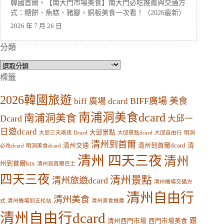
韓國首爾。【南大門市場美食】南大門必吃推薦與交通方
式：糖餅、魚糕、豬腳，銅板美食一次看！（2026最新）
2026 年 7 月 26 日
分類
分
類
標籤
2026韓國旅遊
BIFF廣場 美食
biff 廣場 dcard
南浦洞美食dcard
南浦洞美食
Dcard
大邱一
日遊dcard
大邱景點
大邱三天兩夜 Dcard
大邱景點dcard
大邱自由行
明洞
清州到首爾
清州交通
清州到首爾dcard
清
必吃dcard
明洞美食dcard
清州 四天三夜
清州
州到首爾ktx
清州到首爾巴士
四天三夜
清州景點
清州旅遊dcard
清州機場交通方
清州自由行
清州美食
式
清州機場到五松站
清州美食推薦
清州自由行dcard
跟
清州西門市場
西門市場美食