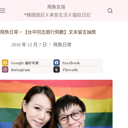
跳
飛魚女孩
至
📍韓國遊記Ｘ美食生活Ｘ貓奴日記
主
要
內
飛魚日常。【台中同志遊行倒數】文末留言抽獎
容
2016 年 12 月 7 日
飛魚日常
Google 偏好來源
Facebook
Instagram
Threads