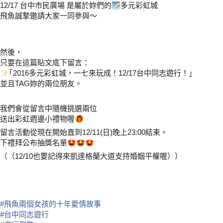
12/17 台中市民廣場 是屬於妳們的
多元彩虹城
🌈
飛魚誠摯邀請大家一同參與～
然後，
只要在這篇貼文底下留言：
｢2016多元彩虹城，一七來玩成！12/17台中同志遊行！｣
✨
並且TAG妳的兩位朋友。
我們會從留言中隨機挑選兩位
送出彩虹週邊小禮物喔
🎁
留言活動從現在開始直到12/11(日)晚上23:00結束。
下禮拜公布抽獎名單
😍
😍
😍
（（12/10也要記得來凱達格蘭大道支持婚姻平權喔））
#
飛魚兩個女孩的十年愛情故事
#
台中同志遊行