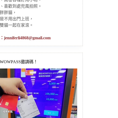
、喜歡到處兜風拍照。
胖胖貓，
是不用出門上班，
雙貓一起在家滾。
：
jenniferli4868@gmail.com
新WOWPASS邀請碼！