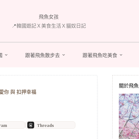
飛魚女孩
📍韓國遊記Ｘ美食生活Ｘ貓奴日記
國
跟著飛魚散步去
跟著飛魚吃美食
關於飛魚 A
你 與 扣押幸福
gram
Threads