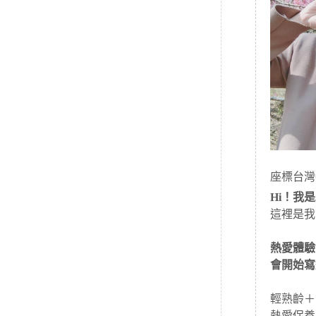
座標台灣
Hi！我是J
這裡是我
熱愛體驗
會開始寫
輕熟齡＋
熱愛保養