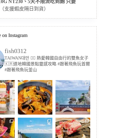
 10G NT230、5天不限流吃到飽 只要
（支援蝦皮隔日到貨）
 on Instagram
fish0312
TAIWAN대만 🏳️‍🌈 熱愛韓國自由行的雙魚女子
🇰🇷道地韓國景點靈感攻略
#跟著飛魚玩首爾
#跟著飛魚玩釜山