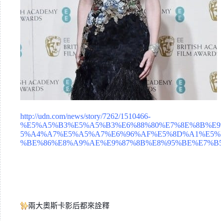
http://udn.com/news/story/7262/1510466-
%E5%A5%B3%E5%A5%B3%E6%88%80%E7%8E%8B%E9
5%A4%A7%E5%A5%A7%E6%96%AF%E5%8D%A1%E5%
%BE%86%E8%A9%AE%E9%87%8B%E8%95%BE%E7%B5
兩大奧斯卡影后都來詮釋
✨