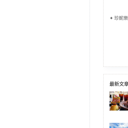
✦ 珍妮樂
最新文