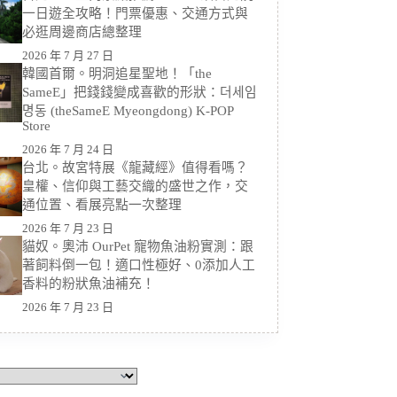
一日遊全攻略！門票優惠、交通方式與
必逛周邊商店總整理
2026 年 7 月 27 日
韓國首爾。明洞追星聖地！「the
SameE」把錢錢變成喜歡的形狀：더세임
명동 (theSameE Myeongdong) K-POP
Store
2026 年 7 月 24 日
台北。故宮特展《龍藏經》值得看嗎？
皇權、信仰與工藝交織的盛世之作，交
通位置、看展亮點一次整理
2026 年 7 月 23 日
貓奴。奧沛 OurPet 寵物魚油粉實測：跟
著飼料倒一包！適口性極好、0添加人工
香料的粉狀魚油補充！
2026 年 7 月 23 日