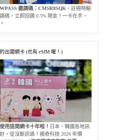
WPASS 邀請碼：CMSR8SQK
，註冊時輸
請碼，立即回饋 0.5% 現金！一卡在手，
。
出國網卡 (也有 eSIM 喔！)
使用這間網卡十年啦！
日本、韓國各地訊
好，從沒斷訊過！揚奇科技 2026 年價