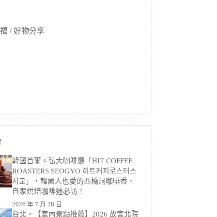
福 / 好物分享
章
韓國首爾。弘大咖啡廳「HIT COFFEE
ROASTERS SEOGYO 히트커피로스터스
서교」，韓國人也愛的西橋洞咖啡香，
自家烘焙咖啡迷必訪！
2026 年 7 月 28 日
台北。【室內景點推薦】2026 故宮北院