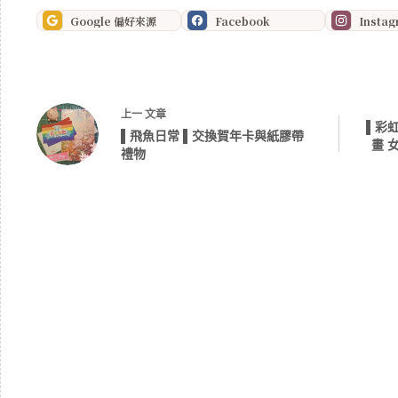
Google 偏好來源
Facebook
Insta
上一
文章
▌彩虹
▌飛魚日常 ▌交換賀年卡與紙膠帶
畫 
禮物