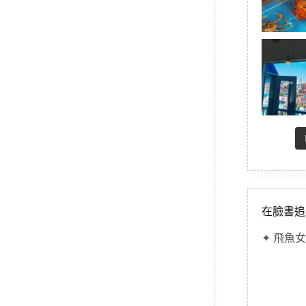
在臉書追
✦ 飛魚女