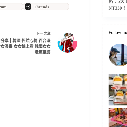
格：
5天
gram
Threads
NT330！
Follow me
下一
文章
分享 ▌韓國 怦然心情 百合漫
女女漫畫 女女線上看 韓國女女
漫畫推薦