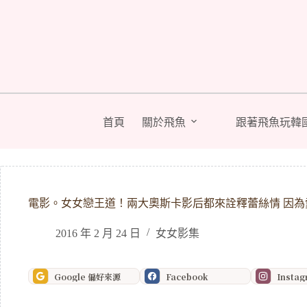
跳
至
主
要
內
容
首頁
關於飛魚
跟著飛魚玩韓
電影。女女戀王道！兩大奧斯卡影后都來詮釋蕾絲情 因為愛
2016 年 2 月 24 日
女女影集
Google 偏好來源
Facebook
Insta