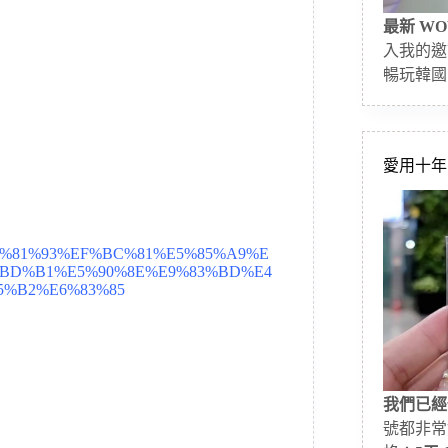
最新 WO
入我的邀
暢玩韓國
愛用十年的
%81%93%EF%BC%81%E5%85%A9%E
BD%B1%E5%90%8E%E9%83%BD%E4
%B2%E6%83%85
我們已經
號都非常