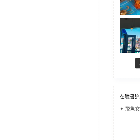
在臉書追
✦ 飛魚女