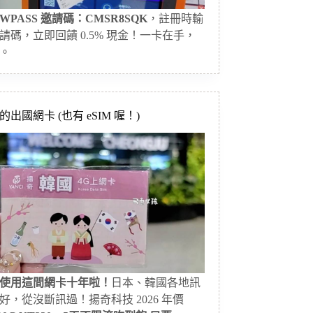
WPASS 邀請碼：CMSR8SQK
，註冊時輸
請碼，立即回饋 0.5% 現金！一卡在手，
。
出國網卡 (也有 eSIM 喔！)
使用這間網卡十年啦！
日本、韓國各地訊
好，從沒斷訊過！揚奇科技 2026 年價