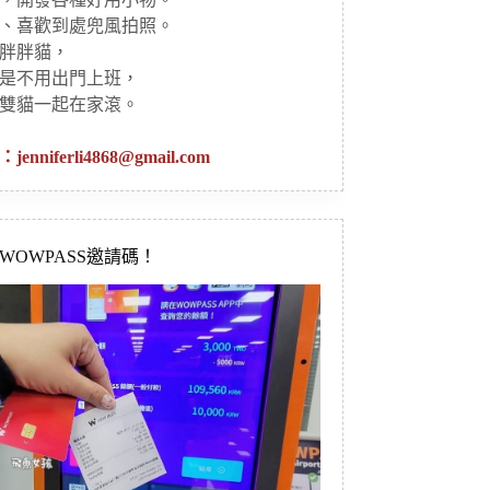
、喜歡到處兜風拍照。
胖胖貓，
是不用出門上班，
雙貓一起在家滾。
：
jenniferli4868@gmail.com
新WOWPASS邀請碼！