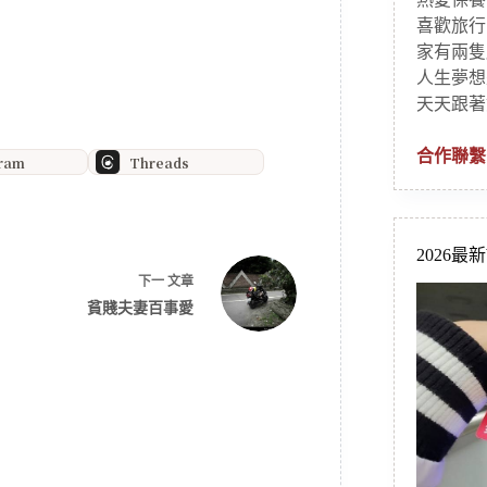
喜歡旅行
家有兩隻
人生夢想
天天跟著
合作聯繫
gram
Threads
2026最
下一
文章
貧賤夫妻百事愛