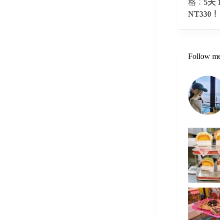
格：
5天
NT330！
Follow me