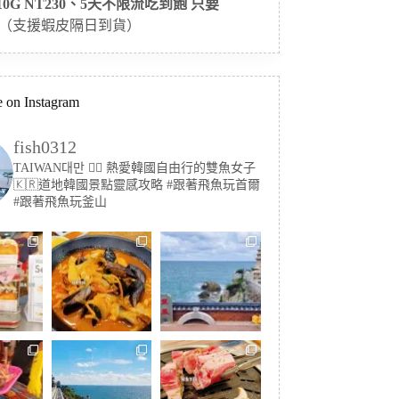
 10G NT230、5天不限流吃到飽 只要
（支援蝦皮隔日到貨）
 on Instagram
fish0312
TAIWAN대만 🏳️‍🌈 熱愛韓國自由行的雙魚女子
🇰🇷道地韓國景點靈感攻略
#跟著飛魚玩首爾
#跟著飛魚玩釜山