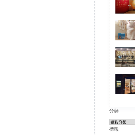
分類
分
類
標籤