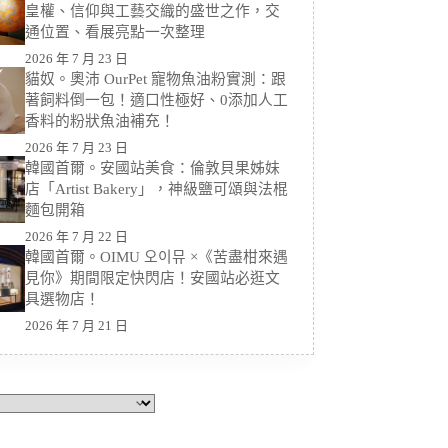
皇權、信仰與工藝交織的盛世之作，交
通位置、看展亮點一次整理
2026 年 7 月 23 日
貓奴。奧沛 OurPet 寵物魚油粉實測：跟
著飼料倒一包！適口性極好、0添加人工
香料的粉狀魚油補充！
2026 年 7 月 23 日
韓國首爾。安國站美食：倫敦貝果姊妹
店「Artist Bakery」，神級鹽可頌與法棍
麵包開箱
2026 年 7 月 22 日
韓國首爾。OIMU 오이뮤 ×《苦盡柑來遇
見你》期間限定快閃店！安國站必逛文
具選物店！
2026 年 7 月 21 日