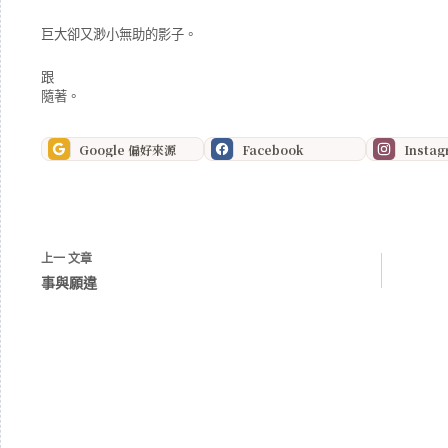
巨大卻又渺小無助的影子。
跟
隨著。
Google 偏好來源
Facebook
Insta
上一
文章
事與願違