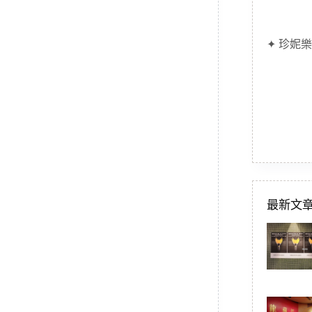
✦ 珍妮樂
最新文