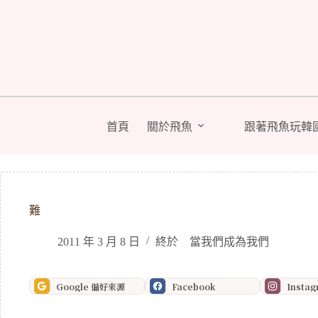
跳
至
主
要
內
容
首頁
關於飛魚
跟著飛魚玩韓
難
2011 年 3 月 8 日
終於 當我們成為我們
Google 偏好來源
Facebook
Insta