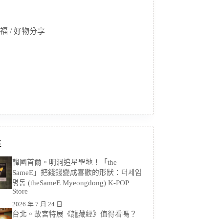
福 / 好物分享
章
韓國首爾。明洞追星聖地！「the
SameE」把錢錢變成喜歡的形狀：더세임
명동 (theSameE Myeongdong) K-POP
Store
2026 年 7 月 24 日
台北。故宮特展《龍藏經》值得看嗎？