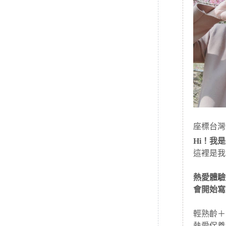
座標台灣
Hi！我是J
這裡是我
熱愛體驗
會開始寫
輕熟齡＋
熱愛保養