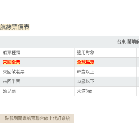
航線票價表
台東-蘭嶼
船票種類
適用對象
來回全票
全球民眾
來回敬老票
65歲以上
來回半票
12歲以下
幼兒票
未滿3歲
點我到蘭嶼船票聯合線上代訂系統