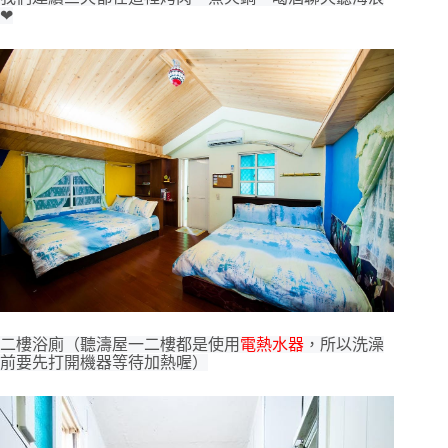
❤
二樓浴廁（聽濤屋一二樓都是使用
電熱水器
，所以洗澡
前要先打開機器等待加熱喔）