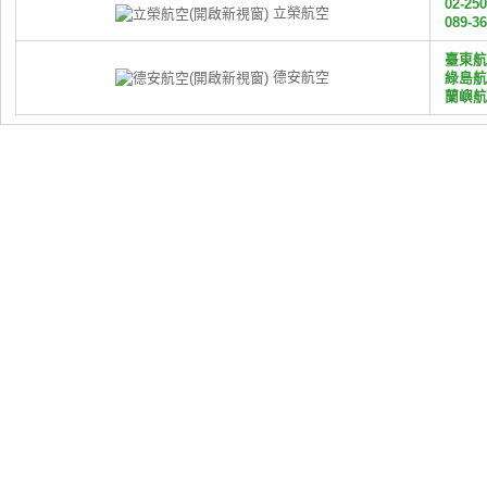
02-25
立榮航空
089-3
臺東航空
德安航空
綠島航空
蘭嶼航空