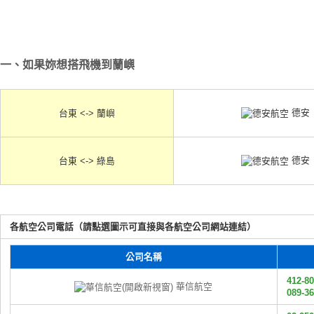
一、如果妳想搭飛機到蘭嶼
德安
台東 <-> 蘭嶼
德安
台東 <-> 綠島
各航空公司電話（請點選圖示可直接與各航空公司網站連結）
公司名稱
412-8
華信航空
089-3