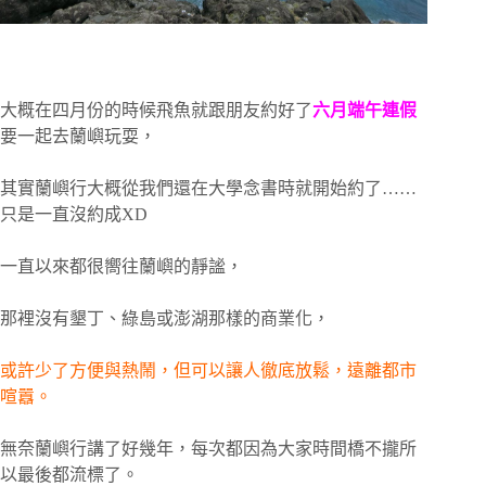
大概在四月份的時候飛魚就跟朋友約好了
六月端午連假
要一起去蘭嶼玩耍，
其實蘭嶼行大概從我們還在大學念書時就開始約了……
只是一直沒約成XD
一直以來都很嚮往蘭嶼的靜謐，
那裡沒有墾丁、綠島或澎湖那樣的商業化，
或許少了方便與熱鬧，但可以讓人徹底放鬆，遠離都市
喧囂。
無奈蘭嶼行講了好幾年，每次都因為大家時間橋不攏所
以最後都流標了。