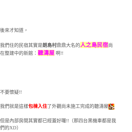
後來才知道，
人之島民宿
我們住的民宿其實是
朗島村
鼎鼎大名的
尚
聽濤屋
在整建中的新館：
啊!!
不要懷疑!!
我們就是這樣
包棟入住
了外觀尚未施工完成的聽濤屋
但是內部房間其實都已經蓋好囉!!
（那四台黑機車都是我
們的XD）