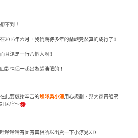
想不到！
在2016年六月，我們期待多年的蘭嶼竟然真的成行了!!
而且還是一行八個人啊!!
四對情侶一起出遊超浩蕩的!!
在此要感謝辛苦的
領隊吳小涼
用心規劃，幫大家買船票
訂民宿～
哇哈哈哈有圖有真相所以出賣一下小涼兒XD