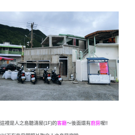
這裡是人之島聽濤屋(1F)的
客廳
～後面還有
廚房
喔!!