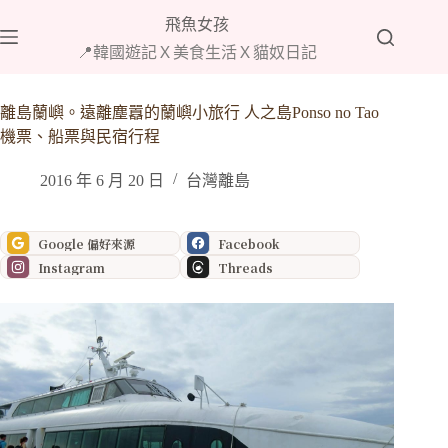
跳
飛魚女孩
至
📍韓國遊記Ｘ美食生活Ｘ貓奴日記
主
要
內
離島蘭嶼。遠離塵囂的蘭嶼小旅行 人之島Ponso no Tao
容
機票、船票與民宿行程
2016 年 6 月 20 日
台灣離島
Google 偏好來源
Facebook
Instagram
Threads