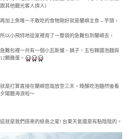
跟其他觀光客人擠人）
再加上魚唯一不敢吃的食物剛好就是蘭嶼主食→芋頭，
所以小飛特地從家裡背了一整袋的急難包到蘭嶼去，
急難包裡一共有一個小瓦斯爐、鍋子、五包韓國泡麵與
12顆雞蛋。
就是打算直接在蘭嶼悠哉放空三天，睡醒吃泡麵然後看
夕陽聽海浪啦～
這就是我們搭乘的綠島之星! 台東天氣還是有點陰陰的。