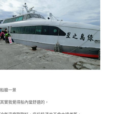
船艙一景
其實我覺得船內蠻舒適的，