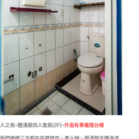
人之島~聽濤屋四人套房(2F)~
外面有專屬陽台喔
我們連續三天都在這裡烤肉、煮火鍋、喝酒聊天聽海浪