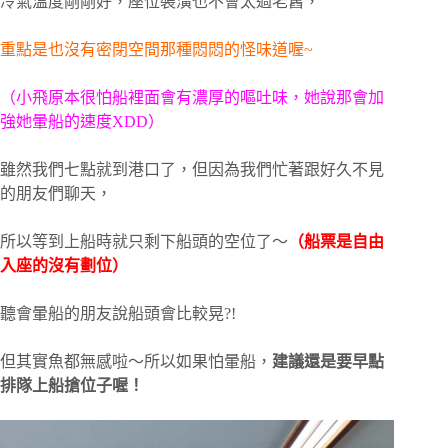
冷氣溫度剛剛好，
座位裝潢也不會太過老舊，
重點是也沒有密閉空間那種悶悶的怪味道喔~
（小飛原本很怕船
裡面會有濃厚的嘔吐味，她說那會加
強她暈船的速度XDD）
雖然我們七點就到港口了，
但因為我們忙著跟好久不見
的朋友們聊天，
所以等到上船時就只剩下船頭的空位了～
（船票是自由
入座的沒有劃位）
聽會暈船的朋友說船頭會比較晃?!
但其實魚都無感啦～所以如果怕暈船，
建議還是要早點
排隊上船搶位子喔！