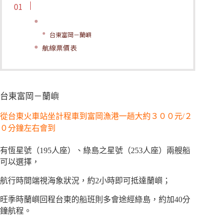
台東富岡－蘭嶼
航線票價表
台東富岡－蘭嶼
從台東火車站坐計程車到富岡漁港一趟大約３００元/２
０分鐘左右會到
有恆星號（195人座）、綠島之星號（253人座）兩艘船
可以選擇，
航行時間端視海象狀況，約2小時即可抵達蘭嶼；
旺季時蘭嶼回程台東的船班則多會途經綠島，約加40分
鐘航程。