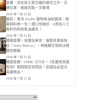
皇權、信仰與工藝交織的盛世之作，交
通位置、看展亮點一次整理
2026 年 7 月 23 日
貓奴。奧沛 OurPet 寵物魚油粉實測：跟
著飼料倒一包！適口性極好、0添加人工
香料的粉狀魚油補充！
2026 年 7 月 23 日
韓國首爾。安國站美食：倫敦貝果姊妹
店「Artist Bakery」，神級鹽可頌與法棍
麵包開箱
2026 年 7 月 22 日
韓國首爾。OIMU 오이뮤 ×《苦盡柑來遇
見你》期間限定快閃店！安國站必逛文
具選物店！
2026 年 7 月 21 日