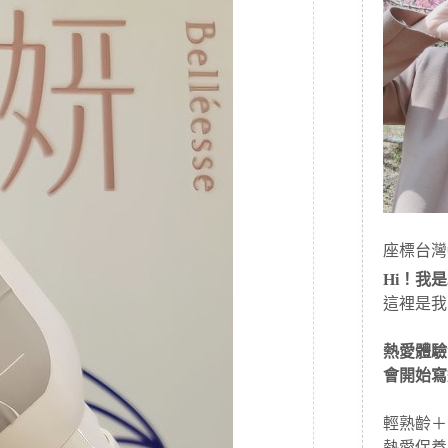
座標台灣
Hi！我是J
這裡是我
熱愛體驗
會開始寫
輕熟齡＋
熱愛保養