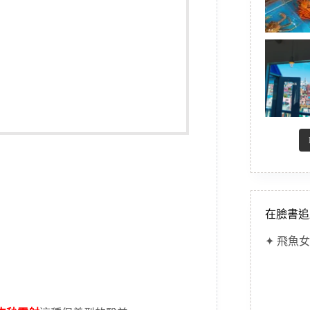
在臉書追
✦ 飛魚女