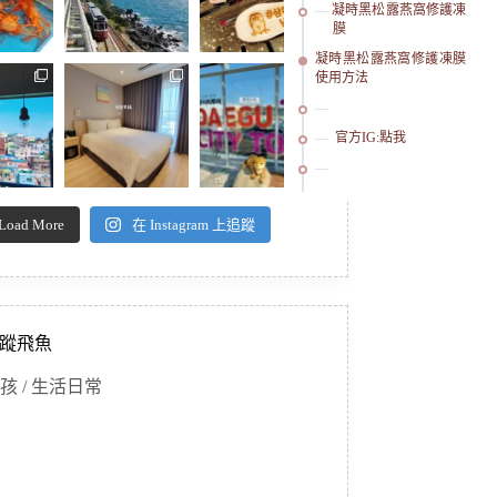
凝時黑松露燕窩修護凍
膜
凝時黑松露燕窩修護凍膜
使用方法
官方IG:點我
Load More
在 Instagram 上追蹤
蹤飛魚
孩 / 生活日常