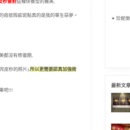
皮秒雷射
這種保養型的醫美,
怕的痘痘瑕疵斑點真的是我的畢生惡夢。
✦ 珍妮樂
美都沒有修復期,
完皮秒的照片),
所以更需要認真加強術
最新文
吧!!!