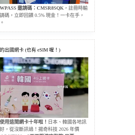
WPASS 邀請碼：CMSR8SQK
，註冊時輸
請碼，立即回饋 0.5% 現金！一卡在手，
。
出國網卡 (也有 eSIM 喔！)
使用這間網卡十年啦！
日本、韓國各地訊
好，從沒斷訊過！揚奇科技 2026 年價