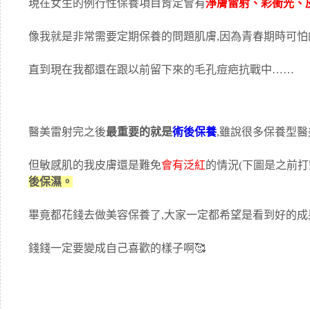
現在女生的例行性保養項目肯定會有
淨膚雷射、彩衝光、
像我就是非常需要定期保養的問題肌膚,因為青春期時可
直到現在我都還在跟以前留下來的毛孔痘疤抗戰中……
醫美雷射完之後
最重要的就是
術後保養
,雖說很多保養型醫
但敏感肌的我皮膚還是難免
會有泛紅
的情況(下圖是之前打
後保濕。
畢竟都花錢去做美容保養了,大家一定都希望是看到好的成果
錢錢一定要變成自己喜歡的樣子啊🥰