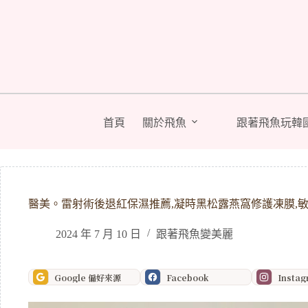
跳
至
主
要
內
容
首頁
關於飛魚
跟著飛魚玩韓
醫美。雷射術後退紅保濕推薦,凝時黑松露燕窩修護凍膜,
2024 年 7 月 10 日
跟著飛魚變美麗
Google 偏好來源
Facebook
Insta