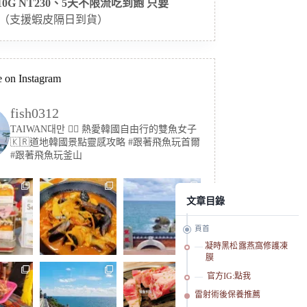
 10G NT230、5天不限流吃到飽 只要
（支援蝦皮隔日到貨）
 on Instagram
fish0312
TAIWAN대만 🏳️‍🌈 熱愛韓國自由行的雙魚女子
🇰🇷道地韓國景點靈感攻略
#跟著飛魚玩首爾
#跟著飛魚玩釜山
文章目錄
頁首
凝時黑松露燕窩修護凍
膜
官方IG:點我
雷射術後保養推薦