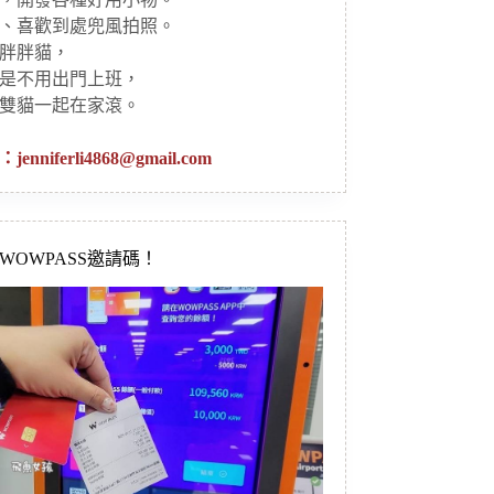
、喜歡到處兜風拍照。
胖胖貓，
是不用出門上班，
雙貓一起在家滾。
：
jenniferli4868@gmail.com
新WOWPASS邀請碼！