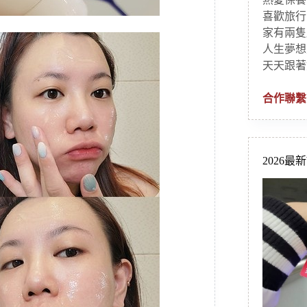
喜歡旅行
家有兩隻
人生夢想
天天跟著
合作聯繫
2026最