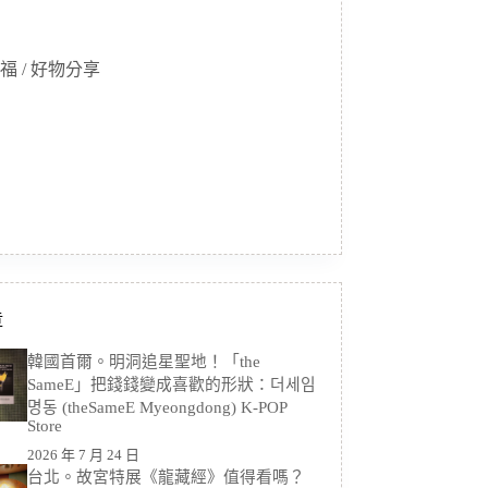
福 / 好物分享
章
韓國首爾。明洞追星聖地！「the
SameE」把錢錢變成喜歡的形狀：더세임
명동 (theSameE Myeongdong) K-POP
Store
2026 年 7 月 24 日
台北。故宮特展《龍藏經》值得看嗎？