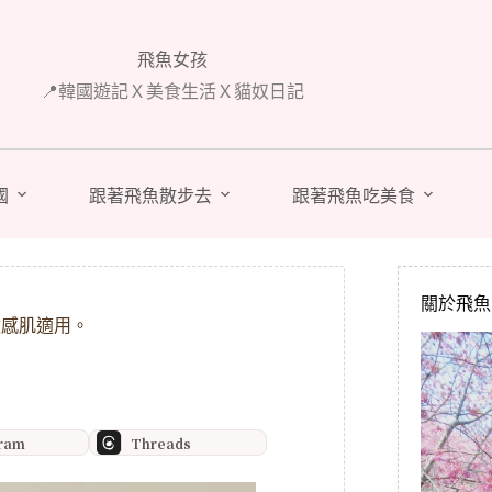
飛魚女孩
📍韓國遊記Ｘ美食生活Ｘ貓奴日記
國
跟著飛魚散步去
跟著飛魚吃美食
關於飛魚 A
敏感肌適用。
gram
Threads