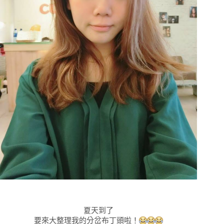
夏天到了
要來大整理我的分岔布丁頭啦！
😂
😂
😂