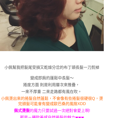
小佩幫我把髮尾受損又乾燥分岔的布丁頭長髮一刀剪掉
變成即肩的蓬鬆中長髮～
捲度方面 則是利用層次來推疊，
一來不厚重 二來走路都有風在吹。
小佩燙出來的捲髮自然蓬鬆，不會像有些捲髮很硬很Q，燙
完頭髮可能會有變成歐巴桑的風險XDD
佩式燙髮
的魔力只要試過一次絕對會愛上啊!
那是ㄧ種歐美感自然捲髮的魅力
❤
❤
❤