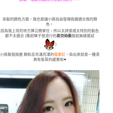
染髮的顏色方面，我也是讓小佩自由發揮挑選適合我的顏
色。
因為我上班的地方算公務單位，所以太誇張或太特別的髮色
都不太適合 (像前陣子很流行的
星空染髮
我就無緣嘗試
)
小佩幫我挑選 飽和且充滿亮澤的
莓果紅
，染出來就是ㄧ種清
爽有氣質的感覺啦
❤