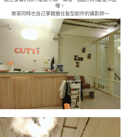
喔。
樂哥同時也自己掌鏡擔任髮型創作的攝影師～