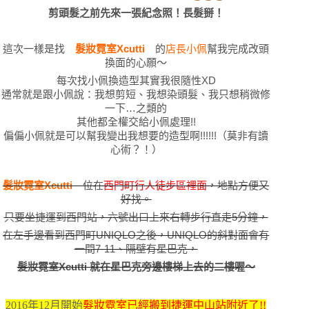
剪頭髮之前先來一張紀念照！長髮掰！
這次一樣是找
髮妝霓室Xcutti
的
店長小佩
幫我完成改頭
換面的心願～
每次找小佩換造型其實我很隨性XD
通常就是跟小佩說：我想剪短、我想染頭髮、我只想稍微修
一下…之類的
其他都全權交給小佩處理!!
偏偏小佩就是可以幫我變出我想要的造型啊!!!!!!（莫非有讀
心術？！）
髮妝霓室Xcutti
位在
西門町行人徒步區裡面
，地點方便又
好找。
只要坐捷運到西門站，六號出口上來右轉步行直走5分鐘，
在左手邊看到西門町UNIQLO之後，UNIQLO的斜對面會有
一間7-11、隔壁有星巴克，
髮妝霓室Xcutti 就在星巴克旁邊樓梯上去的二樓喔～
2016年12月開始
髮妝霓室已經搬到捷運中山站附近了!!