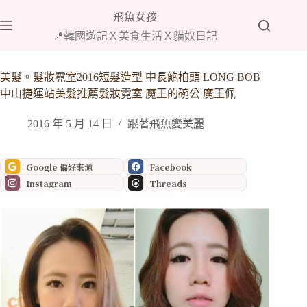
跳
飛魚女孩
至
📍韓國遊記Ｘ美食生活Ｘ貓奴日記
主
要
內
美髮。髮妝霓室2016短髮造型 中長鮑柏頭 LONG BOB
容
中山捷運站美髮推薦髮妝霓室 魔王的碗公 魔王佩
2016 年 5 月 14 日
跟著飛魚變美麗
Google 偏好來源
Facebook
Instagram
Threads