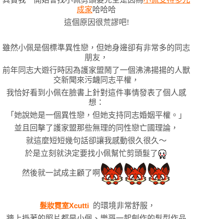
成家
哈哈哈
這個原因很荒謬吧!
雖然小佩是個標準異性戀，但她身邊卻有非常多的同志
朋友，
前年同志大遊行時因為護家盟鬧了一個沸沸揚揚的人獸
交新聞來污衊同志平權，
我恰好看到小佩在臉書上針對這件事情發表了個人感
想：
｢她說她是一個異性戀，但她支持同志婚姻平權。｣
並且回擊了護家盟那些無理的同性戀亡國理論，
就這麼短短幾句話卻讓我感動很久很久～
於是立刻就決定要找小佩幫忙剪頭髮了
然後就一試成主顧了啊
髮妝霓室Xcutti
的環境非常舒服，
牆上掛著的照片都是小佩、樂哥一起創作的髮型作品