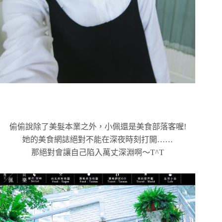
偷偷說除了美髮本業之外，小佩還是美食部落客喔!
她的美食網誌絕對不能在深夜時刻打開……
那絕對會讓自己陷入萬丈深淵啊～T^T