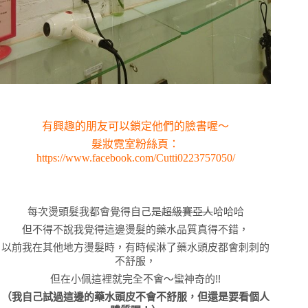
有興趣的朋友可以鎖定他們的臉書喔～
髮妝霓室粉絲頁：
https://www.facebook.com/Cutti0223757050/
每次燙頭髮我都會覺得自己是
超級賽亞人
哈哈哈
但不得不說我覺得這邊燙髮的藥水品質真得不錯，
以前我在其他地方燙髮時，有時候淋了藥水頭皮都會刺刺的
不舒服，
但在小佩這裡就完全不會～蠻神奇的!!
（我自己試過這邊的藥水頭皮不會不舒服，但還是要看個人