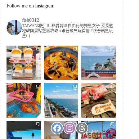
Follow me on Instagram
fish0312
TAIWAN대만 🏳️‍🌈 熱愛韓國自由行的雙魚女子
🇰🇷道
地韓國景點靈感攻略
#跟著飛魚玩首爾 #跟著飛魚玩
釜山