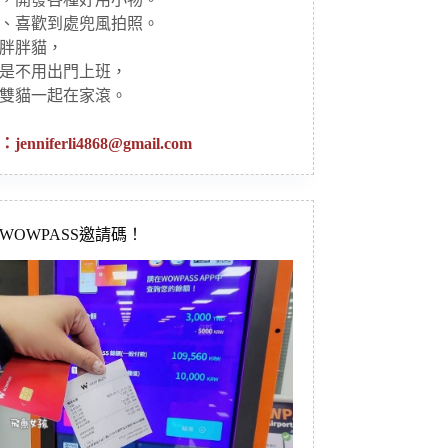
、喜歡到處兜風拍照。
胖胖貓，
是不用出門上班，
雙貓一起在家滾。
：
jenniferli4868@gmail.com
新WOWPASS邀請碼！