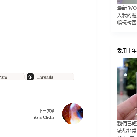
最新 WO
入我的邀
暢玩韓國
愛用十年的
gram
Threads
下一
文章
its a Cliche
我們已經
號都非常