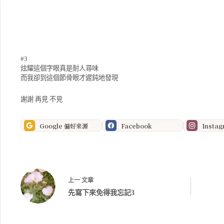
#3
炫耀這個字眼真是耐人尋味
而我卻到這個節骨眼才遲鈍地發現
謝謝 再見 不見
Google 偏好來源
Facebook
Insta
上一
文章
先寫下來免得我忘記3