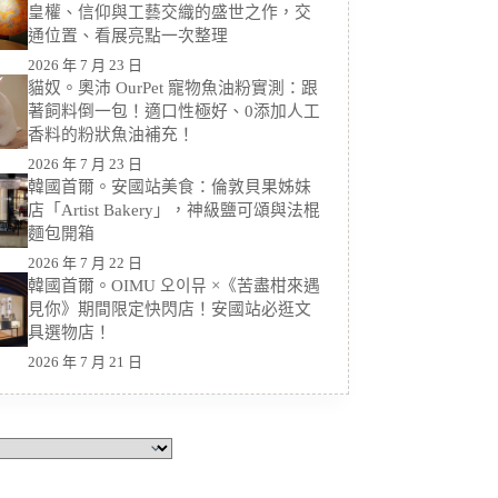
皇權、信仰與工藝交織的盛世之作，交
通位置、看展亮點一次整理
2026 年 7 月 23 日
貓奴。奧沛 OurPet 寵物魚油粉實測：跟
著飼料倒一包！適口性極好、0添加人工
香料的粉狀魚油補充！
2026 年 7 月 23 日
韓國首爾。安國站美食：倫敦貝果姊妹
店「Artist Bakery」，神級鹽可頌與法棍
麵包開箱
2026 年 7 月 22 日
韓國首爾。OIMU 오이뮤 ×《苦盡柑來遇
見你》期間限定快閃店！安國站必逛文
具選物店！
2026 年 7 月 21 日