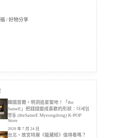
福 / 好物分享
章
韓國首爾。明洞追星聖地！「the
SameE」把錢錢變成喜歡的形狀：더세임
명동 (theSameE Myeongdong) K-POP
Store
2026 年 7 月 24 日
台北。故宮特展《龍藏經》值得看嗎？