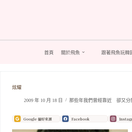
跳
至
主
要
內
容
首頁
關於飛魚
跟著飛魚玩韓
炫耀
2009 年 10 月 18 日
那些年我們曾經靠近 卻又分
Google 偏好來源
Facebook
Insta