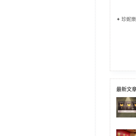
✦ 珍妮樂
最新文