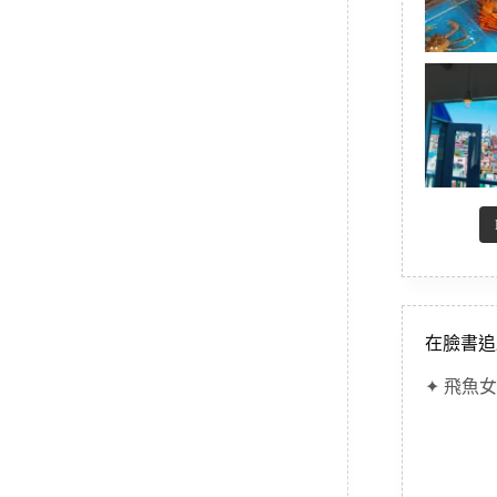
在臉書追
✦ 飛魚女