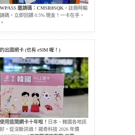
WPASS 邀請碼：CMSR8SQK
，註冊時輸
請碼，立即回饋 0.5% 現金！一卡在手，
。
出國網卡 (也有 eSIM 喔！)
使用這間網卡十年啦！
日本、韓國各地訊
好，從沒斷訊過！揚奇科技 2026 年價