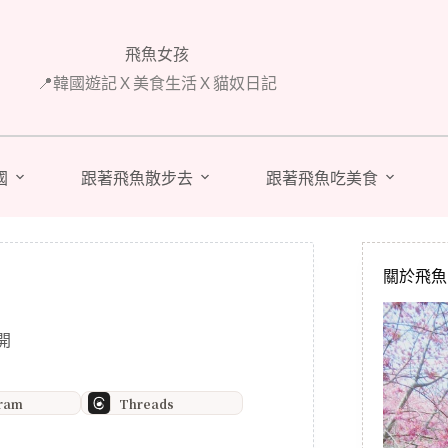
飛魚女孩
📍韓國遊記Ｘ美食生活Ｘ貓奴日記
國
跟著飛魚散步去
跟著飛魚吃美食
關於飛魚 A
開
gram
Threads