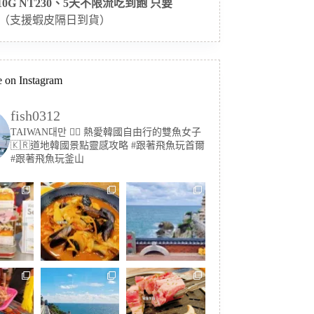
 10G NT230、5天不限流吃到飽 只要
（支援蝦皮隔日到貨）
 on Instagram
fish0312
TAIWAN대만 🏳️‍🌈 熱愛韓國自由行的雙魚女子
🇰🇷道地韓國景點靈感攻略
#跟著飛魚玩首爾
#跟著飛魚玩釜山