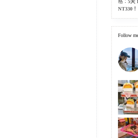
格：
5天
NT330！
Follow me