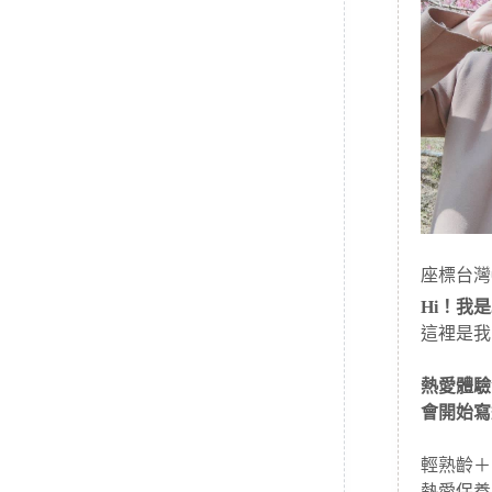
座標台灣
Hi！我是J
這裡是我
熱愛體驗
會開始寫
輕熟齡＋
熱愛保養