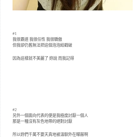
#1
我很霸道 我很任性 我很驕傲
但我卻仍舊無法把這個泡泡給戳破
因為這樣就不美麗了 妳說 而我記得
#2
另外一個面向代表的便是我極度討厭一個人
那是一種沒有灰色地帶的絕對討厭
所以妳們千萬不要天真地被溫馴外在矇蔽啊