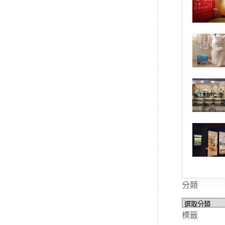
分類
分
類
標籤