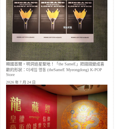
韓國首爾。明洞追星聖地！「the SameE」把錢錢變成喜
歡的形狀：더세임 명동 (theSameE Myeongdong) K-POP
Store
2026 年 7 月 24 日