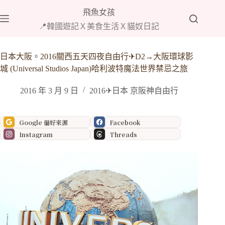
跳
飛魚女孩
至
📍韓國遊記Ｘ美食生活Ｘ貓奴日記
主
要
內
日本大阪。2016關西五天四夜自由行✈D2→大阪環球影
容
城 (Universal Studios Japan)哈利波特魔法世界禁忌之旅
2016 年 3 月 9 日
2016✈日本 京阪神自由行
Google 偏好來源
Facebook
Instagram
Threads