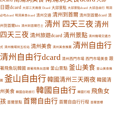
日遊dcard
大邱景點
大邱三天兩夜 Dcard
大邱景點dcard
大邱自由行
明洞
清州到首爾
清州交通
清州到首爾dcard
清
必吃dcard
明洞美食dcard
清州 四天三夜
清州
州到首爾ktx
清州到首爾巴士
四天三夜
清州景點
清州旅遊dcard
清州機場交通方
清州自由行
清州美食
式
清州機場到五松站
清州美食推薦
清州自由行dcard
跟
清州西門市場
西門市場美食
釜山美食
著飛魚玩韓國
釜山景點
跟著飛魚玩首爾
釜山美食推
釜山自由行
韓國清州三天兩夜
韓國清
薦
韓國自由行
飛魚女
州美食
韓國自助旅行
韓國行程
首爾自由行
孩
首爾自由行行程
首爾景點
首爾賞櫻