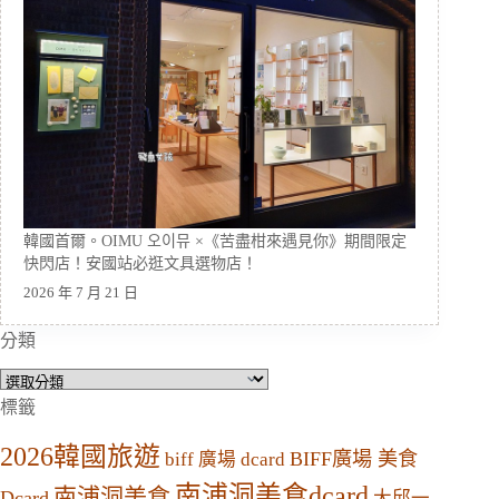
韓國首爾。OIMU 오이뮤 ×《苦盡柑來遇見你》期間限定
快閃店！安國站必逛文具選物店！
2026 年 7 月 21 日
分類
分
類
標籤
2026韓國旅遊
BIFF廣場 美食
biff 廣場 dcard
南浦洞美食dcard
南浦洞美食
Dcard
大邱一