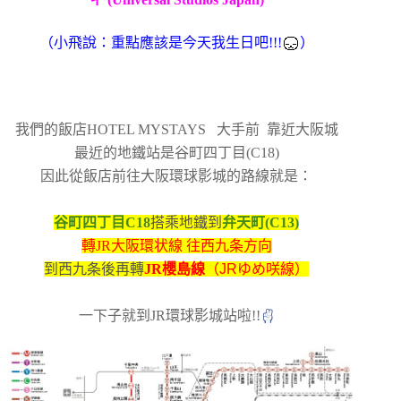
（小飛說：重點應該是今天我生日吧!!!
）
我們的飯店HOTEL MYSTAYS 大手前 靠近大阪城
最近的地鐵站是谷町四丁目(C18)
因此從飯店前往大阪環球影城的路線就是：
谷町四丁目C18
搭乘地鐵到
弁天町(C13)
轉JR大阪環状線 往西九条方向
到西九条後
再轉
JR櫻島線
（JRゆめ咲線）
一下子就到JR環球影城站啦!!
✌