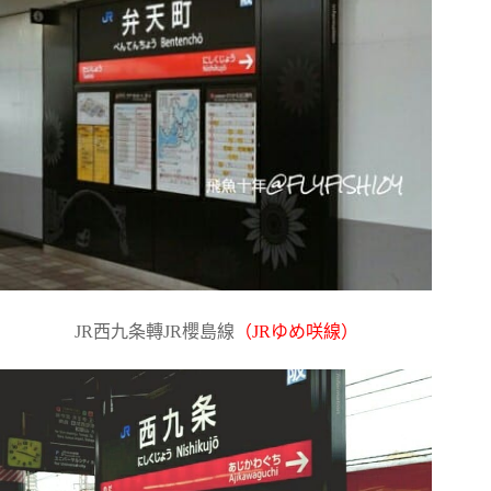
JR
西九条轉JR櫻島線
（JRゆめ咲線）