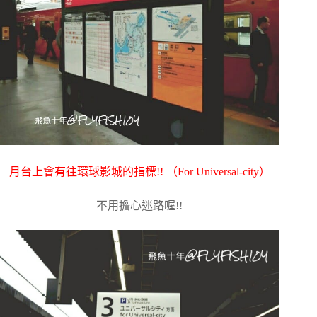
月台上會有往環球影城的指標!! （For Universal-city）
不用擔心迷路喔!!