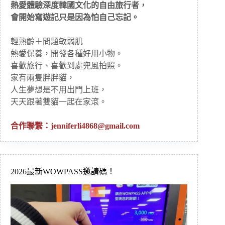
熱愛體驗深度韓國文化的自由旅行者，
會開始寫遊記只是因為怕自己忘記。
輕熟齡＋問題敏弱肌
熱愛保養，開發各種好用小物。
喜歡旅行、喜歡到處兜風拍照。
家有兩隻胖胖貓，
人生夢想是不用出門上班，
天天跟著雙貓一起在家滾。
合作聯繫：
jenniferli4868@gmail.com
2026最新WOWPASS邀請碼！