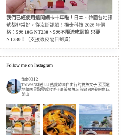
我們已經使用這間網卡十年啦！
日本、韓國各地訊
號都非常好，從沒斷訊過！揚奇科技 2026 年價
格：
5天 10G NT230、5天不限流吃到飽 只要
NT330！
（支援蝦皮隔日到貨）
Follow me on Instagram
fish0312
TAIWAN대만 🏳️‍🌈 熱愛韓國自由行的雙魚女子
🇰🇷道
地韓國景點靈感攻略
#跟著飛魚玩首爾 #跟著飛魚玩
釜山