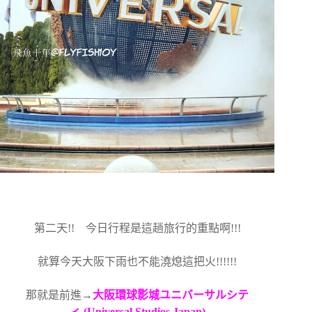
第二天!! 今日行程是這趟旅行的重點啊!!!
就算今天大阪下雨也不能澆熄這把火!!!!!!
那就是前進→
大阪環球影城ユニバーサルシテ
ィ (Universal Studios Japan)