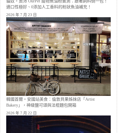
貓奴。奧沛 OurPet 寵物魚油粉實測：跟著飼料倒一包！
適口性極好、0添加人工香料的粉狀魚油補充！
2026 年 7 月 23 日
韓國首爾。安國站美食：倫敦貝果姊妹店「Artist
Bakery」，神級鹽可頌與法棍麵包開箱
2026 年 7 月 22 日