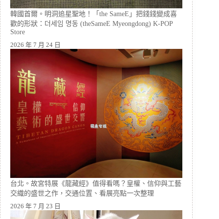
韓國首爾。明洞追星聖地！「the SameE」把錢錢變成喜
歡的形狀：더세임 명동 (theSameE Myeongdong) K-POP
Store
2026 年 7 月 24 日
台北。故宮特展《龍藏經》值得看嗎？皇權、信仰與工藝
交織的盛世之作，交通位置、看展亮點一次整理
2026 年 7 月 23 日