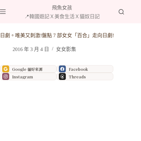
跳
飛魚女孩
至
📍韓國遊記Ｘ美食生活Ｘ貓奴日記
主
要
內
日劇。唯美又刺激!盤點 7 部女女「百合」走向日劇!
容
2016 年 3 月 4 日
女女影集
Google 偏好來源
Facebook
Instagram
Threads