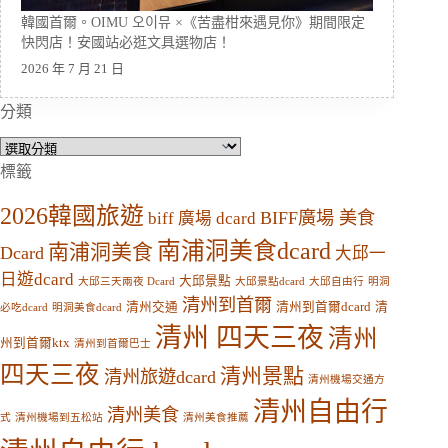
韓國首爾。OIMU 오이뮤 ×《苦盡柑來遇見你》期間限定
快閃店！安國站必逛文具選物店！
2026 年 7 月 21 日
分類
分
類
標籤
2026韓國旅遊
BIFF廣場 美食
biff 廣場 dcard
南浦洞美食dcard
南浦洞美食
Dcard
大邱一
日遊dcard
大邱景點
大邱三天兩夜 Dcard
大邱景點dcard
大邱自由行
明洞
清州到首爾
清州交通
清州到首爾dcard
清
必吃dcard
明洞美食dcard
清州 四天三夜
清州
州到首爾ktx
清州到首爾巴士
四天三夜
清州景點
清州旅遊dcard
清州機場交通方
清州自由行
清州美食
式
清州機場到五松站
清州美食推薦