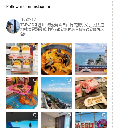
Follow me on Instagram
fish0312
TAIWAN대만 🏳️‍🌈 熱愛韓國自由行的雙魚女子
🇰🇷道
地韓國景點靈感攻略
#跟著飛魚玩首爾 #跟著飛魚玩
釜山