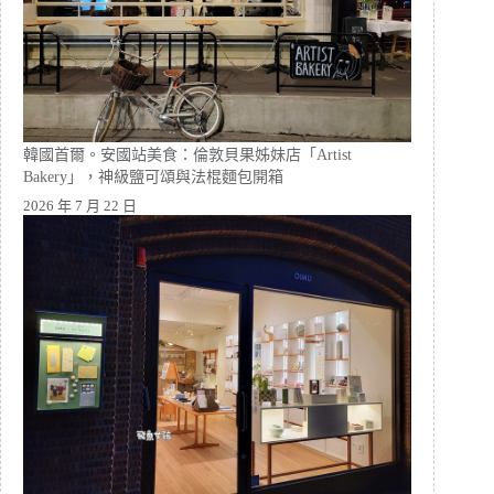
韓國首爾。安國站美食：倫敦貝果姊妹店「Artist
Bakery」，神級鹽可頌與法棍麵包開箱
2026 年 7 月 22 日