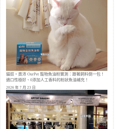
貓奴。奧沛 OurPet 寵物魚油粉實測：跟著飼料倒一包！
適口性極好、0添加人工香料的粉狀魚油補充！
2026 年 7 月 23 日