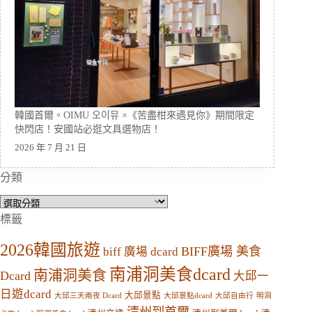
韓國首爾。OIMU 오이뮤 ×《苦盡柑來遇見你》期間限定
快閃店！安國站必逛文具選物店！
2026 年 7 月 21 日
分類
分
類
標籤
2026韓國旅遊
BIFF廣場 美食
biff 廣場 dcard
南浦洞美食dcard
南浦洞美食
Dcard
大邱一
日遊dcard
大邱景點
大邱三天兩夜 Dcard
大邱景點dcard
大邱自由行
明洞