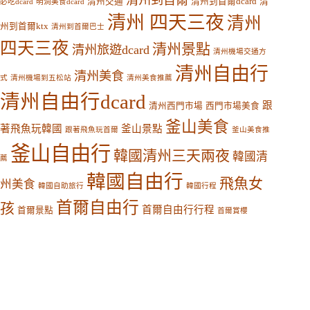
清州到首爾
清州交通
清州到首爾dcard
清
必吃dcard
明洞美食dcard
清州 四天三夜
清州
州到首爾ktx
清州到首爾巴士
四天三夜
清州景點
清州旅遊dcard
清州機場交通方
清州自由行
清州美食
式
清州機場到五松站
清州美食推薦
清州自由行dcard
跟
清州西門市場
西門市場美食
釜山美食
著飛魚玩韓國
釜山景點
跟著飛魚玩首爾
釜山美食推
釜山自由行
韓國清州三天兩夜
韓國清
薦
韓國自由行
飛魚女
州美食
韓國自助旅行
韓國行程
首爾自由行
孩
首爾自由行行程
首爾景點
首爾賞櫻