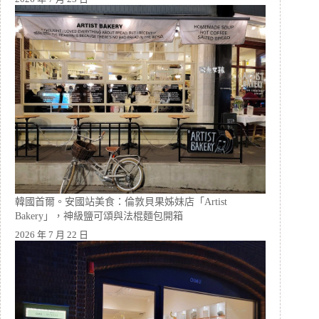
韓國首爾。安國站美食：倫敦貝果姊妹店「Artist
Bakery」，神級鹽可頌與法棍麵包開箱
2026 年 7 月 22 日