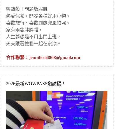
輕熟齡＋問題敏弱肌
熱愛保養，開發各種好用小物。
喜歡旅行、喜歡到處兜風拍照。
家有兩隻胖胖貓，
人生夢想是不用出門上班，
天天跟著雙貓一起在家滾。
合作聯繫：
jenniferli4868@gmail.com
2026最新WOWPASS邀請碼！