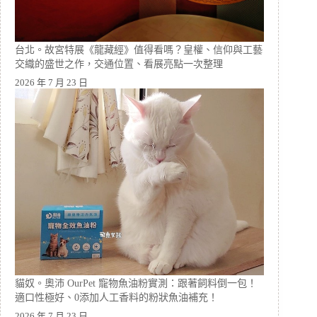
台北。故宮特展《龍藏經》值得看嗎？皇權、信仰與工藝
交織的盛世之作，交通位置、看展亮點一次整理
2026 年 7 月 23 日
貓奴。奧沛 OurPet 寵物魚油粉實測：跟著飼料倒一包！
適口性極好、0添加人工香料的粉狀魚油補充！
2026 年 7 月 23 日