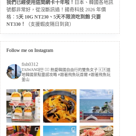
我們已經使用這間網卡十年啦！
日本、韓國各地訊
號都非常好，從沒斷訊過！揚奇科技 2026 年價
格：
5天 10G NT230、5天不限流吃到飽 只要
NT330！
（支援蝦皮隔日到貨）
Follow me on Instagram
fish0312
TAIWAN대만 🏳️‍🌈 熱愛韓國自由行的雙魚女子
🇰🇷道
地韓國景點靈感攻略
#跟著飛魚玩首爾 #跟著飛魚玩
釜山