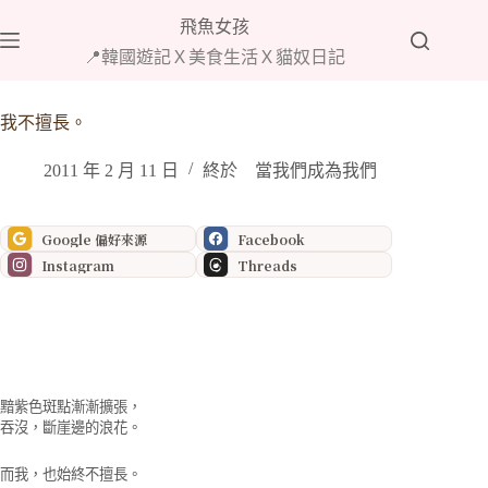
跳
飛魚女孩
至
📍韓國遊記Ｘ美食生活Ｘ貓奴日記
主
要
內
我不擅長。
容
2011 年 2 月 11 日
終於 當我們成為我們
Google 偏好來源
Facebook
Instagram
Threads
黯紫色斑點漸漸擴張，
吞沒，斷崖邊的浪花。
而我，也始終不擅長。