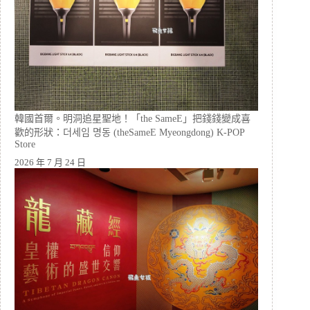
韓國首爾。明洞追星聖地！「the SameE」把錢錢變成喜
歡的形狀：더세임 명동 (theSameE Myeongdong) K-POP
Store
2026 年 7 月 24 日