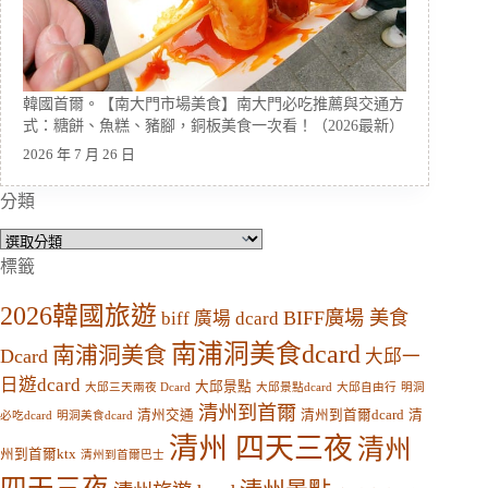
韓國首爾。【南大門市場美食】南大門必吃推薦與交通方
式：糖餅、魚糕、豬腳，銅板美食一次看！（2026最新）
2026 年 7 月 26 日
分類
分
類
標籤
2026韓國旅遊
BIFF廣場 美食
biff 廣場 dcard
南浦洞美食dcard
南浦洞美食
Dcard
大邱一
日遊dcard
大邱景點
大邱三天兩夜 Dcard
大邱景點dcard
大邱自由行
明洞
清州到首爾
清州交通
清州到首爾dcard
清
必吃dcard
明洞美食dcard
清州 四天三夜
清州
州到首爾ktx
清州到首爾巴士