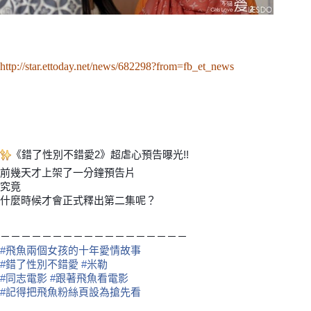
http://star.ettoday.net/news/682298?from=fb_et_news
《錯了性別不錯愛2》超虐心預告曝光!!
✨
前幾天才上架了一分鐘預告片
究竟
什麼時候才會正式釋出第二集呢？
－－－－－－－－－－－－－－－－－－
‪#‎
飛魚兩個女孩的十年愛情故事‬
‪#‎
錯了性別不錯愛‬
‪#‎
米勒‬
‪#‎
同志電影‬
‪#‎
跟著飛魚看電影‬
‪#‎
記得把飛魚粉絲頁設為搶先看‬