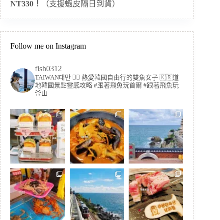
NT330！
（支援蝦皮隔日到貨）
Follow me on Instagram
fish0312
TAIWAN대만 🏳️‍🌈 熱愛韓國自由行的雙魚女子
🇰🇷道
地韓國景點靈感攻略
#跟著飛魚玩首爾 #跟著飛魚玩
釜山