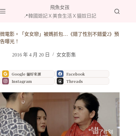
跳
飛魚女孩
至
📍韓國遊記Ｘ美食生活Ｘ貓奴日記
主
要
內
微電影。「女女戀」被媽抓包…《錯了性別不錯愛2》預
容
告曝光！
2016 年 4 月 20 日
女女影集
Google 偏好來源
Facebook
Instagram
Threads