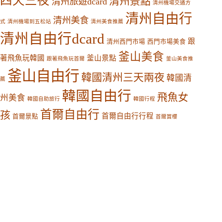
四天三夜
清州景點
清州旅遊dcard
清州機場交通方
清州自由行
清州美食
式
清州機場到五松站
清州美食推薦
清州自由行dcard
跟
清州西門市場
西門市場美食
釜山美食
著飛魚玩韓國
釜山景點
跟著飛魚玩首爾
釜山美食推
釜山自由行
韓國清州三天兩夜
韓國清
薦
韓國自由行
飛魚女
州美食
韓國自助旅行
韓國行程
首爾自由行
孩
首爾自由行行程
首爾景點
首爾賞櫻