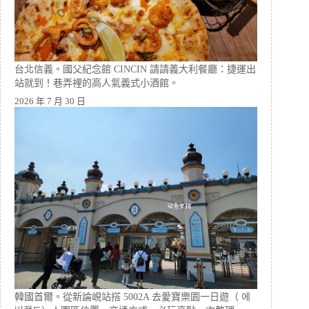
台北信義。國父紀念館 CINCIN 請請義大利餐廳：捷運出
站就到！巷弄裡的高人氣義式小酒館。
2026 年 7 月 30 日
韓國首爾。從新論峴站搭 5002A 去愛寶樂園一日遊（ 에