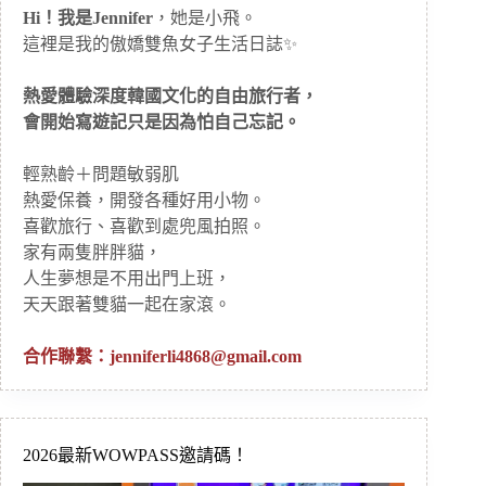
Hi！我是Jennifer
，她是小飛。
這裡是我的傲嬌雙魚女子生活日誌✨
熱愛體驗深度韓國文化的自由旅行者，
會開始寫遊記只是因為怕自己忘記。
輕熟齡＋問題敏弱肌
熱愛保養，開發各種好用小物。
喜歡旅行、喜歡到處兜風拍照。
家有兩隻胖胖貓，
人生夢想是不用出門上班，
天天跟著雙貓一起在家滾。
合作聯繫：
jenniferli4868@gmail.com
2026最新WOWPASS邀請碼！