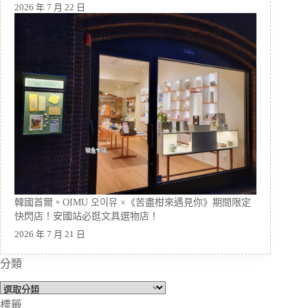
2026 年 7 月 22 日
韓國首爾。OIMU 오이뮤 ×《苦盡柑來遇見你》期間限定
快閃店！安國站必逛文具選物店！
2026 年 7 月 21 日
分類
分
類
標籤