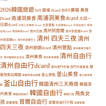
2026韓國旅遊
BIFF廣場 美食
biff 廣場 dcard
南浦洞美食dcard
南浦洞美食
Dcard
大邱一
日遊dcard
大邱景點
大邱三天兩夜 Dcard
大邱景點dcard
大邱自由行
明洞
清州到首爾
清州交通
清州到首爾dcard
清
必吃dcard
明洞美食dcard
清州 四天三夜
清州
州到首爾ktx
清州到首爾巴士
四天三夜
清州景點
清州旅遊dcard
清州機場交通方
清州自由行
清州美食
式
清州機場到五松站
清州美食推薦
清州自由行dcard
跟
清州西門市場
西門市場美食
釜山美食
著飛魚玩韓國
釜山景點
跟著飛魚玩首爾
釜山美食推
釜山自由行
韓國清州三天兩夜
韓國清
薦
韓國自由行
飛魚女
州美食
韓國自助旅行
韓國行程
首爾自由行
孩
首爾自由行行程
首爾景點
首爾賞櫻