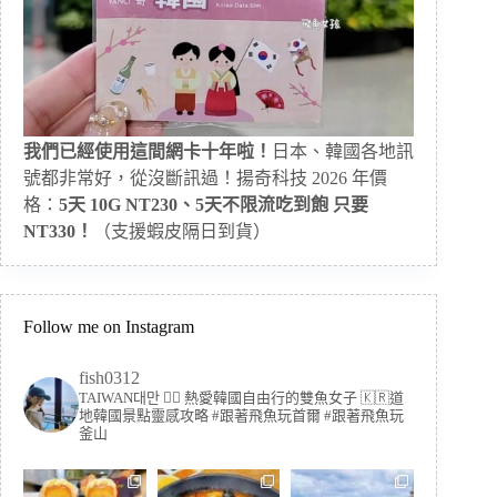
我們已經使用這間網卡十年啦！
日本、韓國各地訊
號都非常好，從沒斷訊過！揚奇科技 2026 年價
格：
5天 10G NT230、5天不限流吃到飽 只要
NT330！
（支援蝦皮隔日到貨）
Follow me on Instagram
fish0312
TAIWAN대만 🏳️‍🌈 熱愛韓國自由行的雙魚女子
🇰🇷道
地韓國景點靈感攻略
#跟著飛魚玩首爾 #跟著飛魚玩
釜山