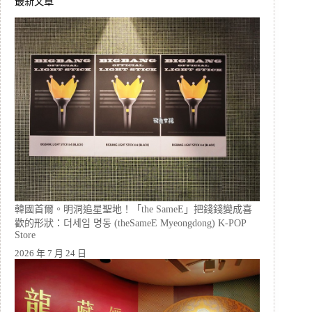
最新文章
韓國首爾。明洞追星聖地！「the SameE」把錢錢變成喜
歡的形狀：더세임 명동 (theSameE Myeongdong) K-POP
Store
2026 年 7 月 24 日