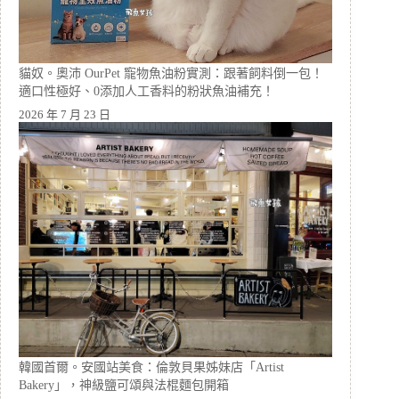
貓奴。奧沛 OurPet 寵物魚油粉實測：跟著飼料倒一包！
適口性極好、0添加人工香料的粉狀魚油補充！
2026 年 7 月 23 日
韓國首爾。安國站美食：倫敦貝果姊妹店「Artist
Bakery」，神級鹽可頌與法棍麵包開箱