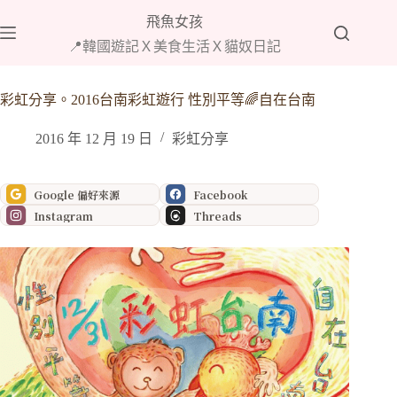
跳
飛魚女孩
至
📍韓國遊記Ｘ美食生活Ｘ貓奴日記
主
要
內
彩虹分享。2016台南彩虹遊行 性別平等🌈自在台南
容
2016 年 12 月 19 日
彩虹分享
Google 偏好來源
Facebook
Instagram
Threads