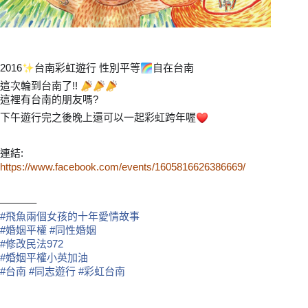
2016
台南彩虹遊行 性別平等
自在台南
🌈
這次輪到台南了!!
📣
📣
📣
這裡有台南的朋友嗎?
下午遊行完之後晚上還可以一起彩虹跨年喔
連結:
https://www.facebook.com/events/1605816626386669/
———–
#
飛魚兩個女孩的十年愛情故事
#
婚姻平權
#
同性婚姻
#
修改民法972
#
婚姻平權小英加油
#
台南
#
同志遊行
#
彩虹台南