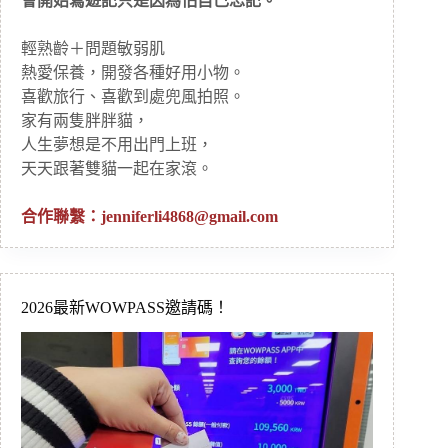
會開始寫遊記只是因為怕自己忘記。
輕熟齡＋問題敏弱肌
熱愛保養，開發各種好用小物。
喜歡旅行、喜歡到處兜風拍照。
家有兩隻胖胖貓，
人生夢想是不用出門上班，
天天跟著雙貓一起在家滾。
合作聯繫：
jenniferli4868@gmail.com
2026最新WOWPASS邀請碼！