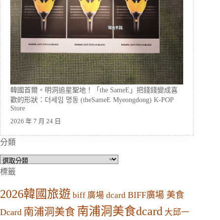
韓國首爾。明洞追星聖地！「the SameE」把錢錢變成喜
歡的形狀：더세임 명동 (theSameE Myeongdong) K-POP
Store
2026 年 7 月 24 日
分類
分
類
標籤
2026韓國旅遊
BIFF廣場 美食
biff 廣場 dcard
南浦洞美食dcard
南浦洞美食
Dcard
大邱一