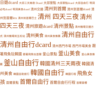
日遊dcard
大邱景點
大邱三天兩夜 Dcard
大邱景點dcard
大邱自由行
明洞
清州到首爾
清州交通
清州到首爾dcard
清
必吃dcard
明洞美食dcard
清州 四天三夜
清州
州到首爾ktx
清州到首爾巴士
四天三夜
清州景點
清州旅遊dcard
清州機場交通方
清州自由行
清州美食
式
清州機場到五松站
清州美食推薦
清州自由行dcard
跟
清州西門市場
西門市場美食
釜山美食
著飛魚玩韓國
釜山景點
跟著飛魚玩首爾
釜山美食推
釜山自由行
韓國清州三天兩夜
韓國清
薦
韓國自由行
飛魚女
州美食
韓國自助旅行
韓國行程
首爾自由行
孩
首爾自由行行程
首爾景點
首爾賞櫻