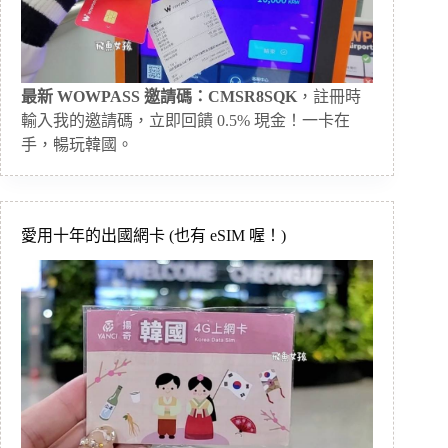
最新 WOWPASS 邀請碼：CMSR8SQK
，註冊時
輸入我的邀請碼，立即回饋 0.5% 現金！一卡在
手，暢玩韓國。
愛用十年的出國網卡 (也有 eSIM 喔！)