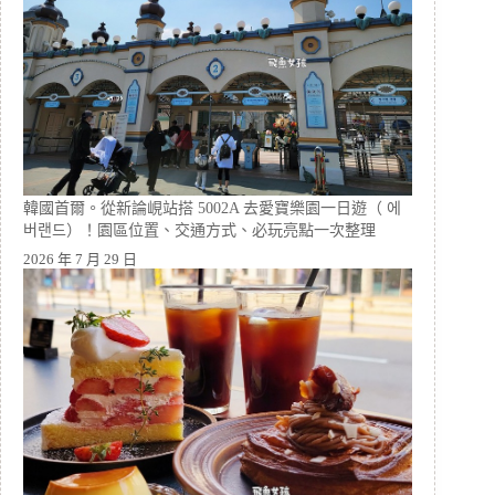
韓國首爾。從新論峴站搭 5002A 去愛寶樂園一日遊（ 에
버랜드）！園區位置、交通方式、必玩亮點一次整理
2026 年 7 月 29 日