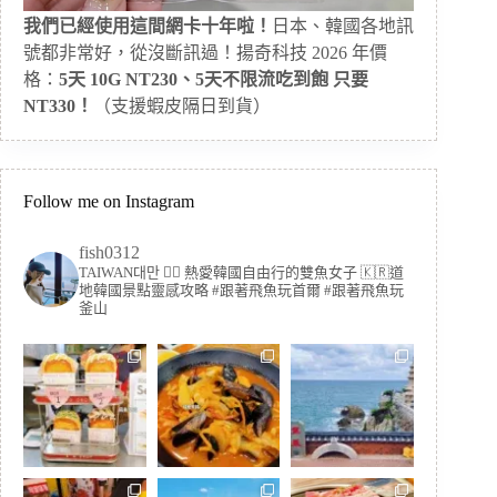
我們已經使用這間網卡十年啦！
日本、韓國各地訊
號都非常好，從沒斷訊過！揚奇科技 2026 年價
格：
5天 10G NT230、5天不限流吃到飽 只要
NT330！
（支援蝦皮隔日到貨）
Follow me on Instagram
fish0312
TAIWAN대만 🏳️‍🌈 熱愛韓國自由行的雙魚女子
🇰🇷道
地韓國景點靈感攻略
#跟著飛魚玩首爾 #跟著飛魚玩
釜山