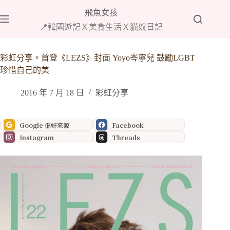
跳
飛魚女孩
至
📍韓國遊記Ｘ美食生活Ｘ貓奴日記
主
要
內
彩虹分享。首登《LEZS》封面 Yoyo岑寧兒 鼓勵LGBT
容
珍惜自己的美
2016 年 7 月 18 日
彩虹分享
Google 偏好來源
Facebook
Instagram
Threads