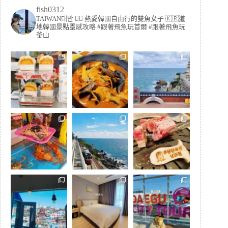
fish0312
TAIWAN대만 🏳️‍🌈 熱愛韓國自由行的雙魚女子
🇰🇷道
地韓國景點靈感攻略
#跟著飛魚玩首爾 #跟著飛魚玩
釜山