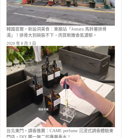
韓國首爾。新設洞美食：東廟站「Jomaru 馬鈴薯排骨
湯」！排骨大到碗裝不下，肉質軟嫩香氣濃郁。
2026 年 8 月 3 日
台北東門。調香推薦：CAME perfume 沉浸式調香體驗東
門店，DIY 獨一無二的專屬香水！