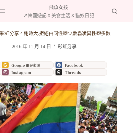
跳
飛魚女孩
至
📍韓國遊記Ｘ美食生活Ｘ貓奴日記
主
要
內
彩虹分享。謝啟大:拒絕由同性戀少數霸凌異性戀多數
容
2016 年 11 月 14 日
彩虹分享
Google 偏好來源
Facebook
Instagram
Threads