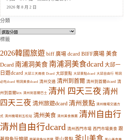
2026 年 8 月 2 日
分類
分
類
標籤
2026韓國旅遊
BIFF廣場 美食
biff 廣場 dcard
南浦洞美食dcard
南浦洞美食
Dcard
大邱一
日遊dcard
大邱景點
大邱三天兩夜 Dcard
大邱景點dcard
大邱自由行
明洞
清州到首爾
清州交通
清州到首爾dcard
清
必吃dcard
明洞美食dcard
清州 四天三夜
清州
州到首爾ktx
清州到首爾巴士
四天三夜
清州景點
清州旅遊dcard
清州機場交通方
清州自由行
清州美食
式
清州機場到五松站
清州美食推薦
清州自由行dcard
跟
清州西門市場
西門市場美食
釜山美食
著飛魚玩韓國
釜山景點
跟著飛魚玩首爾
釜山美食推