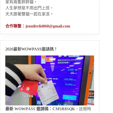
家有兩隻胖胖貓，
人生夢想是不用出門上班，
天天跟著雙貓一起在家滾。
合作聯繫：
jenniferli4868@gmail.com
2026最新WOWPASS邀請碼！
最新 WOWPASS 邀請碼：CMSR8SQK
，註冊時