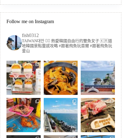
Follow me on Instagram
fish0312
TAIWAN대만 🏳️‍🌈 熱愛韓國自由行的雙魚女子
🇰🇷道
地韓國景點靈感攻略
#跟著飛魚玩首爾 #跟著飛魚玩
釜山