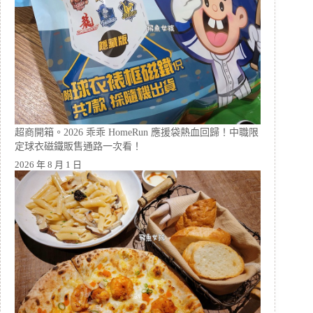
超商開箱。2026 乖乖 HomeRun 應援袋熱血回歸！中職限
定球衣磁鐵販售通路一次看！
2026 年 8 月 1 日