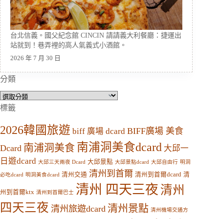
台北信義。國父紀念館 CINCIN 請請義大利餐廳：捷運出
站就到！巷弄裡的高人氣義式小酒館。
2026 年 7 月 30 日
分類
分
類
標籤
2026韓國旅遊
BIFF廣場 美食
biff 廣場 dcard
南浦洞美食dcard
南浦洞美食
Dcard
大邱一
日遊dcard
大邱景點
大邱三天兩夜 Dcard
大邱景點dcard
大邱自由行
明洞
清州到首爾
清州交通
清州到首爾dcard
清
必吃dcard
明洞美食dcard
清州 四天三夜
清州
州到首爾ktx
清州到首爾巴士
四天三夜
清州景點
清州旅遊dcard
清州機場交通方