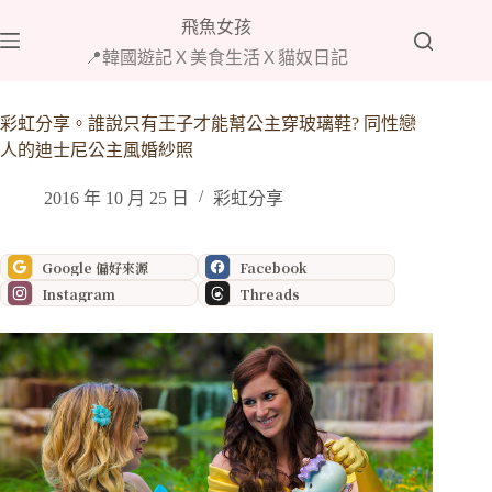
跳
飛魚女孩
至
📍韓國遊記Ｘ美食生活Ｘ貓奴日記
主
要
內
彩虹分享。誰說只有王子才能幫公主穿玻璃鞋? 同性戀
容
人的迪士尼公主風婚紗照
2016 年 10 月 25 日
彩虹分享
Google 偏好來源
Facebook
Instagram
Threads