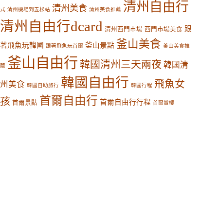
清州自由行
清州美食
式
清州機場到五松站
清州美食推薦
清州自由行dcard
跟
清州西門市場
西門市場美食
釜山美食
著飛魚玩韓國
釜山景點
跟著飛魚玩首爾
釜山美食推
釜山自由行
韓國清州三天兩夜
韓國清
薦
韓國自由行
飛魚女
州美食
韓國自助旅行
韓國行程
首爾自由行
孩
首爾自由行行程
首爾景點
首爾賞櫻