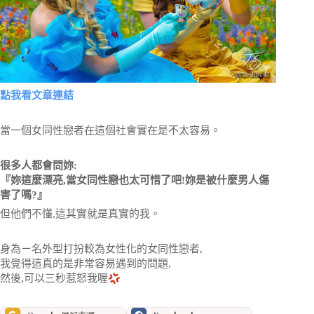
點我看文章連結
當一個女同性戀者在這個社會實在是不太容易。
很多人都會問妳:
『妳這麼漂亮,當女同性戀也太可惜了吧!妳是被什麼男人傷
害了嗎?』
但他們不懂,這其實就是真實的我。
身為ㄧ名外型打扮較為女性化的女同性戀者,
我覺得這真的是非常容易遇到的問題,
然後,可以三秒惹怒我喔