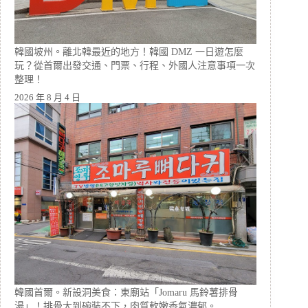
韓國坡州。離北韓最近的地方！韓國 DMZ 一日遊怎麼
玩？從首爾出發交通、門票、行程、外國人注意事項一次
整理！
2026 年 8 月 4 日
韓國首爾。新設洞美食：東廟站「Jomaru 馬鈴薯排骨
湯」！排骨大到碗裝不下，肉質軟嫩香氣濃郁。