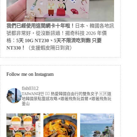
我們已經使用這間網卡十年啦！
日本、韓國各地訊
號都非常好，從沒斷訊過！揚奇科技 2026 年價
格：
5天 10G NT230、5天不限流吃到飽 只要
NT330！
（支援蝦皮隔日到貨）
Follow me on Instagram
fish0312
TAIWAN대만 🏳️‍🌈 熱愛韓國自由行的雙魚女子
🇰🇷道
地韓國景點靈感攻略
#跟著飛魚玩首爾 #跟著飛魚玩
釜山