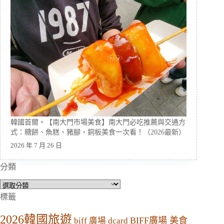
韓國首爾。【南大門市場美食】南大門必吃推薦與交通方
式：糖餅、魚糕、豬腳，銅板美食一次看！（2026最新）
2026 年 7 月 26 日
分類
分
類
標籤
2026韓國旅遊
BIFF廣場 美食
biff 廣場 dcard