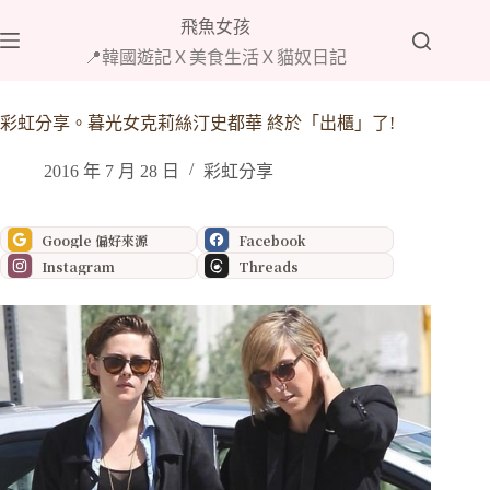
跳
飛魚女孩
至
📍韓國遊記Ｘ美食生活Ｘ貓奴日記
主
要
內
彩虹分享。暮光女克莉絲汀史都華 終於「出櫃」了!
容
2016 年 7 月 28 日
彩虹分享
Google 偏好來源
Facebook
Instagram
Threads