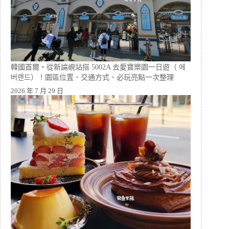
韓國首爾。從新論峴站搭 5002A 去愛寶樂園一日遊（ 에
버랜드）！園區位置、交通方式、必玩亮點一次整理
2026 年 7 月 29 日