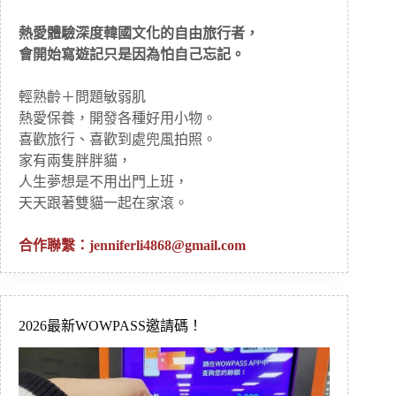
熱愛體驗深度韓國文化的自由旅行者，
會開始寫遊記只是因為怕自己忘記。
輕熟齡＋問題敏弱肌
熱愛保養，開發各種好用小物。
喜歡旅行、喜歡到處兜風拍照。
家有兩隻胖胖貓，
人生夢想是不用出門上班，
天天跟著雙貓一起在家滾。
合作聯繫：
jenniferli4868@gmail.com
2026最新WOWPASS邀請碼！