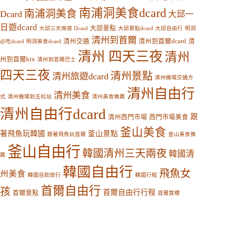
南浦洞美食dcard
南浦洞美食
Dcard
大邱一
日遊dcard
大邱景點
大邱三天兩夜 Dcard
大邱景點dcard
大邱自由行
明洞
清州到首爾
清州交通
清州到首爾dcard
清
必吃dcard
明洞美食dcard
清州 四天三夜
清州
州到首爾ktx
清州到首爾巴士
四天三夜
清州景點
清州旅遊dcard
清州機場交通方
清州自由行
清州美食
式
清州機場到五松站
清州美食推薦
清州自由行dcard
跟
清州西門市場
西門市場美食
釜山美食
著飛魚玩韓國
釜山景點
跟著飛魚玩首爾
釜山美食推
釜山自由行
韓國清州三天兩夜
韓國清
薦
韓國自由行
飛魚女
州美食
韓國自助旅行
韓國行程
首爾自由行
孩
首爾自由行行程
首爾景點
首爾賞櫻