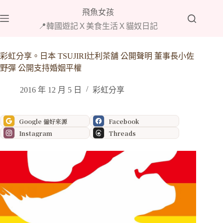
跳
飛魚女孩
至
📍韓國遊記Ｘ美食生活Ｘ貓奴日記
主
要
內
彩虹分享。日本 TSUJIRI辻利茶舗 公開聲明 董事長小佐
容
野彈 公開支持婚姻平權
2016 年 12 月 5 日
彩虹分享
Google 偏好來源
Facebook
Instagram
Threads