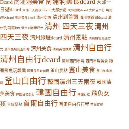
南浦洞美食dcard
南浦洞美食
Dcard
大邱一
日遊dcard
大邱景點
大邱三天兩夜 Dcard
大邱景點dcard
大邱自由行
明洞
清州到首爾
清州交通
清州到首爾dcard
清
必吃dcard
明洞美食dcard
清州 四天三夜
清州
州到首爾ktx
清州到首爾巴士
四天三夜
清州景點
清州旅遊dcard
清州機場交通方
清州自由行
清州美食
式
清州機場到五松站
清州美食推薦
清州自由行dcard
跟
清州西門市場
西門市場美食
釜山美食
著飛魚玩韓國
釜山景點
跟著飛魚玩首爾
釜山美食推
釜山自由行
韓國清州三天兩夜
韓國清
薦
韓國自由行
飛魚女
州美食
韓國自助旅行
韓國行程
首爾自由行
孩
首爾自由行行程
首爾景點
首爾賞櫻