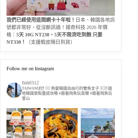
我們已經使用這間網卡十年啦！
日本、韓國各地訊
號都非常好，從沒斷訊過！揚奇科技 2026 年價
格：
5天 10G NT230、5天不限流吃到飽 只要
NT330！
（支援蝦皮隔日到貨）
Follow me on Instagram
fish0312
TAIWAN대만 🏳️‍🌈 熱愛韓國自由行的雙魚女子
🇰🇷道
地韓國景點靈感攻略
#跟著飛魚玩首爾 #跟著飛魚玩
釜山