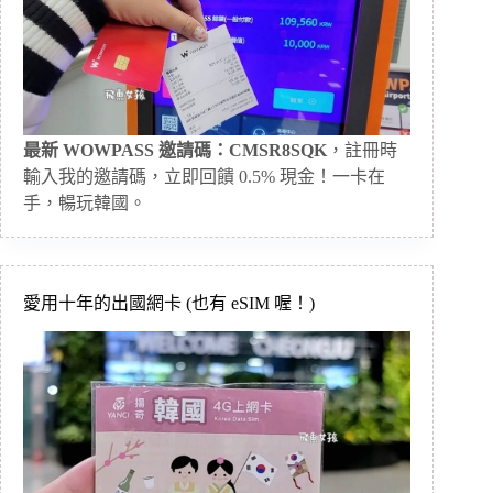
最新 WOWPASS 邀請碼：CMSR8SQK
，註冊時
輸入我的邀請碼，立即回饋 0.5% 現金！一卡在
手，暢玩韓國。
愛用十年的出國網卡 (也有 eSIM 喔！)