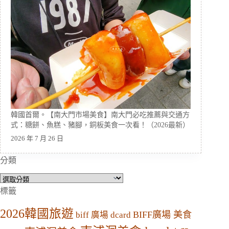
韓國首爾。【南大門市場美食】南大門必吃推薦與交通方
式：糖餅、魚糕、豬腳，銅板美食一次看！（2026最新）
2026 年 7 月 26 日
分類
分
類
標籤
2026韓國旅遊
BIFF廣場 美食
biff 廣場 dcard