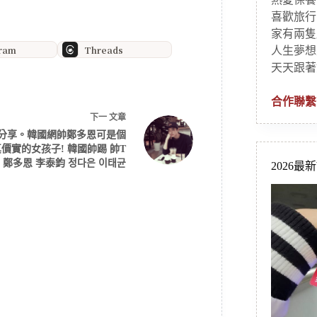
喜歡旅行
家有兩隻
gram
Threads
人生夢想
天天跟著
合作聯繫
下一
文章
分享。韓國網帥鄭多恩可是個
價實的女孩子! 韓國帥踢 帥T
鄭多恩 李泰鈞 정다은 이태균
2026最