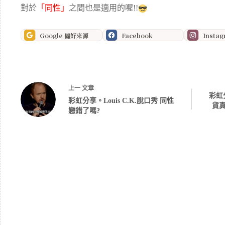
對於
「同性」
之間也是適用的喔!!
Google 偏好來源
Facebook
Insta
上一
文章
彩虹
彩虹分享。Louis C.K.脫口秀 同性
貨真
戀錯了嗎?