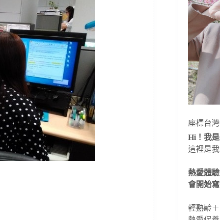
座標台灣
Hi！我是J
這裡是我
熱愛體驗
會開始寫
輕熟齡＋
熱愛保養