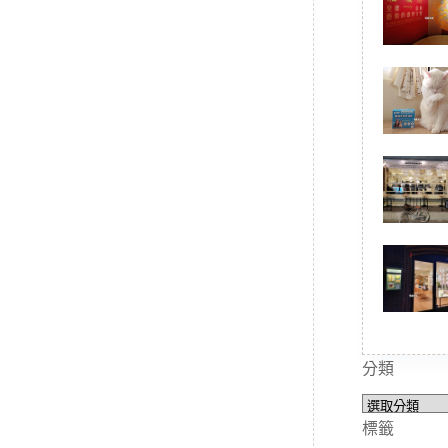
分類
分
類
標籤