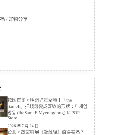
福 / 好物分享
章
韓國首爾。明洞追星聖地！「the
SameE」把錢錢變成喜歡的形狀：더세임
명동 (theSameE Myeongdong) K-POP
Store
2026 年 7 月 24 日
台北。故宮特展《龍藏經》值得看嗎？