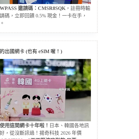
WPASS 邀請碼：CMSR8SQK
，註冊時輸
請碼，立即回饋 0.5% 現金！一卡在手，
。
出國網卡 (也有 eSIM 喔！)
使用這間網卡十年啦！
日本、韓國各地訊
好，從沒斷訊過！揚奇科技 2026 年價