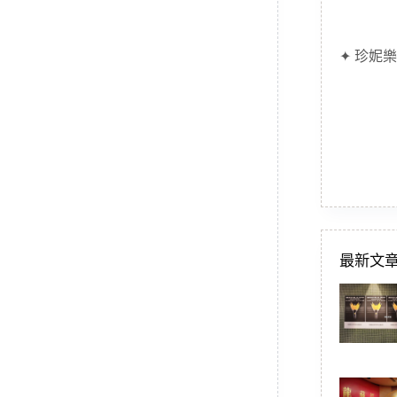
✦ 珍妮樂
最新文