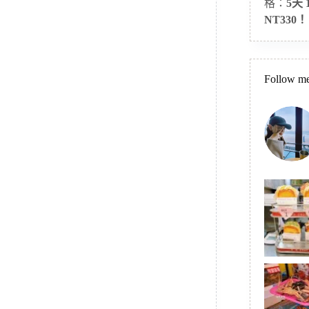
格：
5天
NT330！
Follow me