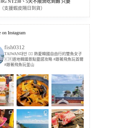
 10G NT230、5天不限流吃到飽 只要
（支援蝦皮隔日到貨）
 on Instagram
fish0312
TAIWAN대만 🏳️‍🌈 熱愛韓國自由行的雙魚女子
🇰🇷道地韓國景點靈感攻略
#跟著飛魚玩首爾
#跟著飛魚玩釜山