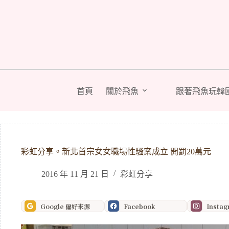
跳
至
主
要
內
容
首頁
關於飛魚
跟著飛魚玩韓
彩虹分享。新北首宗女女職場性騷案成立 開罰20萬元
2016 年 11 月 21 日
彩虹分享
Google 偏好來源
Facebook
Insta