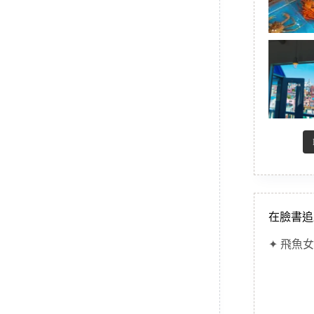
在臉書追
✦ 飛魚女