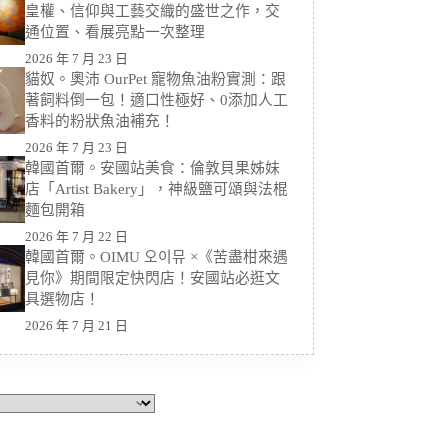
皇權、信仰與工藝交織的盛世之作，交
通位置、看展亮點一次整理
2026 年 7 月 23 日
貓奴。奧沛 OurPet 寵物魚油粉實測：跟
著飼料倒一包！適口性極好、0添加人工
香料的粉狀魚油補充！
2026 年 7 月 23 日
韓國首爾。安國站美食：倫敦貝果姊妹
店「Artist Bakery」，神級鹽可頌與法棍
麵包開箱
2026 年 7 月 22 日
韓國首爾。OIMU 오이뮤 ×《苦盡柑來遇
見你》期間限定快閃店！安國站必逛文
具選物店！
2026 年 7 月 21 日