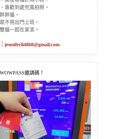
、喜歡到處兜風拍照。
胖胖貓，
是不用出門上班，
雙貓一起在家滾。
：
jenniferli4868@gmail.com
新WOWPASS邀請碼！