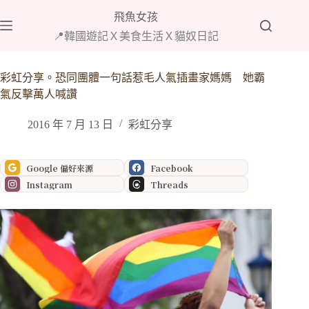
跳
飛魚女孩
至
📍韓國遊記Ｘ美食生活Ｘ貓奴日記
主
要
內
彩虹分享。恐同團體一句話惹毛人氣插畫家媽媽 她霸
容
氣反擊萬人喊讚
2016 年 7 月 13 日
彩虹分享
Google 偏好來源
Facebook
Instagram
Threads