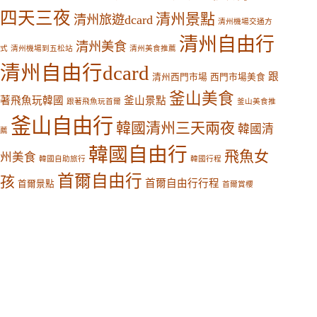
四天三夜
清州景點
清州旅遊dcard
清州機場交通方
清州自由行
清州美食
式
清州機場到五松站
清州美食推薦
清州自由行dcard
跟
清州西門市場
西門市場美食
釜山美食
著飛魚玩韓國
釜山景點
跟著飛魚玩首爾
釜山美食推
釜山自由行
韓國清州三天兩夜
韓國清
薦
韓國自由行
飛魚女
州美食
韓國自助旅行
韓國行程
首爾自由行
孩
首爾自由行行程
首爾景點
首爾賞櫻