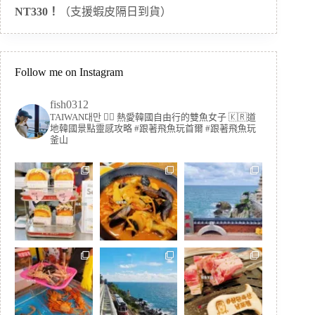
NT330！
（支援蝦皮隔日到貨）
Follow me on Instagram
fish0312
TAIWAN대만 🏳️‍🌈 熱愛韓國自由行的雙魚女子
🇰🇷道
地韓國景點靈感攻略
#跟著飛魚玩首爾 #跟著飛魚玩
釜山