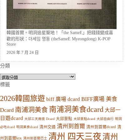
韓國首爾。明洞追星聖地！「the SameE」把錢錢變成喜
歡的形狀：더세임 명동 (theSameE Myeongdong) K-POP
Store
2026 年 7 月 24 日
分類
分
類
標籤
2026韓國旅遊
BIFF廣場 美食
biff 廣場 dcard
南浦洞美食dcard
南浦洞美食
Dcard
大邱一
日遊dcard
大邱景點
大邱三天兩夜 Dcard
大邱景點dcard
大邱自由行
明洞
清州到首爾
清州交通
清州到首爾dcard
清
必吃dcard
明洞美食dcard
清州 四天三夜
清州
州到首爾ktx
清州到首爾巴士