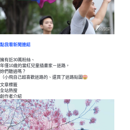
點我看新聞連結
擁有近30萬粉絲、
年僅10歲的當紅兒童插畫家－迷路，
妳們聽過嗎？
（小飛自己超喜歡迷路的、還買了迷路貼圖
文章標籤
全站熱搜
創作者介紹