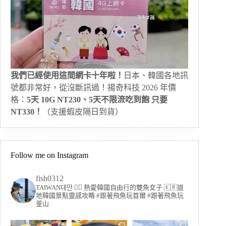
我們已經使用這間網卡十年啦！
日本、韓國各地訊
號都非常好，從沒斷訊過！揚奇科技 2026 年價
格：
5天 10G NT230、5天不限流吃到飽 只要
NT330！
（支援蝦皮隔日到貨）
Follow me on Instagram
fish0312
TAIWAN대만 🏳️‍🌈 熱愛韓國自由行的雙魚女子
🇰🇷道
地韓國景點靈感攻略
#跟著飛魚玩首爾 #跟著飛魚玩
釜山