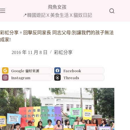
跳
飛魚女孩
至
📍韓國遊記Ｘ美食生活Ｘ貓奴日記
主
要
內
彩虹分享。回擊反同家長 同志父母:別讓我們的孩子無法
容
成家!
2016 年 11 月 8 日
彩虹分享
Google 偏好來源
Facebook
Instagram
Threads