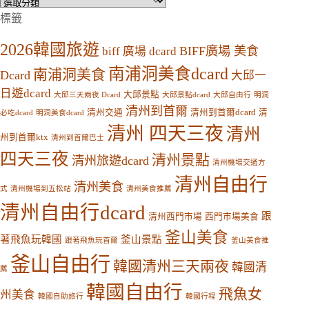
分
類
標籤
2026韓國旅遊
BIFF廣場 美食
biff 廣場 dcard
南浦洞美食dcard
南浦洞美食
Dcard
大邱一
日遊dcard
大邱景點
大邱三天兩夜 Dcard
大邱景點dcard
大邱自由行
明洞
清州到首爾
清州交通
清州到首爾dcard
清
必吃dcard
明洞美食dcard
清州 四天三夜
清州
州到首爾ktx
清州到首爾巴士
四天三夜
清州景點
清州旅遊dcard
清州機場交通方
清州自由行
清州美食
式
清州機場到五松站
清州美食推薦
清州自由行dcard
跟
清州西門市場
西門市場美食
釜山美食
著飛魚玩韓國
釜山景點
跟著飛魚玩首爾
釜山美食推
釜山自由行
韓國清州三天兩夜
韓國清
薦
韓國自由行
飛魚女
州美食
韓國自助旅行
韓國行程