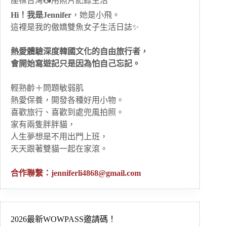
座標台灣📷用照片記錄生活
Hi！我是Jennifer
，她是小飛。
這裡是我的傲嬌雙魚女子生活日誌✨
熱愛體驗深度韓國文化的自由旅行者，
會開始寫遊記只是因為怕自己忘記。
輕熟齡＋問題敏弱肌
熱愛保養，開發各種好用小物。
喜歡旅行、喜歡到處兜風拍照。
家有兩隻胖胖貓，
人生夢想是不用出門上班，
天天跟著雙貓一起在家滾。
合作聯繫：
jenniferli4868@gmail.com
2026最新WOWPASS邀請碼！