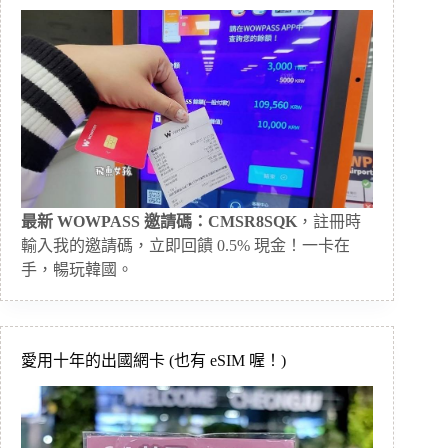
最新 WOWPASS 邀請碼：CMSR8SQK
，註冊時
輸入我的邀請碼，立即回饋 0.5% 現金！一卡在
手，暢玩韓國。
愛用十年的出國網卡 (也有 eSIM 喔！)